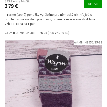
3,13 € ohne MwSt.
DETAIL
3,79 €
- Termo (teplé) ponožky vyráběné pro německý trh- hřejivé s
podílem vlny- kvalitní zpracování, příjemné na nošení- atraktivní
vzhled- cena za 1 pár
23-25 (EUR vel. 35-38)
26-28 (EUR vel. 39-42)
Art.-Nr.:
43956/35-38