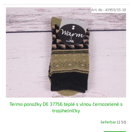
Art.-Nr.:
43959/35-38
Termo ponožky DE 37756 teplé s vlnou černozelené s
trojúhelníčky
lieferbar
(2 St)