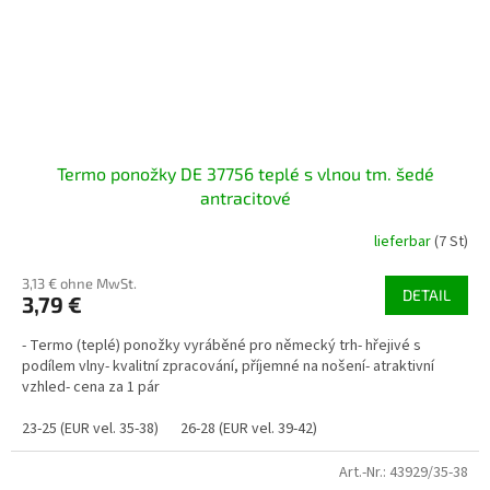
Termo ponožky DE 37756 teplé s vlnou tm. šedé
antracitové
lieferbar
(7 St)
3,13 € ohne MwSt.
DETAIL
3,79 €
- Termo (teplé) ponožky vyráběné pro německý trh- hřejivé s
podílem vlny- kvalitní zpracování, příjemné na nošení- atraktivní
vzhled- cena za 1 pár
23-25 (EUR vel. 35-38)
26-28 (EUR vel. 39-42)
Art.-Nr.:
43929/35-38