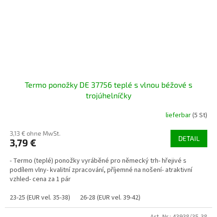
Termo ponožky DE 37756 teplé s vlnou béžové s
trojúhelníčky
lieferbar
(5 St)
3,13 € ohne MwSt.
DETAIL
3,79 €
- Termo (teplé) ponožky vyráběné pro německý trh- hřejivé s
podílem vlny- kvalitní zpracování, příjemné na nošení- atraktivní
vzhled- cena za 1 pár
23-25 (EUR vel. 35-38)
26-28 (EUR vel. 39-42)