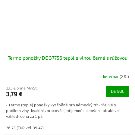
Termo ponožky DE 37756 teplé s vlnou černé s růžovou
lieferbar
(2 St)
3,13 € ohne MwSt.
DETAIL
3,79 €
- Termo (teplé) ponožky vyráběné pro německý trh- hřejivé s
podílem vlny- kvalitní zpracování, příjemné na nošení- atraktivní
vzhled- cena za 1 pár
26-28 (EUR vel. 39-42)