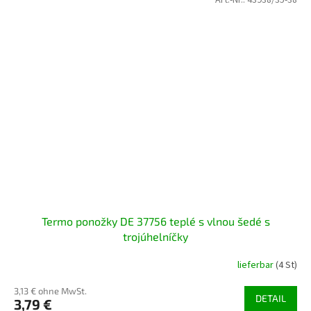
Art.-Nr.:
43938/35-38
Termo ponožky DE 37756 teplé s vlnou šedé s
trojúhelníčky
lieferbar
(4 St)
3,13 € ohne MwSt.
DETAIL
3,79 €