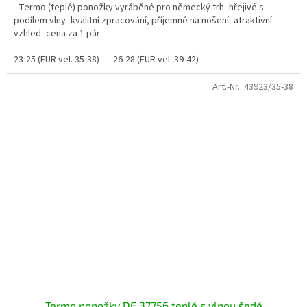
- Termo (teplé) ponožky vyráběné pro německý trh- hřejivé s
podílem vlny- kvalitní zpracování, příjemné na nošení- atraktivní
vzhled- cena za 1 pár
23-25 (EUR vel. 35-38)
26-28 (EUR vel. 39-42)
Art.-Nr.:
43923/35-38
Termo ponožky DE 37756 teplé s vlnou šedé