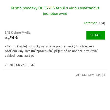
Termo ponožky DE 37756 teplé s vlnou smetanové
jednobarevné
lieferbar
(3 St)
3,13 € ohne MwSt.
DETAIL
3,79 €
- Termo (teplé) ponožky vyráběné pro německý trh- hřejivé s
podílem vlny- kvalitní zpracování, příjemné na nošení- atraktivní
vzhled- cena za 1 pár
26-28 (EUR vel. 39-42)
Art.-Nr.:
43941/35-38