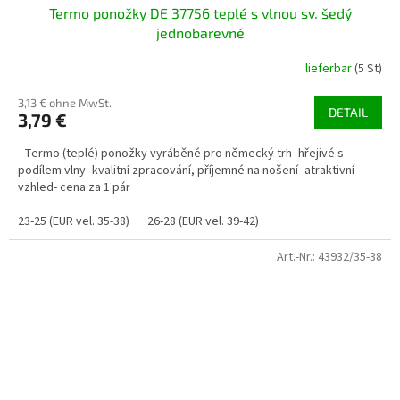
Termo ponožky DE 37756 teplé s vlnou sv. šedý
jednobarevné
lieferbar
(5 St)
3,13 € ohne MwSt.
DETAIL
3,79 €
- Termo (teplé) ponožky vyráběné pro německý trh- hřejivé s
podílem vlny- kvalitní zpracování, příjemné na nošení- atraktivní
vzhled- cena za 1 pár
23-25 (EUR vel. 35-38)
26-28 (EUR vel. 39-42)
Art.-Nr.:
43932/35-38