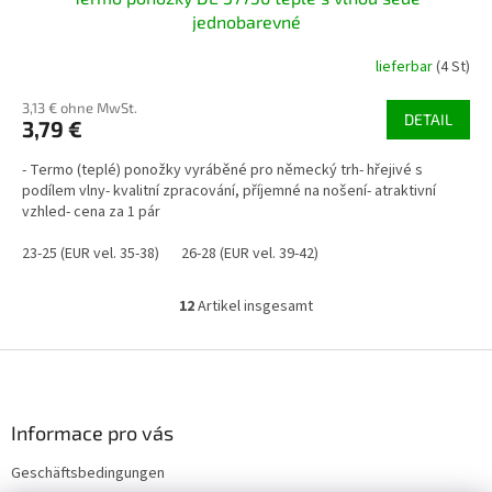
jednobarevné
lieferbar
(4 St)
3,13 € ohne MwSt.
DETAIL
3,79 €
- Termo (teplé) ponožky vyráběné pro německý trh- hřejivé s
podílem vlny- kvalitní zpracování, příjemné na nošení- atraktivní
vzhled- cena za 1 pár
23-25 (EUR vel. 35-38)
26-28 (EUR vel. 39-42)
12
Artikel insgesamt
S
t
e
F
u
u
e
ß
r
z
Informace pro vás
e
e
l
Geschäftsbedingungen
i
e