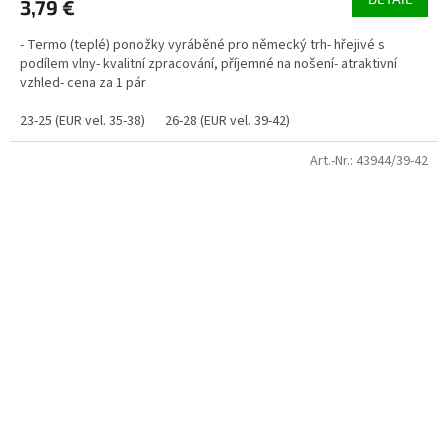
3,79 €
- Termo (teplé) ponožky vyráběné pro německý trh- hřejivé s
podílem vlny- kvalitní zpracování, příjemné na nošení- atraktivní
vzhled- cena za 1 pár
23-25 (EUR vel. 35-38)
26-28 (EUR vel. 39-42)
Art.-Nr.:
43944/39-42