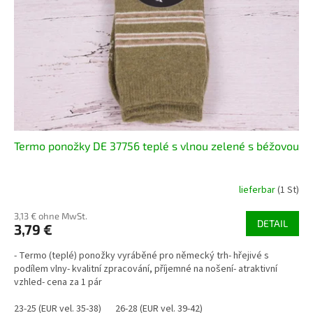
e
t
r
i
P
e
r
r
o
u
d
n
u
g
k
t
Termo ponožky DE 37756 teplé s vlnou zelené s béžovou
e
lieferbar
(1 St)
3,13 € ohne MwSt.
DETAIL
3,79 €
- Termo (teplé) ponožky vyráběné pro německý trh- hřejivé s
podílem vlny- kvalitní zpracování, příjemné na nošení- atraktivní
vzhled- cena za 1 pár
23-25 (EUR vel. 35-38)
26-28 (EUR vel. 39-42)