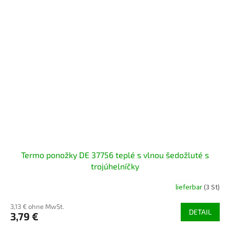
Termo ponožky DE 37756 teplé s vlnou šedožluté s
trojúhelníčky
lieferbar
(3 St)
3,13 € ohne MwSt.
DETAIL
3,79 €