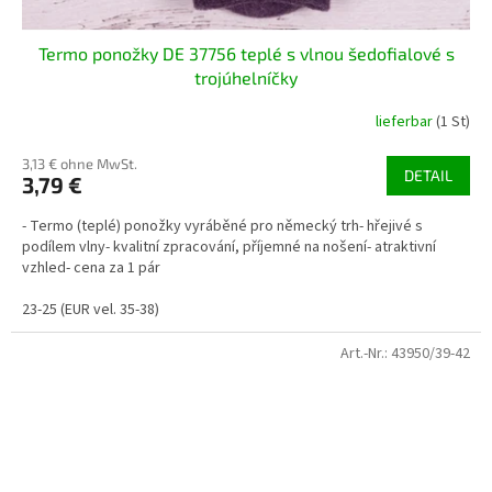
Termo ponožky DE 37756 teplé s vlnou šedofialové s
trojúhelníčky
lieferbar
(1 St)
3,13 € ohne MwSt.
DETAIL
3,79 €
- Termo (teplé) ponožky vyráběné pro německý trh- hřejivé s
podílem vlny- kvalitní zpracování, příjemné na nošení- atraktivní
vzhled- cena za 1 pár
23-25 (EUR vel. 35-38)
Art.-Nr.:
43950/39-42