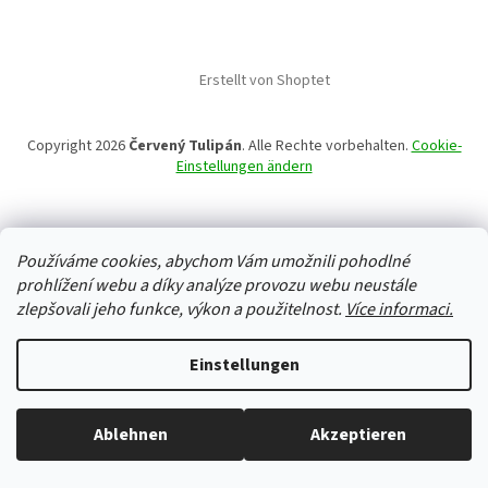
Erstellt von Shoptet
Copyright 2026
Červený Tulipán
. Alle Rechte vorbehalten.
Cookie-
Einstellungen ändern
Používáme cookies, abychom Vám umožnili pohodlné
prohlížení webu a díky analýze provozu webu neustále
zlepšovali jeho funkce, výkon a použitelnost.
Více informaci.
Einstellungen
Ablehnen
Akzeptieren
Alles ist auf Lager, wir versenden jeden Werktag.