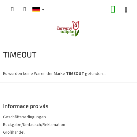
Zum
WARE
Inhalt
springen
TIMEOUT
Es wurden keine Waren der Marke
TIMEOUT
gefunden....
F
u
ß
z
Informace pro vás
e
Geschäftsbedingungen
i
Rückgabe/Umtausch/Reklamation
l
e
Großhandel