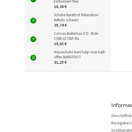
Einhörnern flexi
18,26 €
Schuhe Barefoot Relaxation
Befado schwarz
29,74 €
Canvas-Ballerinas D.D. Stufe
C086-61730A lila
19,53 €
Hausschuhe bareTulip rosa halb
offen BAREFOOT
21,23 €
F
u
ß
z
e
Informac
i
l
Geschäftsb
e
Rückgabe/U
Großhandel