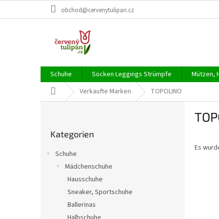
Zum
obchod@cervenytulipan.cz
Inhalt
springen
Schuhe
Socken Leggings Strümpfe
Mützen, 
Startseite
Verkaufte Marken
TOPOLINO
S
TOP
e
Kategorien
i
Kategorien
überspringen
t
Es wurd
e
Schuhe
n
Mädchenschuhe
l
Hausschuhe
e
i
Sneaker, Sportschuhe
s
Ballerinas
t
Halbschuhe