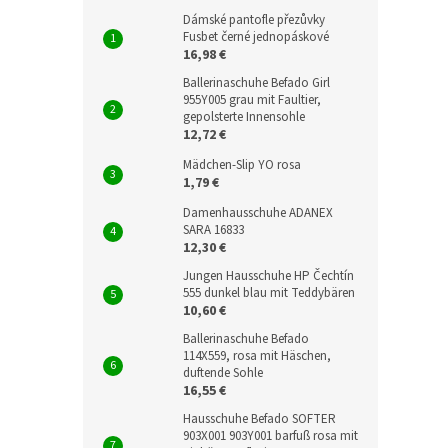
Dámské pantofle přezůvky
Fusbet černé jednopáskové
16,98 €
Ballerinaschuhe Befado Girl
955Y005 grau mit Faultier,
gepolsterte Innensohle
12,72 €
Mädchen-Slip YO rosa
1,79 €
Damenhausschuhe ADANEX
SARA 16833
12,30 €
Jungen Hausschuhe HP Čechtín
555 dunkel blau mit Teddybären
10,60 €
Ballerinaschuhe Befado
114X559, rosa mit Häschen,
duftende Sohle
16,55 €
Hausschuhe Befado SOFTER
903X001 903Y001 barfuß rosa mit