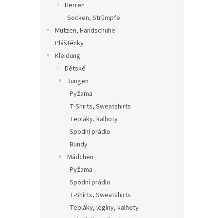
Herren
Socken, Strümpfe
Mützen, Handschuhe
Pláštěnky
Kleidung
Dětské
Jungen
Pyžama
T-Shirts, Sweatshirts
Tepláky, kalhoty
Spodní prádlo
Bundy
Mädchen
Pyžama
Spodní prádlo
T-Shirts, Sweatshirts
Tepláky, legíny, kalhoty