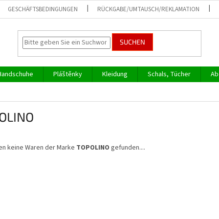
GESCHÄFTSBEDINGUNGEN
RÜCKGABE/UMTAUSCH/REKLAMATION
SUCHEN
Handschuhe
Pláštěnky
Kleidung
Schals, Tücher
Ab
OLINO
en keine Waren der Marke
TOPOLINO
gefunden....