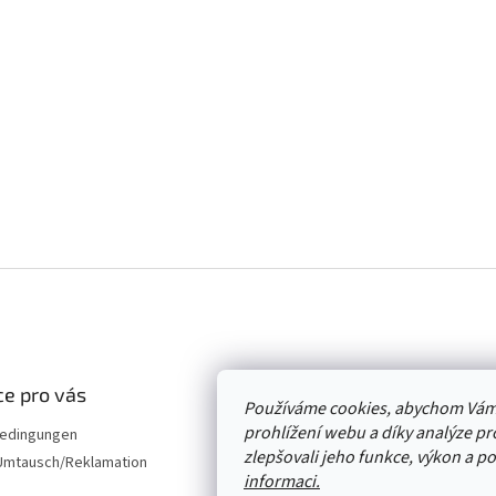
e pro vás
Používáme cookies, abychom Vám
prohlížení webu a díky analýze p
edingungen
zlepšovali jeho funkce, výkon a p
mtausch/Reklamation
informaci.