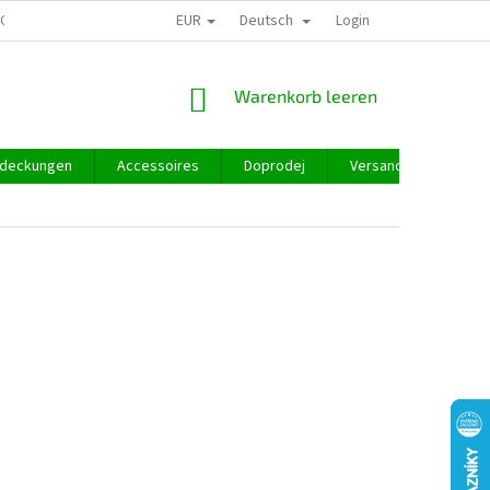
EUR
Deutsch
GROSSHANDEL
Login
WARENKORB
Warenkorb leeren
deckungen
Accessoires
Doprodej
Versand und Zahlung