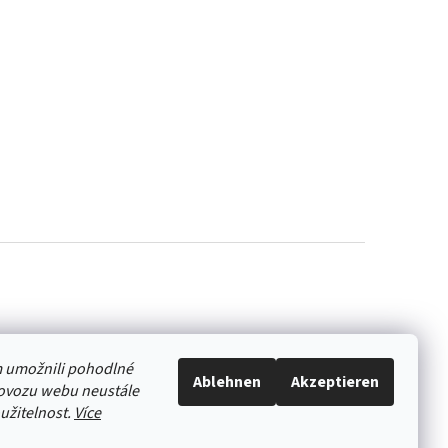
 umožnili pohodlné
Ablehnen
Akzeptieren
rovozu webu neustále
oužitelnost.
Více