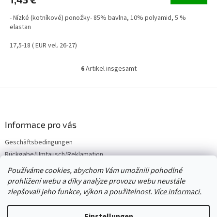
- Nízké (kotníkové) ponožky- 85% bavlna, 10% polyamid, 5 %
elastan
17,5-18 ( EUR vel. 26-27)
6
Artikel insgesamt
S
t
e
F
u
u
e
ß
r
z
Informace pro vás
e
e
l
Geschäftsbedingungen
i
e
Rückgabe/Umtausch/Reklamation
m
l
e
e
Großhandel
Používáme cookies, abychom Vám umožnili pohodlné
n
prohlížení webu a díky analýze provozu webu neustále
t
zlepšovali jeho funkce, výkon a použitelnost.
Více informaci.
e
d
Erstellt von Shoptet
e
Einstellungen