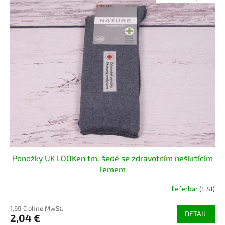
Ponožky UK LOOKen tm. šedé se zdravotním neškrtícím
lemem
lieferbar
(1 St)
1,69 € ohne MwSt.
DETAIL
2,04 €