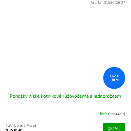
Art.-Nr.:
31550/26-27
1,62 €
–10 %
Ponožky nízké kotníkové růžovočerné s jednorožcem
lieferbar
(4 St)
1,20 € ohne MwSt.
DETAIL
1,45 €