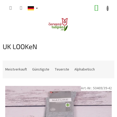
Zum
WARE
Inhalt
springen
UK LOOKeN
P
r
Meistverkauft
Günstigste
Teuerste
Alphabetisch
o
d
L
u
Art.-Nr.:
50469/39-42
i
k
s
t
t
s
e
o
d
r