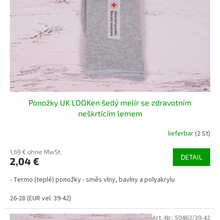
e
t
r
i
P
e
r
r
o
u
d
n
u
g
k
t
Ponožky UK LOOKen šedý melír se zdravotním
e
neškrtícím lemem
lieferbar
(2 St)
1,69 € ohne MwSt.
DETAIL
2,04 €
- Termo (teplé) ponožky - směs vlny, bavlny a polyakrylu
26-28 (EUR vel. 39-42)
Art.-Nr.:
50463/39-42