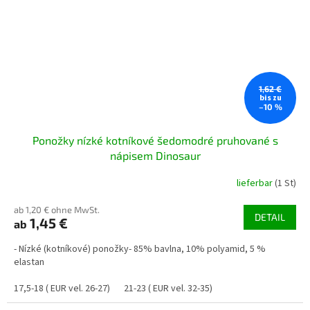
1,62 €
bis zu
–10 %
Ponožky nízké kotníkové šedomodré pruhované s
nápisem Dinosaur
lieferbar
(1 St)
ab 1,20 € ohne MwSt.
DETAIL
1,45 €
ab
- Nízké (kotníkové) ponožky- 85% bavlna, 10% polyamid, 5 %
elastan
17,5-18 ( EUR vel. 26-27)
21-23 ( EUR vel. 32-35)