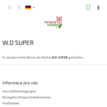
Zum
WARE
Inhalt
springen
W.D SUPER
Es wurden keine Waren der Marke
W.D SUPER
gefunden....
F
u
ß
z
Informace pro vás
e
Geschäftsbedingungen
i
Rückgabe/Umtausch/Reklamation
l
e
Großhandel