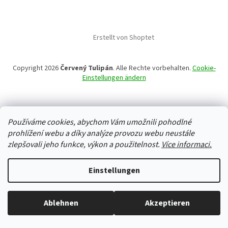
Erstellt von Shoptet
Copyright 2026
Červený Tulipán
. Alle Rechte vorbehalten.
Cookie-
Einstellungen ändern
Používáme cookies, abychom Vám umožnili pohodlné
prohlížení webu a díky analýze provozu webu neustále
zlepšovali jeho funkce, výkon a použitelnost.
Více informaci.
Einstellungen
Ablehnen
Akzeptieren
Alles ist auf Lager, wir versenden jeden Werktag.