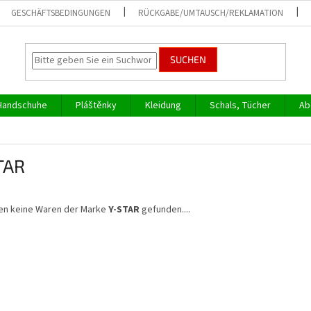
GESCHÄFTSBEDINGUNGEN
RÜCKGABE/UMTAUSCH/REKLAMATION
SUCHEN
Handschuhe
Pláštěnky
Kleidung
Schals, Tücher
Ab
TAR
en keine Waren der Marke
Y-STAR
gefunden....