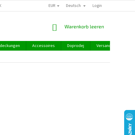
EUR
Deutsch
GROSSHANDEL
Login
WARENKORB
Warenkorb leeren
deckungen
Accessoires
Doprodej
Versand und Zahlung