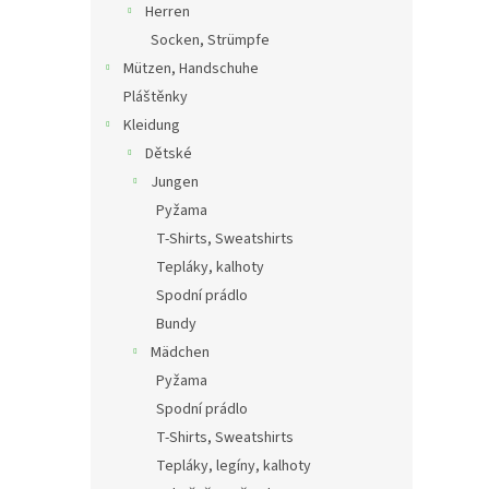
Herren
Socken, Strümpfe
Mützen, Handschuhe
Pláštěnky
Kleidung
Dětské
Jungen
Pyžama
T-Shirts, Sweatshirts
Tepláky, kalhoty
Spodní prádlo
Bundy
Mädchen
Pyžama
Spodní prádlo
T-Shirts, Sweatshirts
Tepláky, legíny, kalhoty