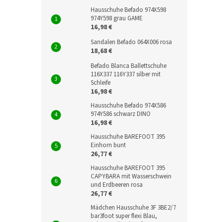
Hausschuhe Befado 974X598
974Y598 grau GAME
16,98 €
Sandalen Befado 064X006 rosa
18,68 €
Befado Blanca Ballettschuhe
116X337 116Y337 silber mit
Schleife
16,98 €
Hausschuhe Befado 974X586
974Y586 schwarz DINO
16,98 €
Hausschuhe BAREFOOT 395
Einhorn bunt
26,77 €
Hausschuhe BAREFOOT 395
CAPYBARA mit Wasserschwein
und Erdbeeren rosa
26,77 €
Mädchen Hausschuhe 3F 3BE2/7
bar3foot super flexi Blau,