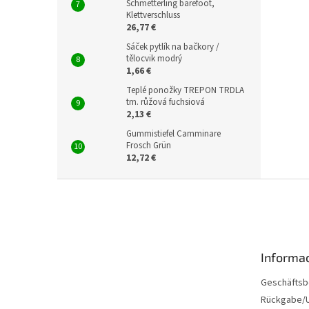
Schmetterling barefoot,
Klettverschluss
26,77 €
Sáček pytlík na bačkory /
tělocvik modrý
1,66 €
Teplé ponožky TREPON TRDLA
tm. růžová fuchsiová
2,13 €
Gummistiefel Camminare
Frosch Grün
12,72 €
F
u
ß
z
e
Informac
i
l
Geschäftsb
e
Rückgabe/U