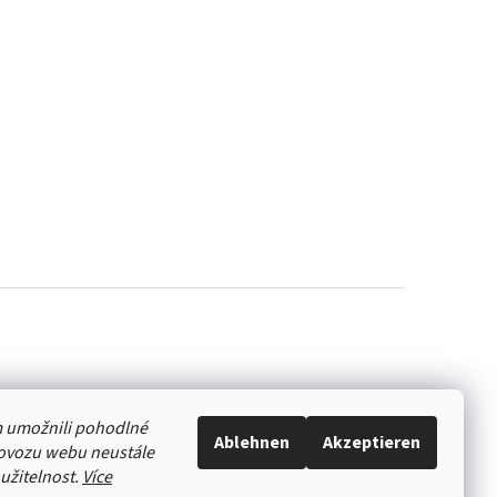
 umožnili pohodlné
Ablehnen
Akzeptieren
rovozu webu neustále
oužitelnost.
Více