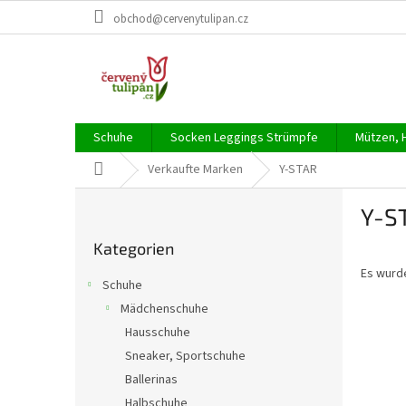
Zum
obchod@cervenytulipan.cz
Inhalt
springen
Schuhe
Socken Leggings Strümpfe
Mützen, 
Startseite
Verkaufte Marken
Y-STAR
S
Y-S
e
Kategorien
i
Kategorien
überspringen
t
Es wurd
e
Schuhe
n
Mädchenschuhe
l
Hausschuhe
e
i
Sneaker, Sportschuhe
s
Ballerinas
t
Halbschuhe