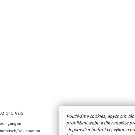
e pro vás
Používáme cookies, abychom Vám
prohlížení webu a díky analýze p
edingungen
zlepšovali jeho funkce, výkon a p
mtausch/Reklamation