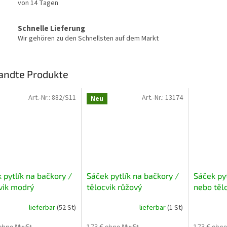
von 14 Tagen
Schnelle Lieferung
Wir gehören zu den Schnellsten auf dem Markt
andte Produkte
Art.-Nr.:
882/S11
Art.-Nr.:
13174
Neu
 pytlík na bačkory /
Sáček pytlík na bačkory /
Sáček py
vik modrý
tělocvik růžový
nebo těl
lieferbar
(52 St)
lieferbar
(1 St)
 ohne MwSt.
1,73 € ohne MwSt.
1,73 € ohn