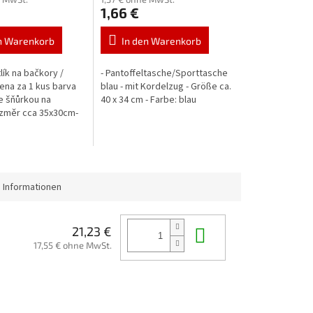
1,66 €
n Warenkorb
In den Warenkorb
lík na bačkory /
- Pantoffeltasche/Sporttasche
cena za 1 kus barva
blau - mit Kordelzug - Größe ca.
 šňůrkou na
40 x 34 cm - Farbe: blau
ozměr cca 35x30cm-
vá
 Informationen
In den Waren
21,23 €
17,55 € ohne MwSt.