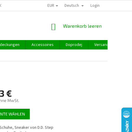
EUR
Deutsch
GROSSHANDEL
Login
WARENKORB
Warenkorb leeren
deckungen
Accessoires
Doprodej
Versand und Zahlung
3 €
ohne MwSt.
preis:
ANTE WÄHLEN
Schuhe, Sneaker von D.D. Step