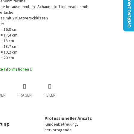
genehm flexibel
eine herausnehmbare Schaumstoff-Innensohle mit
rfläche
uss mit 2 Klettverschlüssen
e:
 = 16,8 cm
 = 17,4 cm
 = 18 cm
 = 18,7 cm
 = 19,2 cm
 = 20 cm
rte Informationen
KEN
FRAGEN
TEILEN
Professioneller Ansatz
erung
Kundenbetreuung,
hervorragende