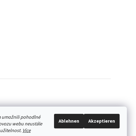
 umožnili pohodlné
Ablehnen
Akzeptieren
rovozu webu neustále
oužitelnost.
Více