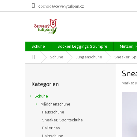
Zum
obchod@cervenytulipan.cz
Inhalt
springen
Schuhe
Socken Leggings Strümpfe
Mützen, 
Startseite
Schuhe
Jungenschuhe
Sneaker, Sp
S
Snea
e
Kategorien
i
Marke:
D
Kategorien
überspringen
t
e
Schuhe
n
Mädchenschuhe
l
Hausschuhe
e
i
Sneaker, Sportschuhe
s
Ballerinas
t
Halbschuhe