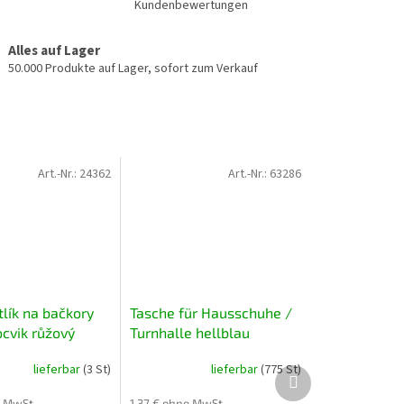
Kundenbewertungen
Alles auf Lager
50.000 Produkte auf Lager, sofort zum Verkauf
Art.-Nr.:
24362
Art.-Nr.:
63286
tlík na bačkory
Tasche für Hausschuhe /
ocvik růžový
Turnhalle hellblau
lieferbar
(3 St)
lieferbar
(775 St)
Nächstes
Produkt
e MwSt.
1,37 € ohne MwSt.