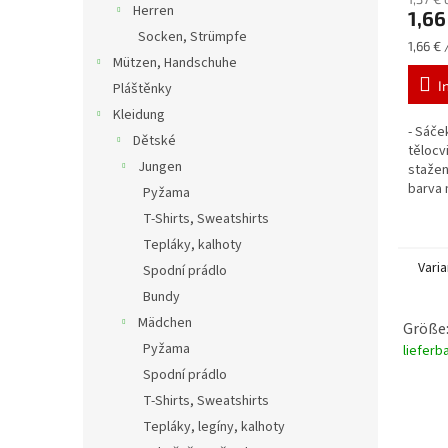
Herren
1,66
Socken, Strümpfe
Verkau
1,66 € 
Mützen, Handschuhe
I
Pláštěnky
Kleidung
- Sáče
Dětské
tělocv
Jungen
stažen
barva
Pyžama
T-Shirts, Sweatshirts
Tepláky, kalhoty
Vari
Spodní prádlo
Bundy
Mädchen
Größe:
Pyžama
lieferb
Spodní prádlo
T-Shirts, Sweatshirts
Tepláky, legíny, kalhoty