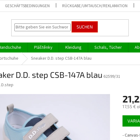
GESCHÄFTSBEDINGUNGEN
RÜCKGABE/UMTAUSCH/REKLAMATION
SUCHEN
Handschuhe
Pláštěnky
Kleidung
Schals, Tücher
Ab
ortschuhe
Sneaker D.D. step CSB-147A blau
ker D.D. step CSB-147A blau
62599/31
.D.step
21,2
17,55 € 
Verkaufs
VARI
- Canvas-