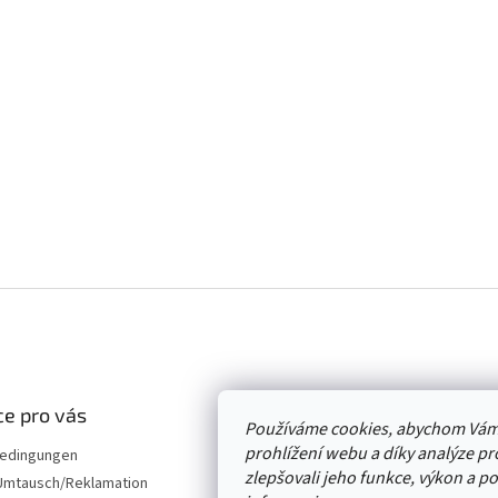
e pro vás
Používáme cookies, abychom Vám
prohlížení webu a díky analýze p
edingungen
zlepšovali jeho funkce, výkon a p
mtausch/Reklamation