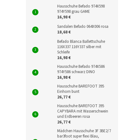
Hausschuhe Befado 974X598
974Y598 grau GAME
16,98 €
Sandalen Befado 064X006 rosa
18,68 €
Befado Blanca Ballettschuhe
116X337 116Y337 silber mit
Schleife
16,98 €
Hausschuhe Befado 974X586
974Y586 schwarz DINO
16,98 €
Hausschuhe BAREFOOT 395
Einhorn bunt
26,77 €
Hausschuhe BAREFOOT 395
CAPYBARA mit Wasserschwein
und Erdbeeren rosa
26,77 €
Mädchen Hausschuhe 3F 3BE2/7
bar3foot super flexi Blau,