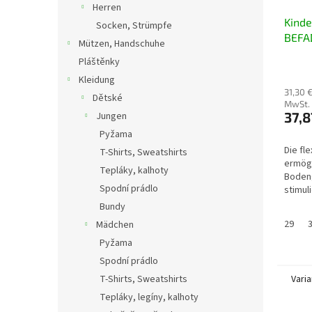
Herren
Kind
Socken, Strümpfe
BEFA
Mützen, Handschuhe
004X
Pláštěnky
Kleidung
31,30 
Dětské
MwSt.
37,8
Jungen
Pyžama
Die fl
T-Shirts, Sweatshirts
ermög
Tepláky, kalhoty
Boden
Spodní prádlo
stimul
Nerven
Bundy
Zehenp
29
Mädchen
ausreic
Pyžama
Spodní prádlo
T-Shirts, Sweatshirts
Vari
Tepláky, legíny, kalhoty