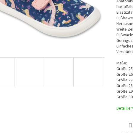
Anatomis
barfußähn
Elastizit
Fußbewe
Herausne
Weite Ze
Fußwach
Geringes 
Einfache
Verstärk
Maße:
Größe 25
Größe 26
Größe 27
Größe 28
Größe 29
Größe 30
Detaillie