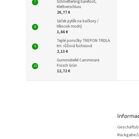
Schmetterling barefoot,
Klettverschluss
26,77 €
Sáček pytlík na bačkory /
tělocvik modrý
1,66 €
Teplé ponožky TREPON TRDLA
tm. růžová fuchsiová
2,13 €
Gummistiefel Camminare
Frosch Grün
12,72 €
F
u
ß
z
e
Informac
i
l
Geschäftsb
e
Rückgabe/U