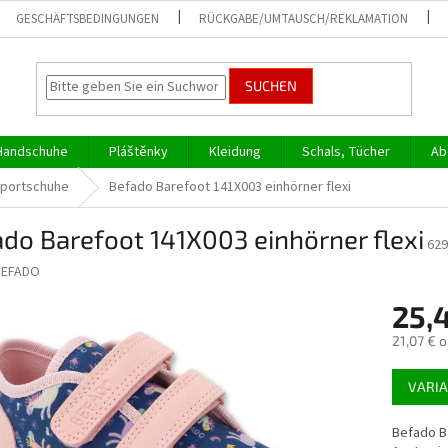
GESCHÄFTSBEDINGUNGEN
RÜCKGABE/UMTAUSCH/REKLAMATION
SUCHEN
Handschuhe
Pláštěnky
Kleidung
Schals, Tücher
Ab
Sportschuhe
Befado Barefoot 141X003 einhörner flexi
do Barefoot 141X003 einhörner flexi
629
BEFADO
25,
21,07 € 
Verkaufs
VARI
Befado B