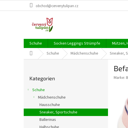
Zum
obchod@cervenytulipan.cz
Inhalt
springen
Schuhe
Socken Leggings Strümpfe
Mützen, 
Startseite
Schuhe
Mädchenschuhe
Sneaker, 
S
Befa
e
Kategorien
i
Marke:
Kategorien
überspringen
t
e
Schuhe
n
Mädchenschuhe
l
Hausschuhe
e
i
Sneaker, Sportschuhe
s
Ballerinas
t
Halbschuhe