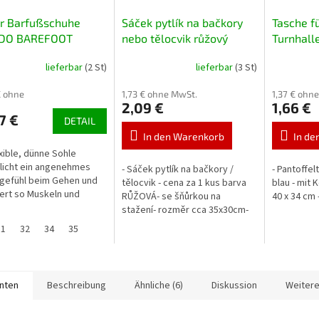
er Barfußschuhe
Sáček pytlík na bačkory
Tasche f
DO BAREFOOT
nebo tělocvik růžový
Turnhalle
001 004Y001 rosa
lieferbar
(2 St)
lieferbar
(3 St)
€ ohne
1,73 € ohne MwSt.
1,37 € ohn
2,09 €
1,66 €
7 €
DETAIL
In den Warenkorb
In de
exible, dünne Sohle
licht ein angenehmes
- Sáček pytlík na bačkory /
- Pantoffe
gefühl beim Gehen und
tělocvik - cena za 1 kus barva
blau - mit 
iert so Muskeln und
RŮŽOVÁ- se šňůrkou na
40 x 34 cm 
system. Die breite
stažení- rozměr cca 35x30cm-
artie bietet
barva růžová
31
32
34
35
hend Platz für die...
anten
Beschreibung
Ähnliche (6)
Diskussion
Weitere