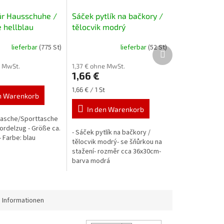
ür Hausschuhe /
Sáček pytlík na bačkory /
 hellblau
tělocvik modrý
lieferbar
(775 St)
lieferbar
(52 St)
Nächstes
Produkt
e MwSt.
1,37 € ohne MwSt.
1,66 €
Verkaufspreis:
1,66 € / 1 St
n Warenkorb
In den Warenkorb
ltasche/Sporttasche
Kordelzug - Größe ca.
- Sáček pytlík na bačkory /
- Farbe: blau
tělocvik modrý- se šňůrkou na
stažení- rozměr cca 36x30cm-
barva modrá
 Informationen