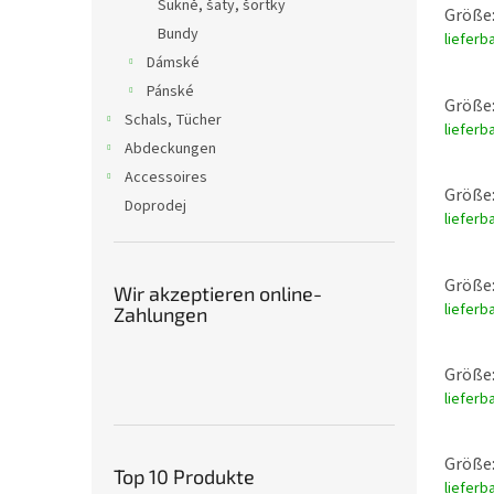
Sukně, šaty, šortky
Größe:
Bundy
lieferb
Dámské
Pánské
Größe:
Schals, Tücher
lieferb
Abdeckungen
Accessoires
Größe:
Doprodej
lieferb
Größe:
Wir akzeptieren online-
lieferb
Zahlungen
Größe:
lieferb
Größe:
Top 10 Produkte
lieferb