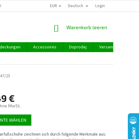
EUR
Deutsch
GROSSHANDEL
Login
WARENKORB
Warenkorb leeren
deckungen
Accessoires
Doprodej
Versand und Zahlung
47/25
49 €
ohne MwSt.
preis:
ANTE WÄHLEN
arfußschuhe zeichnen sich durch folgende Merkmale aus: