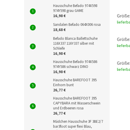
Hausschuhe Befado 974X598
974Y598 grau GAME
Größe:
16,98 €
lieferb
Sandalen Befado 064X006 rosa
18,68 €
Befado Blanca Ballettschuhe
Größe:
116X337 116Y337 silber mit
lieferb
Schleife
16,98 €
Hausschuhe Befado 974X586
Größe:
974Y586 schwarz DINO
lieferb
16,98 €
Hausschuhe BAREFOOT 395
Einhorn bunt
26,77 €
Hausschuhe BAREFOOT 395
CAPYBARA mit Wasserschwein
und Erdbeeren rosa
26,77 €
Mädchen Hausschuhe 3F 3BE2/7
bar3foot super flexi Blau,