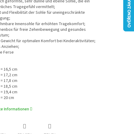
ch geformte, sehr dünne und ebene Sohle, die ein
liches Tragegefühl vermittelt;
ät und Flexibilität der Sohle für uneingeschränkte
gung;
hmbare Innensohle für erhöhten Tragekomfort;
henbox für freie Zehenbewegung und gesundes
stum;
Gewicht für optimalen Komfort bei Kinderaktivitäten;
s Anziehen;
te Ferse
 = 16,5 cm
 = 17,2 cm
 = 17,8 cm
 = 18,5 cm
 = 19,4 cm
 = 20 cm
rte Informationen