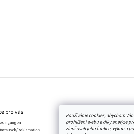
e pro vás
Používáme cookies, abychom Vám
prohlížení webu a díky analýze p
edingungen
zlepšovali jeho funkce, výkon a p
mtausch/Reklamation