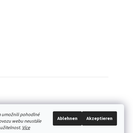
 umožnili pohodlné
Ablehnen
Akzeptieren
rovozu webu neustále
oužitelnost.
Více