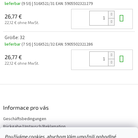
lieferbar
(9 St)
| 516X521/31
EAN:
5905502321279
In 
26,77 €
22,12 € ohne MwSt.
Größe: 32
lieferbar
(7 St)
| 516X521/32
EAN:
5905502321286
In 
26,77 €
22,12 € ohne MwSt.
F
u
ß
z
Informace pro vás
e
Geschäftsbedingungen
i
Rückgabe/Umtausch/Reklamation
l
e
Großhandel
Používáme cookies, abychom Vám umožnili pohodlné