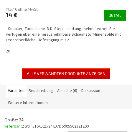
11,57 € ohne MwSt.
14 €
DETAIL
- Sneaker, Turnschuhe D.D. Step - sind angenehm flexibel- Sie
verfügen über eine herausnehmbare Schaumstoff-Innensohle mit
Lederoberfläche- Befestigung mit 2...
20
ALLE VERWANDTEN PRODUKTE ANZEIGEN
Varianten
Beschreibung
Ähnliche (6)
Diskussion
Weitere Informationen
Größe: 24
lieferbar
(2 St)
| 516X521/24
EAN:
5905502321200