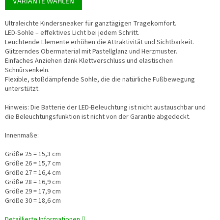
VARIANTE WÄHLEN
Ultraleichte Kindersneaker für ganztägigen Tragekomfort.
LED-Sohle – effektives Licht bei jedem Schritt.
Leuchtende Elemente erhöhen die Attraktivität und Sichtbarkeit.
Glitzerndes Obermaterial mit Pastellglanz und Herzmuster.
Einfaches Anziehen dank Klettverschluss und elastischen
Schnürsenkeln.
Flexible, stoßdämpfende Sohle, die die natürliche Fußbewegung
unterstützt.
Hinweis: Die Batterie der LED-Beleuchtung ist nicht austauschbar und
die Beleuchtungsfunktion ist nicht von der Garantie abgedeckt.
Innenmaße:
Größe 25 = 15,3 cm
Größe 26 = 15,7 cm
Größe 27 = 16,4 cm
Größe 28 = 16,9 cm
Größe 29 = 17,9 cm
Größe 30 = 18,6 cm
Detaillierte Informationen