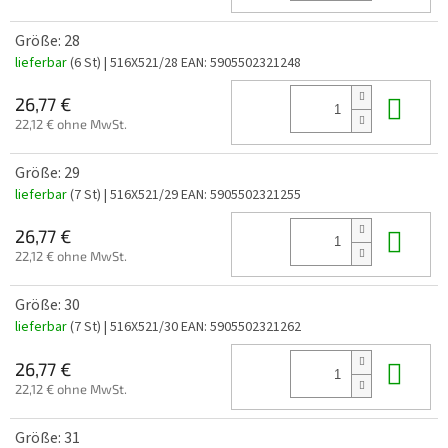
Größe: 28
lieferbar
(6 St)
| 516X521/28
EAN:
5905502321248
In 
26,77 €
22,12 € ohne MwSt.
Größe: 29
lieferbar
(7 St)
| 516X521/29
EAN:
5905502321255
In 
26,77 €
22,12 € ohne MwSt.
Größe: 30
lieferbar
(7 St)
| 516X521/30
EAN:
5905502321262
In 
26,77 €
22,12 € ohne MwSt.
Größe: 31