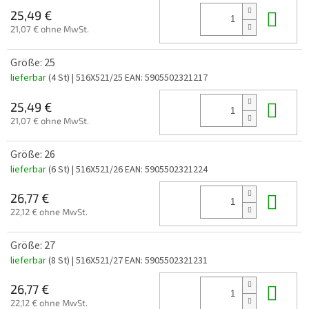
In 
25,49 €
21,07 € ohne MwSt.
Größe: 25
lieferbar
(4 St)
| 516X521/25
EAN:
5905502321217
In 
25,49 €
21,07 € ohne MwSt.
Größe: 26
lieferbar
(6 St)
| 516X521/26
EAN:
5905502321224
In 
26,77 €
22,12 € ohne MwSt.
Größe: 27
lieferbar
(8 St)
| 516X521/27
EAN:
5905502321231
In 
26,77 €
22,12 € ohne MwSt.