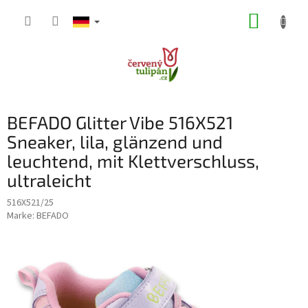
Zum
WARE
Inhalt
springen
BEFADO Glitter Vibe 516X521
Sneaker, lila, glänzend und
leuchtend, mit Klettverschluss,
ultraleicht
516X521/25
Marke:
BEFADO