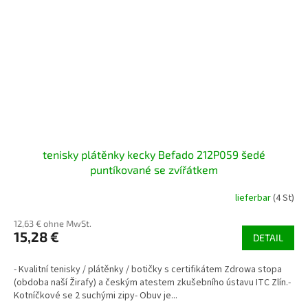
tenisky plátěnky kecky Befado 212P059 šedé
puntíkované se zvířátkem
lieferbar
(4 St)
12,63 € ohne MwSt.
15,28 €
DETAIL
- Kvalitní tenisky / plátěnky / botičky s certifikátem Zdrowa stopa
(obdoba naší Žirafy) a českým atestem zkušebního ústavu ITC Zlín.-
Kotníčkové se 2 suchými zipy- Obuv je...