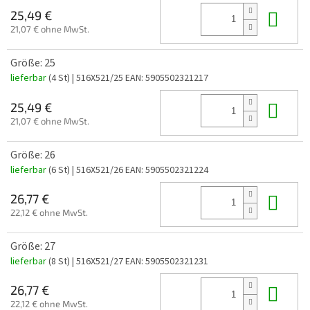
In 
25,49 €
21,07 € ohne MwSt.
Größe: 25
lieferbar
(4 St)
| 516X521/25
EAN:
5905502321217
In 
25,49 €
21,07 € ohne MwSt.
Größe: 26
lieferbar
(6 St)
| 516X521/26
EAN:
5905502321224
In 
26,77 €
22,12 € ohne MwSt.
Größe: 27
lieferbar
(8 St)
| 516X521/27
EAN:
5905502321231
In 
26,77 €
22,12 € ohne MwSt.