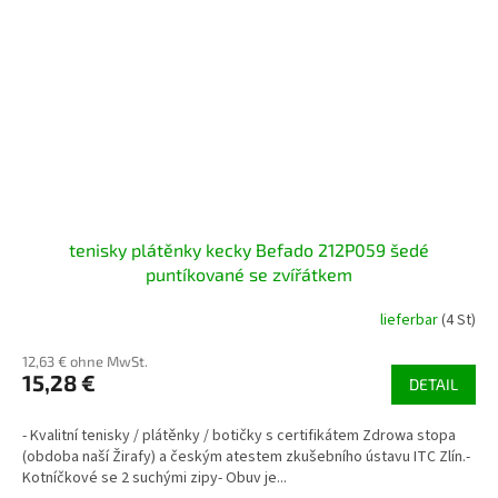
tenisky plátěnky kecky Befado 212P059 šedé
puntíkované se zvířátkem
lieferbar
(4 St)
12,63 € ohne MwSt.
15,28 €
DETAIL
- Kvalitní tenisky / plátěnky / botičky s certifikátem Zdrowa stopa
(obdoba naší Žirafy) a českým atestem zkušebního ústavu ITC Zlín.-
Kotníčkové se 2 suchými zipy- Obuv je...