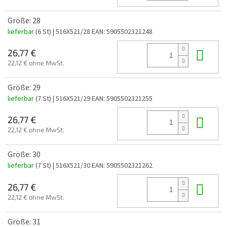
Größe: 28
lieferbar
(6 St)
| 516X521/28
EAN:
5905502321248
In 
26,77 €
22,12 € ohne MwSt.
Größe: 29
lieferbar
(7 St)
| 516X521/29
EAN:
5905502321255
In 
26,77 €
22,12 € ohne MwSt.
Größe: 30
lieferbar
(7 St)
| 516X521/30
EAN:
5905502321262
In 
26,77 €
22,12 € ohne MwSt.
Größe: 31