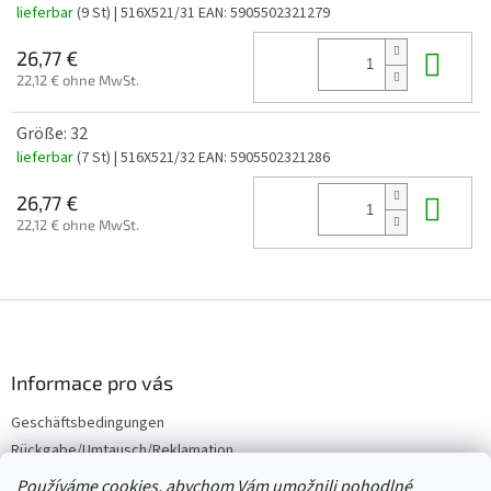
lieferbar
(9 St)
| 516X521/31
EAN:
5905502321279
In 
26,77 €
22,12 € ohne MwSt.
Größe: 32
lieferbar
(7 St)
| 516X521/32
EAN:
5905502321286
In 
26,77 €
22,12 € ohne MwSt.
F
u
ß
z
Informace pro vás
e
Geschäftsbedingungen
i
Rückgabe/Umtausch/Reklamation
l
e
Großhandel
Používáme cookies, abychom Vám umožnili pohodlné