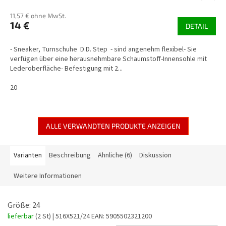
11,57 € ohne MwSt.
14 €
DETAIL
- Sneaker, Turnschuhe D.D. Step - sind angenehm flexibel- Sie
verfügen über eine herausnehmbare Schaumstoff-Innensohle mit
Lederoberfläche- Befestigung mit 2...
20
ALLE VERWANDTEN PRODUKTE ANZEIGEN
Varianten
Beschreibung
Ähnliche (6)
Diskussion
Weitere Informationen
Größe: 24
lieferbar
(2 St)
| 516X521/24
EAN:
5905502321200