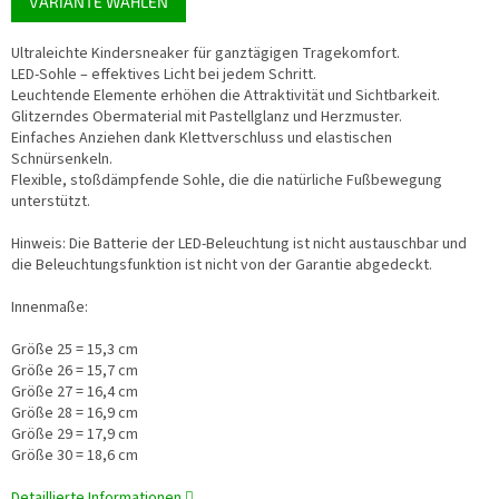
VARIANTE WÄHLEN
Ultraleichte Kindersneaker für ganztägigen Tragekomfort.
LED-Sohle – effektives Licht bei jedem Schritt.
Leuchtende Elemente erhöhen die Attraktivität und Sichtbarkeit.
Glitzerndes Obermaterial mit Pastellglanz und Herzmuster.
Einfaches Anziehen dank Klettverschluss und elastischen
Schnürsenkeln.
Flexible, stoßdämpfende Sohle, die die natürliche Fußbewegung
unterstützt.
Hinweis: Die Batterie der LED-Beleuchtung ist nicht austauschbar und
die Beleuchtungsfunktion ist nicht von der Garantie abgedeckt.
Innenmaße:
Größe 25 = 15,3 cm
Größe 26 = 15,7 cm
Größe 27 = 16,4 cm
Größe 28 = 16,9 cm
Größe 29 = 17,9 cm
Größe 30 = 18,6 cm
Detaillierte Informationen