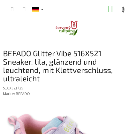
Zum
WARE
Inhalt
springen
BEFADO Glitter Vibe 516X521
Sneaker, lila, glänzend und
leuchtend, mit Klettverschluss,
ultraleicht
516X521/25
Marke:
BEFADO