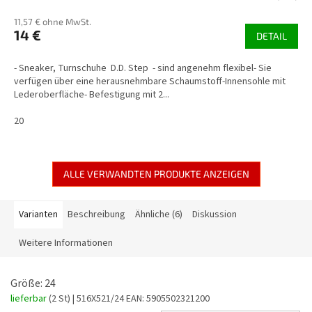
11,57 € ohne MwSt.
14 €
DETAIL
- Sneaker, Turnschuhe D.D. Step - sind angenehm flexibel- Sie
verfügen über eine herausnehmbare Schaumstoff-Innensohle mit
Lederoberfläche- Befestigung mit 2...
20
ALLE VERWANDTEN PRODUKTE ANZEIGEN
Varianten
Beschreibung
Ähnliche (6)
Diskussion
Weitere Informationen
Größe: 24
lieferbar
(2 St)
| 516X521/24
EAN:
5905502321200