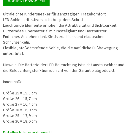
VARIANTE WÄHLEN
Ultraleichte Kindersneaker für ganztägigen Tragekomfort.
LED-Sohle – effektives Licht bei jedem Schritt.
Leuchtende Elemente erhöhen die Attraktivität und Sichtbarkeit.
Glitzerndes Obermaterial mit Pastellglanz und Herzmuster.
Einfaches Anziehen dank Klettverschluss und elastischen
Schnürsenkeln.
Flexible, stoßdämpfende Sohle, die die natürliche Fußbewegung
unterstützt.
Hinweis: Die Batterie der LED-Beleuchtung ist nicht austauschbar und
die Beleuchtungsfunktion ist nicht von der Garantie abgedeckt.
Innenmaße:
Größe 25 = 15,3 cm
Größe 26 = 15,7 cm
Größe 27 = 16,4 cm
Größe 28 = 16,9 cm
Größe 29 = 17,9 cm
Größe 30 = 18,6 cm
Detaillierte Informationen