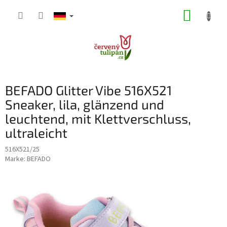
Zum
WARE
Inhalt
springen
BEFADO Glitter Vibe 516X521
Sneaker, lila, glänzend und
leuchtend, mit Klettverschluss,
ultraleicht
516X521/25
Marke:
BEFADO