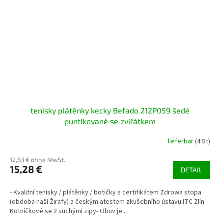
tenisky plátěnky kecky Befado 212P059 šedé
puntíkované se zvířátkem
lieferbar
(4 St)
12,63 € ohne MwSt.
15,28 €
DETAIL
- Kvalitní tenisky / plátěnky / botičky s certifikátem Zdrowa stopa
(obdoba naší Žirafy) a českým atestem zkušebního ústavu ITC Zlín.-
Kotníčkové se 2 suchými zipy- Obuv je...