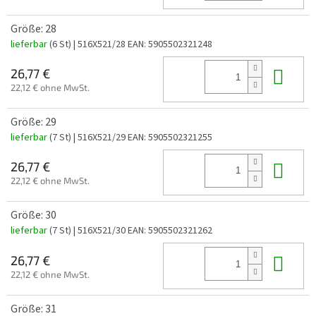
Größe: 28
lieferbar
(6 St)
| 516X521/28
EAN:
5905502321248
In 
26,77 €
22,12 € ohne MwSt.
Größe: 29
lieferbar
(7 St)
| 516X521/29
EAN:
5905502321255
In 
26,77 €
22,12 € ohne MwSt.
Größe: 30
lieferbar
(7 St)
| 516X521/30
EAN:
5905502321262
In 
26,77 €
22,12 € ohne MwSt.
Größe: 31