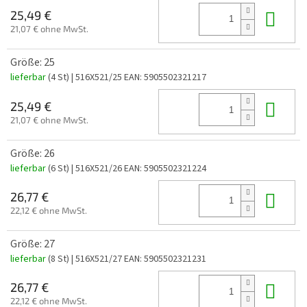
In 
25,49 €
21,07 € ohne MwSt.
Größe: 25
lieferbar
(4 St)
| 516X521/25
EAN:
5905502321217
In 
25,49 €
21,07 € ohne MwSt.
Größe: 26
lieferbar
(6 St)
| 516X521/26
EAN:
5905502321224
In 
26,77 €
22,12 € ohne MwSt.
Größe: 27
lieferbar
(8 St)
| 516X521/27
EAN:
5905502321231
In 
26,77 €
22,12 € ohne MwSt.