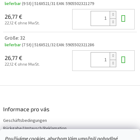
lieferbar
(9 St)
| 516X521/31
EAN:
5905502321279
In 
26,77 €
22,12 € ohne MwSt.
Größe: 32
lieferbar
(7 St)
| 516X521/32
EAN:
5905502321286
In 
26,77 €
22,12 € ohne MwSt.
F
u
ß
z
Informace pro vás
e
Geschäftsbedingungen
i
Rückgabe/Umtausch/Reklamation
l
e
Großhandel
Používáme cookies, abychom Vám umožnili pohodlné