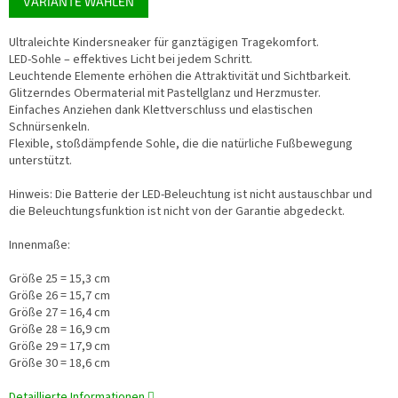
VARIANTE WÄHLEN
Ultraleichte Kindersneaker für ganztägigen Tragekomfort.
LED-Sohle – effektives Licht bei jedem Schritt.
Leuchtende Elemente erhöhen die Attraktivität und Sichtbarkeit.
Glitzerndes Obermaterial mit Pastellglanz und Herzmuster.
Einfaches Anziehen dank Klettverschluss und elastischen
Schnürsenkeln.
Flexible, stoßdämpfende Sohle, die die natürliche Fußbewegung
unterstützt.
Hinweis: Die Batterie der LED-Beleuchtung ist nicht austauschbar und
die Beleuchtungsfunktion ist nicht von der Garantie abgedeckt.
Innenmaße:
Größe 25 = 15,3 cm
Größe 26 = 15,7 cm
Größe 27 = 16,4 cm
Größe 28 = 16,9 cm
Größe 29 = 17,9 cm
Größe 30 = 18,6 cm
Detaillierte Informationen