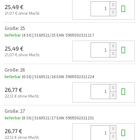
In 
25,49 €
21,07 € ohne MwSt.
Größe: 25
lieferbar
(4 St)
| 516X521/25
EAN:
5905502321217
In 
25,49 €
21,07 € ohne MwSt.
Größe: 26
lieferbar
(6 St)
| 516X521/26
EAN:
5905502321224
In 
26,77 €
22,12 € ohne MwSt.
Größe: 27
lieferbar
(8 St)
| 516X521/27
EAN:
5905502321231
In 
26,77 €
22,12 € ohne MwSt.