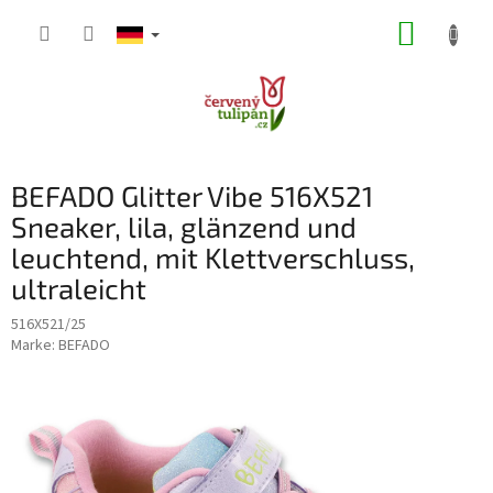
Zum
WARE
Inhalt
springen
BEFADO Glitter Vibe 516X521
Sneaker, lila, glänzend und
leuchtend, mit Klettverschluss,
ultraleicht
516X521/25
Marke:
BEFADO