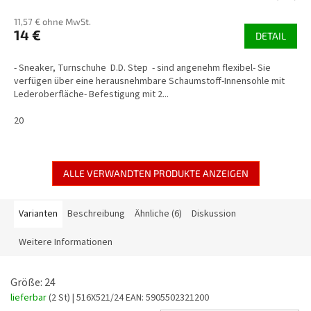
11,57 € ohne MwSt.
14 €
DETAIL
- Sneaker, Turnschuhe D.D. Step - sind angenehm flexibel- Sie
verfügen über eine herausnehmbare Schaumstoff-Innensohle mit
Lederoberfläche- Befestigung mit 2...
20
ALLE VERWANDTEN PRODUKTE ANZEIGEN
Varianten
Beschreibung
Ähnliche (6)
Diskussion
Weitere Informationen
Größe: 24
lieferbar
(2 St)
| 516X521/24
EAN:
5905502321200