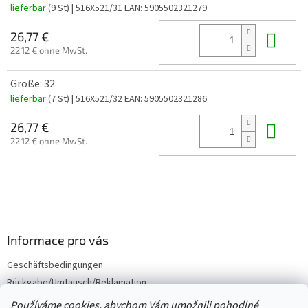
lieferbar
(9 St)
| 516X521/31
EAN:
5905502321279
In 
26,77 €
22,12 € ohne MwSt.
Größe: 32
lieferbar
(7 St)
| 516X521/32
EAN:
5905502321286
In 
26,77 €
22,12 € ohne MwSt.
F
u
ß
z
Informace pro vás
e
Geschäftsbedingungen
i
Rückgabe/Umtausch/Reklamation
l
e
Großhandel
Používáme cookies, abychom Vám umožnili pohodlné