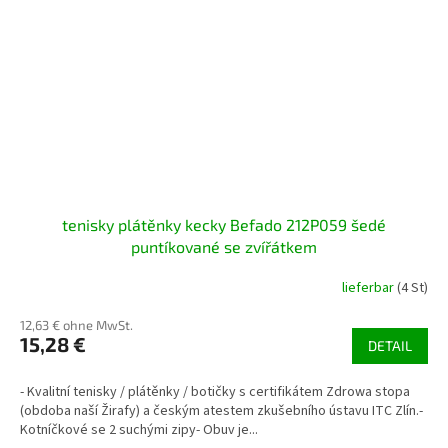
tenisky plátěnky kecky Befado 212P059 šedé
puntíkované se zvířátkem
lieferbar
(4 St)
12,63 € ohne MwSt.
15,28 €
DETAIL
- Kvalitní tenisky / plátěnky / botičky s certifikátem Zdrowa stopa
(obdoba naší Žirafy) a českým atestem zkušebního ústavu ITC Zlín.-
Kotníčkové se 2 suchými zipy- Obuv je...