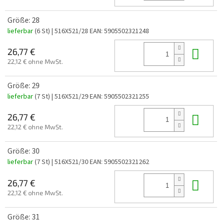
Größe: 28
lieferbar
(6 St)
| 516X521/28
EAN:
5905502321248
In 
26,77 €
22,12 € ohne MwSt.
Größe: 29
lieferbar
(7 St)
| 516X521/29
EAN:
5905502321255
In 
26,77 €
22,12 € ohne MwSt.
Größe: 30
lieferbar
(7 St)
| 516X521/30
EAN:
5905502321262
In 
26,77 €
22,12 € ohne MwSt.
Größe: 31