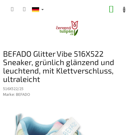
Zum
WARE
Inhalt
springen
BEFADO Glitter Vibe 516X522
Sneaker, grünlich glänzend und
leuchtend, mit Klettverschluss,
ultraleicht
516X522/25
Marke:
BEFADO