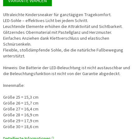
VARIANTE WÄHLEN
Ultraleichte Kindersneaker für ganztägigen Tragekomfort.
LED-Sohle – effektives Licht bei jedem Schritt.
Leuchtende Elemente erhöhen die Attraktivität und Sichtbarkeit.
Glitzerndes Obermaterial mit Pastellglanz und Herzmuster.
Einfaches Anziehen dank Klettverschluss und elastischen
Schnürsenkeln.
Flexible, stoßdämpfende Sohle, die die natürliche Fußbewegung
unterstützt.
Hinweis: Die Batterie der LED-Beleuchtung ist nicht austauschbar und
die Beleuchtungsfunktion ist nicht von der Garantie abgedeckt.
Innenmaße:
Größe 25 = 15,3 cm
Größe 26 = 15,7 cm
Größe 27 = 16,4 cm
Größe 28 = 16,9 cm
Größe 29 = 17,9 cm
Größe 30 = 18,6 cm
Detaillierte Informationen