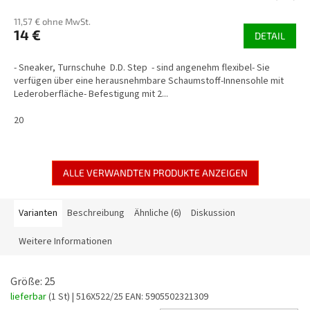
11,57 € ohne MwSt.
14 €
DETAIL
- Sneaker, Turnschuhe D.D. Step - sind angenehm flexibel- Sie
verfügen über eine herausnehmbare Schaumstoff-Innensohle mit
Lederoberfläche- Befestigung mit 2...
20
ALLE VERWANDTEN PRODUKTE ANZEIGEN
Varianten
Beschreibung
Ähnliche (6)
Diskussion
Weitere Informationen
Größe: 25
lieferbar
(1 St)
| 516X522/25
EAN:
5905502321309