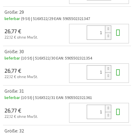
Größe: 29
lieferbar
(9 St)
| 516X522/29
EAN:
5905502321347
In 
26,77 €
22,12 € ohne MwSt.
Größe: 30
lieferbar
(10 St)
| 516X522/30
EAN:
5905502321354
In 
26,77 €
22,12 € ohne MwSt.
Größe: 31
lieferbar
(10 St)
| 516X522/31
EAN:
5905502321361
In 
26,77 €
22,12 € ohne MwSt.
Größe: 32