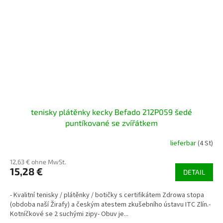
tenisky plátěnky kecky Befado 212P059 šedé
puntíkované se zvířátkem
lieferbar
(4 St)
12,63 € ohne MwSt.
15,28 €
DETAIL
- Kvalitní tenisky / plátěnky / botičky s certifikátem Zdrowa stopa
(obdoba naší Žirafy) a českým atestem zkušebního ústavu ITC Zlín.-
Kotníčkové se 2 suchými zipy- Obuv je...