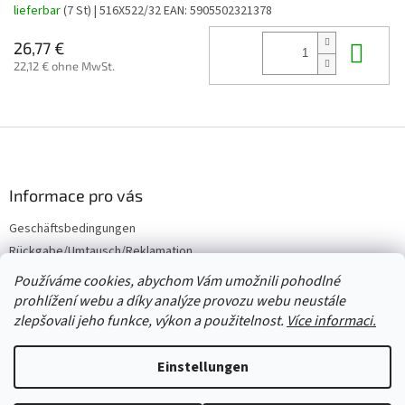
lieferbar
(7 St)
| 516X522/32
EAN:
5905502321378
In 
26,77 €
22,12 € ohne MwSt.
F
u
ß
z
Informace pro vás
e
Geschäftsbedingungen
i
Rückgabe/Umtausch/Reklamation
l
e
Großhandel
Používáme cookies, abychom Vám umožnili pohodlné
prohlížení webu a díky analýze provozu webu neustále
zlepšovali jeho funkce, výkon a použitelnost.
Více informaci.
Erstellt von Shoptet
Einstellungen