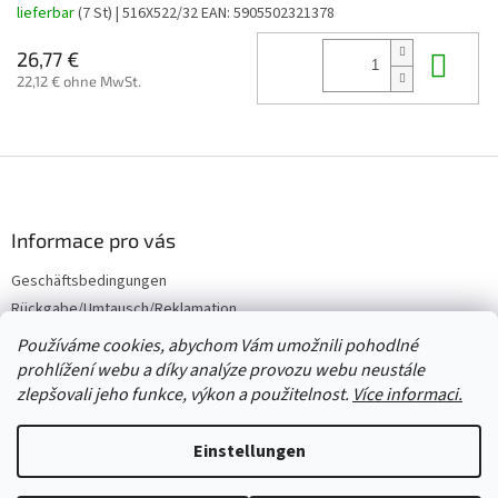
lieferbar
(7 St)
| 516X522/32
EAN:
5905502321378
In 
26,77 €
22,12 € ohne MwSt.
F
u
ß
z
Informace pro vás
e
Geschäftsbedingungen
i
Rückgabe/Umtausch/Reklamation
l
e
Großhandel
Používáme cookies, abychom Vám umožnili pohodlné
prohlížení webu a díky analýze provozu webu neustále
zlepšovali jeho funkce, výkon a použitelnost.
Více informaci.
Erstellt von Shoptet
Einstellungen