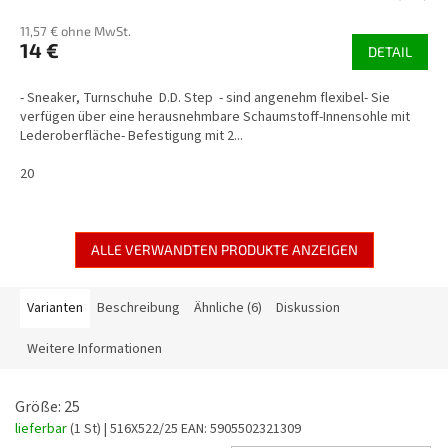
11,57 € ohne MwSt.
14 €
DETAIL
- Sneaker, Turnschuhe D.D. Step - sind angenehm flexibel- Sie
verfügen über eine herausnehmbare Schaumstoff-Innensohle mit
Lederoberfläche- Befestigung mit 2...
20
ALLE VERWANDTEN PRODUKTE ANZEIGEN
Varianten
Beschreibung
Ähnliche (6)
Diskussion
Weitere Informationen
Größe: 25
lieferbar
(1 St)
| 516X522/25
EAN:
5905502321309