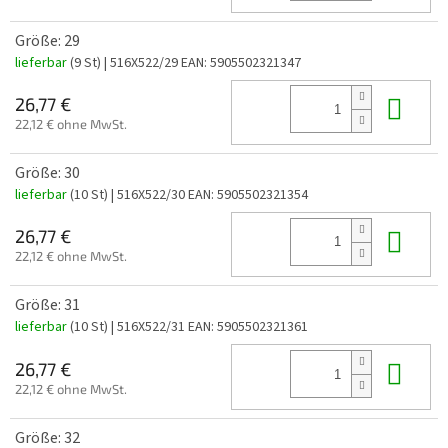
Größe: 29
lieferbar
(9 St)
| 516X522/29
EAN:
5905502321347
In 
26,77 €
22,12 € ohne MwSt.
Größe: 30
lieferbar
(10 St)
| 516X522/30
EAN:
5905502321354
In 
26,77 €
22,12 € ohne MwSt.
Größe: 31
lieferbar
(10 St)
| 516X522/31
EAN:
5905502321361
In 
26,77 €
22,12 € ohne MwSt.
Größe: 32