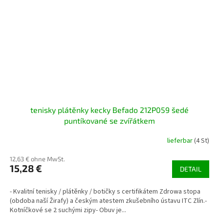
tenisky plátěnky kecky Befado 212P059 šedé
puntíkované se zvířátkem
lieferbar
(4 St)
12,63 € ohne MwSt.
15,28 €
DETAIL
- Kvalitní tenisky / plátěnky / botičky s certifikátem Zdrowa stopa
(obdoba naší Žirafy) a českým atestem zkušebního ústavu ITC Zlín.-
Kotníčkové se 2 suchými zipy- Obuv je...