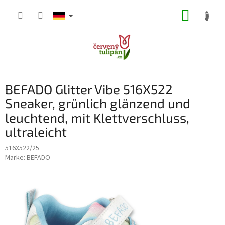
Zum
WARE
Inhalt
springen
BEFADO Glitter Vibe 516X522
Sneaker, grünlich glänzend und
leuchtend, mit Klettverschluss,
ultraleicht
516X522/25
Marke:
BEFADO