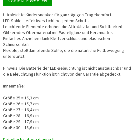
VARIANTE WÄHLEN
Ultraleichte Kindersneaker für ganztägigen Tragekomfort.
LED-Sohle – effektives Licht bei jedem Schritt.
Leuchtende Elemente erhöhen die Attraktivität und Sichtbarkeit.
Glitzerndes Obermaterial mit Pastellglanz und Herzmuster.
Einfaches Anziehen dank Klettverschluss und elastischen
Schnürsenkeln.
Flexible, stoßdämpfende Sohle, die die natürliche Fußbewegung
unterstützt.
Hinweis: Die Batterie der LED-Beleuchtung ist nicht austauschbar und
die Beleuchtungsfunktion ist nicht von der Garantie abgedeckt.
Innenmaße:
Größe 25 = 15,3 cm
Größe 26 = 15,7 cm
Größe 27 = 16,4 cm
Größe 28 = 16,9 cm
Größe 29 = 17,9 cm
Größe 30 = 18,6 cm
Detaillierte Informationen