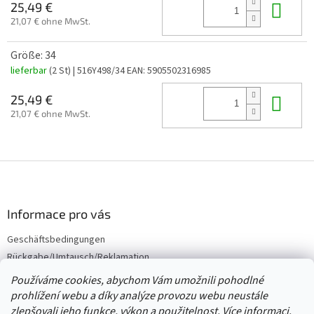
In 
25,49 €
21,07 € ohne MwSt.
Größe: 34
lieferbar
(2 St)
| 516Y498/34
EAN:
5905502316985
In 
25,49 €
21,07 € ohne MwSt.
F
u
ß
z
Informace pro vás
e
Geschäftsbedingungen
i
Rückgabe/Umtausch/Reklamation
l
e
Großhandel
Používáme cookies, abychom Vám umožnili pohodlné
prohlížení webu a díky analýze provozu webu neustále
zlepšovali jeho funkce, výkon a použitelnost.
Více informaci.