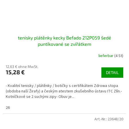
tenisky plátěnky kecky Befado 212P059 šedé
puntíkované se zvířátkem
lieferbar
(4 St)
12,63 € ohne MwSt.
15,28 €
DETAIL
- Kvalitní tenisky / plátěnky / botičky s certifikátem Zdrowa stopa
(obdoba naší Žirafy) a českým atestem zkušebního ústavu ITC Zlín.-
Kotníčkové se 2 suchými zipy- Obuv je...
26
Art.-Nr.:
23648/20