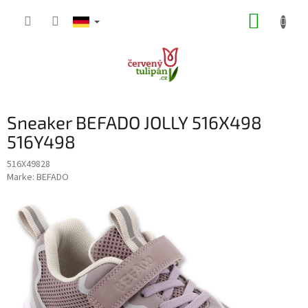
Zum
WARE
Inhalt
springen
Sneaker BEFADO JOLLY 516X498
516Y498
516X49828
Marke:
BEFADO