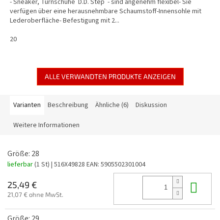
- Sneaker, Turnschuhe D.D. Step - sind angenehm flexibel- Sie
verfügen über eine herausnehmbare Schaumstoff-Innensohle mit
Lederoberfläche- Befestigung mit 2...
20
ALLE VERWANDTEN PRODUKTE ANZEIGEN
Varianten
Beschreibung
Ähnliche (6)
Diskussion
Weitere Informationen
Größe: 28
lieferbar
(1 St)
| 516X49828
EAN:
5905502301004
In 
25,49 €
21,07 € ohne MwSt.
Größe: 29