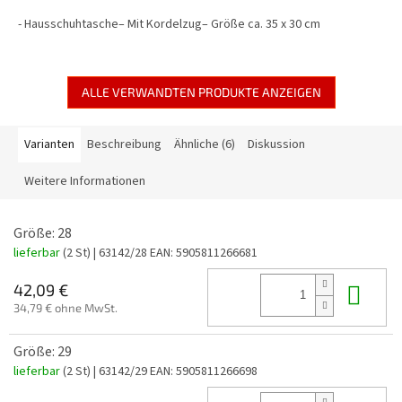
- Hausschuhtasche– Mit Kordelzug– Größe ca. 35 x 30 cm
ALLE VERWANDTEN PRODUKTE ANZEIGEN
Varianten
Beschreibung
Ähnliche (6)
Diskussion
Weitere Informationen
Größe: 28
lieferbar
(2 St)
| 63142/28
EAN:
5905811266681
In 
42,09 €
34,79 € ohne MwSt.
Größe: 29
lieferbar
(2 St)
| 63142/29
EAN:
5905811266698