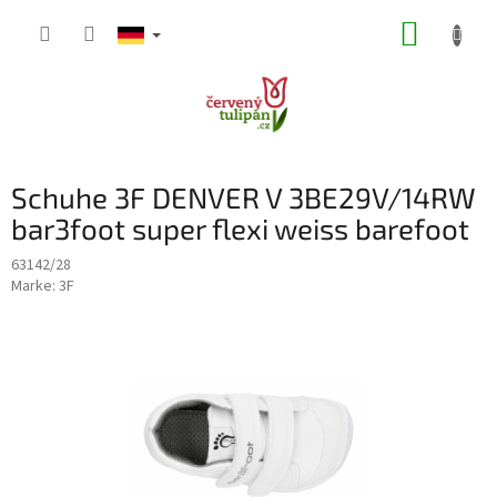
Zum
WARE
Inhalt
springen
Schuhe 3F DENVER V 3BE29V/14RW
bar3foot super flexi weiss barefoot
63142/28
Marke:
3F