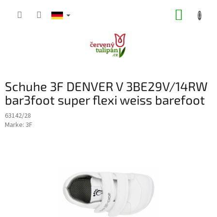
Zum
WARE
Inhalt
springen
Schuhe 3F DENVER V 3BE29V/14RW
bar3foot super flexi weiss barefoot
63142/28
Marke:
3F