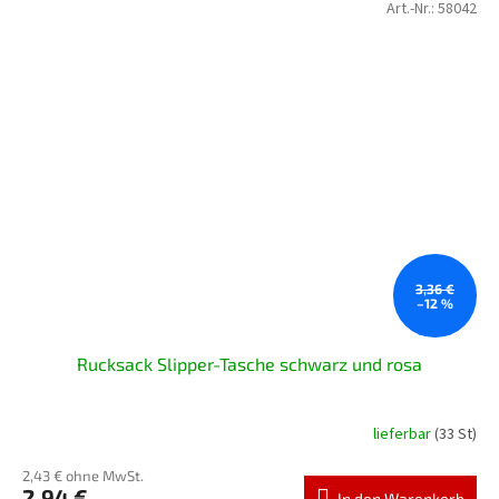
Art.-Nr.:
58042
3,36 €
–12 %
Rucksack Slipper-Tasche schwarz und rosa
lieferbar
(33 St)
2,43 € ohne MwSt.
2,94 €
In den Warenkorb