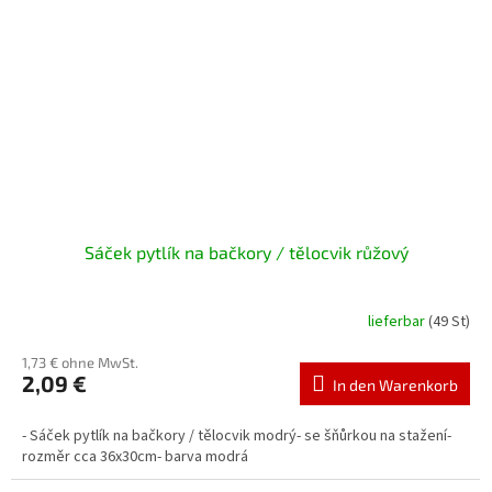
Sáček pytlík na bačkory / tělocvik růžový
lieferbar
(49 St)
1,73 € ohne MwSt.
2,09 €
In den Warenkorb
- Sáček pytlík na bačkory / tělocvik modrý- se šňůrkou na stažení-
rozměr cca 36x30cm- barva modrá