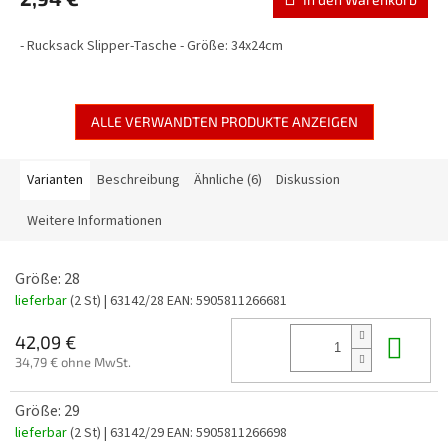
- Rucksack Slipper-Tasche - Größe: 34x24cm
ALLE VERWANDTEN PRODUKTE ANZEIGEN
Varianten
Beschreibung
Ähnliche (6)
Diskussion
Weitere Informationen
Größe: 28
lieferbar
(2 St)
| 63142/28
EAN:
5905811266681
In 
42,09 €
34,79 € ohne MwSt.
Größe: 29
lieferbar
(2 St)
| 63142/29
EAN:
5905811266698