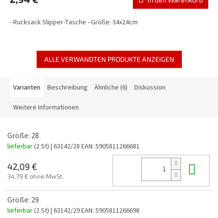
- Rucksack Slipper-Tasche - Größe: 34x24cm
ALLE VERWANDTEN PRODUKTE ANZEIGEN
Varianten
Beschreibung
Ähnliche (6)
Diskussion
Weitere Informationen
Größe: 28
lieferbar
(2 St)
| 63142/28
EAN:
5905811266681
In 
42,09 €
34,79 € ohne MwSt.
Größe: 29
lieferbar
(2 St)
| 63142/29
EAN:
5905811266698