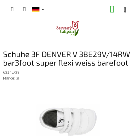
Zum
WARE
Inhalt
springen
Schuhe 3F DENVER V 3BE29V/14RW
bar3foot super flexi weiss barefoot
63142/28
Marke:
3F