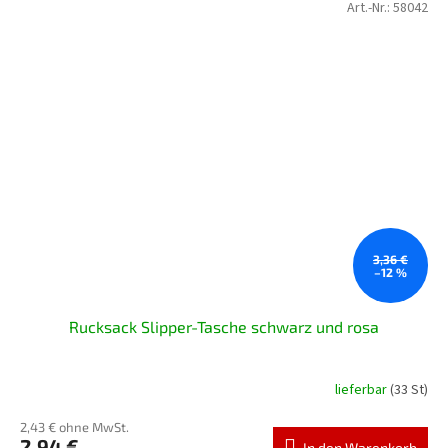
Art.-Nr.:
58042
3,36 €
–12 %
Rucksack Slipper-Tasche schwarz und rosa
lieferbar
(33 St)
2,43 € ohne MwSt.
2,94 €
In den Warenkorb