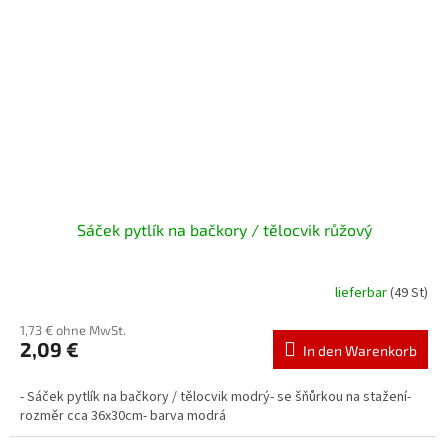
Sáček pytlík na bačkory / tělocvik růžový
lieferbar
(49 St)
1,73 € ohne MwSt.
2,09 €
In den Warenkorb
- Sáček pytlík na bačkory / tělocvik modrý- se šňůrkou na stažení-
rozměr cca 36x30cm- barva modrá