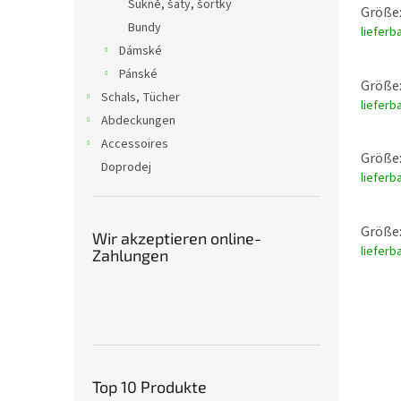
Sukně, šaty, šortky
Größe:
Bundy
lieferb
Dámské
Pánské
Größe:
Schals, Tücher
lieferb
Abdeckungen
Accessoires
Größe:
Doprodej
lieferb
Größe:
Wir akzeptieren online-
lieferb
Zahlungen
Top 10 Produkte