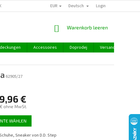
EUR
Deutsch
GROSSHANDEL
Login
WARENKORB
Warenkorb leeren
deckungen
Accessoires
Doprodej
Versand und Zahlung
sa
62905/27
9,96 €
 €
ohne MwSt.
preis:
ANTE WÄHLEN
Schuhe, Sneaker von D.D. Step