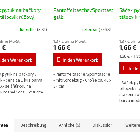
 pytlík na bačkory
Pantoffeltasche/Sporttasche
Sáček pyt
tělocvik růžový
gelb
tělocvik
lieferbar
(3 St)
lieferbar
(776 St)
 ohne MwSt.
1,37 € ohne MwSt.
1,37 € ohn
 €
1,66 €
1,66 €
Verkaufspr
1,66 € / 1 St
n den Warenkorb
In den Warenkorb
In de
k pytlík na bačkory /
- Pantoffeltasche/Sporttasche
ik - cena za 1 kus barva
- mit Kordelzug - Größe ca. 40 x
- Sáček pyt
- se šňůrkou na
34 cm
tělocvik m
í- rozměr cca 35x30cm-
stažení- r
růžová
barva mod
anten
Beschreibung
Ähnliche (6)
Diskussion
Weitere