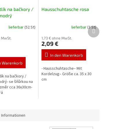
lík na bačkory /
Hausschuhtasche rosa
 modrý
lieferbar
(52 St)
lieferbar
(3 St)
Nächstes
Produkt
e MwSt.
1,73 € ohne MwSt.
2,09 €
eis:
In den Warenkorb
n Warenkorb
- Hausschuhtasche– Mit
Kordelzug– Größe ca. 35 x 30
lík na bačkory /
cm
odrý- se šňůrkou na
ozměr cca 36x30cm-
rá
 Informationen