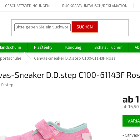
GESCHÄFTSBEDINGUNGEN
RÜCKGABE/UMTAUSCH/REKLAMATION
SUCHEN
Handschuhe
Pláštěnky
Kleidung
Schals, Tücher
Ab
Sportschuhe
Canvas-Sneaker D.D.step C100-61143F Rosa
vas-Sneaker D.D.step C100-61143F Ro
.D.step
ab
1
ab
16,50
Verkaufs
VARI
- Canvas-