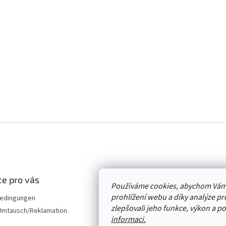
e pro vás
Používáme cookies, abychom Vám
prohlížení webu a díky analýze p
edingungen
zlepšovali jeho funkce, výkon a p
mtausch/Reklamation
informaci.