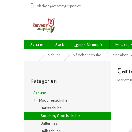
Zum
obchod@cervenytulipan.cz
Inhalt
springen
Schuhe
Socken Leggings Strümpfe
Mützen, 
Startseite
Schuhe
Mädchenschuhe
Sneaker, 
S
Can
e
Kategorien
i
Marke:
D
Kategorien
überspringen
t
e
Schuhe
n
Mädchenschuhe
l
Hausschuhe
e
i
Sneaker, Sportschuhe
s
Ballerinas
t
Halbschuhe