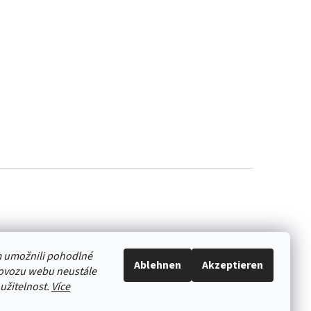
 umožnili pohodlné
Ablehnen
Akzeptieren
rovozu webu neustále
oužitelnost.
Více