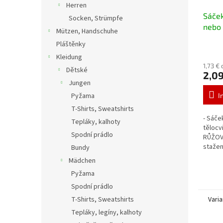
Herren
Sáček
Socken, Strümpfe
nebo 
Mützen, Handschuhe
Pláštěnky
Kleidung
1,73 €
Dětské
2,09
Jungen
Pyžama
I
T-Shirts, Sweatshirts
- Sáče
Tepláky, kalhoty
tělocv
Spodní prádlo
RŮŽOVÁ
stažen
Bundy
barva 
Mädchen
Pyžama
Spodní prádlo
T-Shirts, Sweatshirts
Vari
Tepláky, legíny, kalhoty