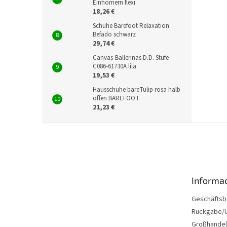
Einhörnern flexi
18,26 €
Schuhe Barefoot Relaxation
Befado schwarz
29,74 €
Canvas-Ballerinas D.D. Stufe
C086-61730A lila
19,53 €
Hausschuhe bareTulip rosa halb
offen BAREFOOT
21,23 €
F
u
ß
z
e
Informac
i
l
Geschäftsb
e
Rückgabe/U
Großhandel