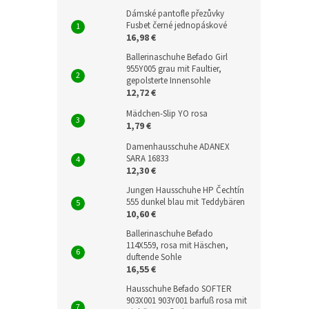
Dámské pantofle přezůvky
Fusbet černé jednopáskové
16,98 €
Ballerinaschuhe Befado Girl
955Y005 grau mit Faultier,
gepolsterte Innensohle
12,72 €
Mädchen-Slip YO rosa
1,79 €
Damenhausschuhe ADANEX
SARA 16833
12,30 €
Jungen Hausschuhe HP Čechtín
555 dunkel blau mit Teddybären
10,60 €
Ballerinaschuhe Befado
114X559, rosa mit Häschen,
duftende Sohle
16,55 €
Hausschuhe Befado SOFTER
903X001 903Y001 barfuß rosa mit