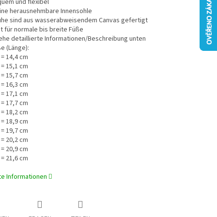
quem und flexibel
eine herausnehmbare Innensohle
huhe sind aus wasserabweisendem Canvas gefertigt
t für normale bis breite Füße
ehe detaillierte Informationen/Beschreibung unten
e (Länge):
 = 14,4 cm
 = 15,1 cm
 = 15,7 cm
 = 16,3 cm
 = 17,1 cm
 = 17,7 cm
 = 18,2 cm
 = 18,9 cm
 = 19,7 cm
 = 20,2 cm
 = 20,9 cm
 = 21,6 cm
rte Informationen