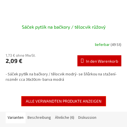
Sáček pytlík na bačkory / tělocvik růžový
lieferbar
(49 St)
1,73 € ohne MwSt.
2,09 €
In den Warenkorb
- Sáček pytlík na bačkory / tělocvik modrý- se šňůrkou na stažení-
rozměr cca 36x30cm- barva modrá
ALLE VERWANDTEN PRODUKTE ANZEIGEN
Varianten
Beschreibung
Ähnliche (6)
Diskussion