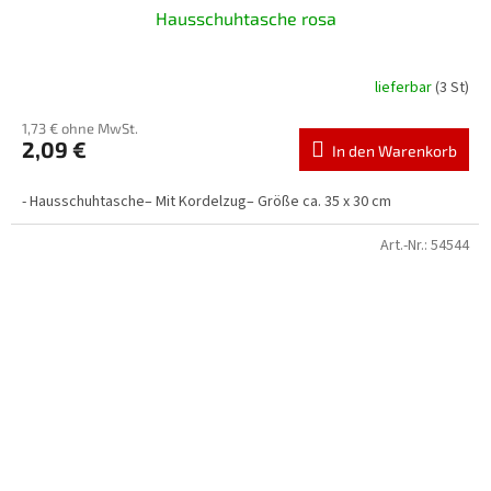
Hausschuhtasche rosa
lieferbar
(3 St)
1,73 € ohne MwSt.
2,09 €
In den Warenkorb
- Hausschuhtasche– Mit Kordelzug– Größe ca. 35 x 30 cm
Art.-Nr.:
54544