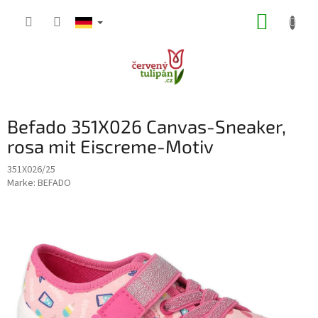
Zum
WARE
Inhalt
springen
Befado 351X026 Canvas-Sneaker,
rosa mit Eiscreme-Motiv
351X026/25
Marke:
BEFADO