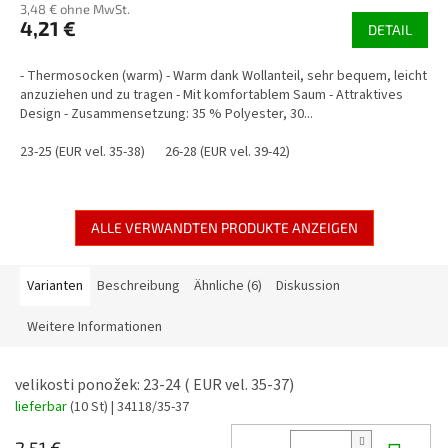
3,48 € ohne MwSt.
4,21 €
DETAIL
- Thermosocken (warm) - Warm dank Wollanteil, sehr bequem, leicht
anzuziehen und zu tragen - Mit komfortablem Saum - Attraktives
Design - Zusammensetzung: 35 % Polyester, 30...
23-25 (EUR vel. 35-38)
26-28 (EUR vel. 39-42)
ALLE VERWANDTEN PRODUKTE ANZEIGEN
Varianten
Beschreibung
Ähnliche (6)
Diskussion
Weitere Informationen
velikosti ponožek: 23-24 ( EUR vel. 35-37)
lieferbar
(10 St)
| 34118/35-37