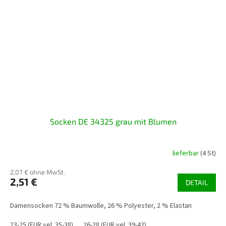
Socken DE 34325 grau mit Blumen
lieferbar
(4 St)
2,07 € ohne MwSt.
2,51 €
DETAIL
Damensocken 72 % Baumwolle, 26 % Polyester, 2 % Elastan
23-25 (EUR vel. 35-38)
26-28 (EUR vel. 39-42)