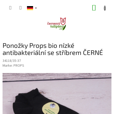
Zum
WARE
Inhalt
springen
Ponožky Props bio nízké
antibakteriální se stříbrem ČERNÉ
34118/35-37
Marke:
PROPS