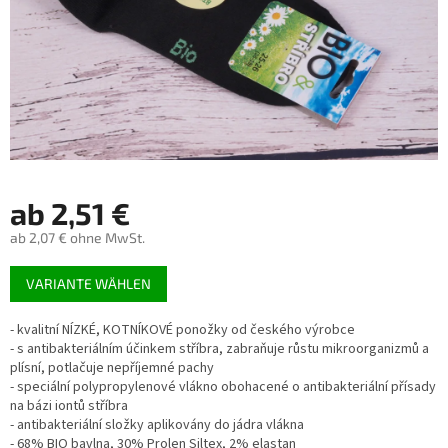
ab
2,51 €
ab
2,07 €
ohne MwSt.
Verkaufspreis:
VARIANTE WÄHLEN
- kvalitní NÍZKÉ, KOTNÍKOVÉ ponožky od českého výrobce
- s antibakteriálním účinkem stříbra, zabraňuje růstu mikroorganizmů a
plísní, potlačuje nepříjemné pachy
- speciální polypropylenové vlákno obohacené o antibakteriální přísady
na bázi iontů stříbra
- antibakteriální složky aplikovány do jádra vlákna
- 68% BIO bavlna, 30% Prolen Siltex, 2% elastan