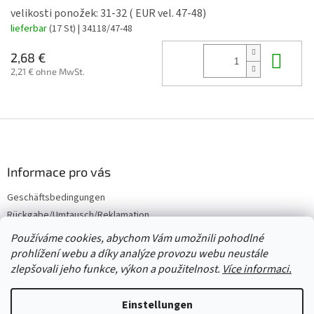
velikosti ponožek: 31-32 ( EUR vel. 47-48)
lieferbar
(17 St)
| 34118/47-48
In 
2,68 €
2,21 € ohne MwSt.
F
u
ß
z
Informace pro vás
e
Geschäftsbedingungen
i
Rückgabe/Umtausch/Reklamation
l
e
Großhandel
Používáme cookies, abychom Vám umožnili pohodlné
prohlížení webu a díky analýze provozu webu neustále
zlepšovali jeho funkce, výkon a použitelnost.
Více informaci.
Erstellt von Shoptet
Einstellungen