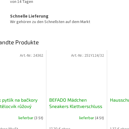
von 14 Tagen
Schnelle Lieferung
Wir gehören zu den Schnellsten auf dem Markt
andte Produkte
Art.-Nr.:
24362
Art.-Nr.:
251Y124/32
 pytlík na bačkory
BEFADO Mädchen
Hausschu
tělocvik růžový
Sneakers Klettverschluss
Regenbogen Rosa 35
lieferbar
(3 St)
lieferbar
(4 St)
 ohne MwSt.
17,20 € ohne
1,37 € ohn