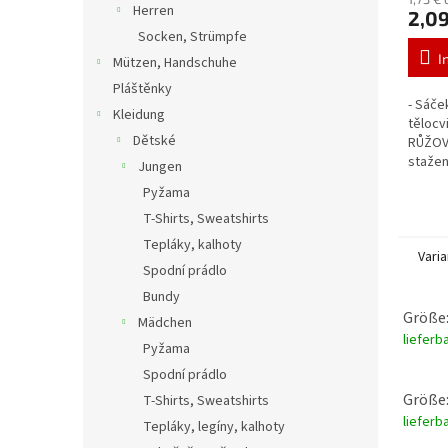
Herren
2,09
Socken, Strümpfe
I
Mützen, Handschuhe
Pláštěnky
- Sáče
Kleidung
tělocv
Dětské
RŮŽOVÁ
stažen
Jungen
barva 
Pyžama
T-Shirts, Sweatshirts
Tepláky, kalhoty
Vari
Spodní prádlo
Bundy
Größe:
Mädchen
lieferb
Pyžama
Spodní prádlo
Größe:
T-Shirts, Sweatshirts
lieferb
Tepláky, legíny, kalhoty