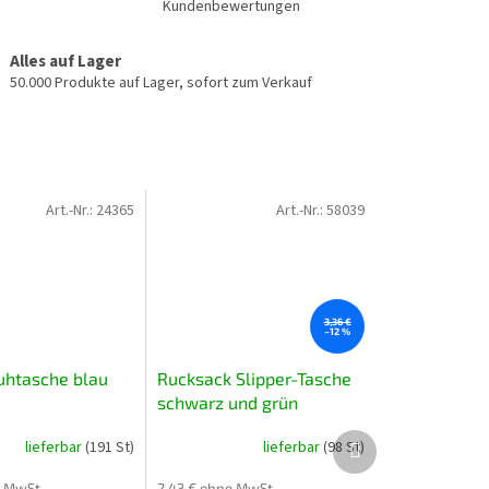
Kundenbewertungen
Alles auf Lager
50.000 Produkte auf Lager, sofort zum Verkauf
Art.-Nr.:
24365
Art.-Nr.:
58039
3,36 €
–12 %
htasche blau
Rucksack Slipper-Tasche
schwarz und grün
Nächstes
lieferbar
(191 St)
lieferbar
(98 St)
Produkt
e MwSt.
2,43 € ohne MwSt.