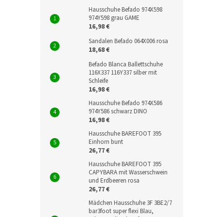
Hausschuhe Befado 974X598
974Y598 grau GAME
16,98 €
Sandalen Befado 064X006 rosa
18,68 €
Befado Blanca Ballettschuhe
116X337 116Y337 silber mit
Schleife
16,98 €
Hausschuhe Befado 974X586
974Y586 schwarz DINO
16,98 €
Hausschuhe BAREFOOT 395
Einhorn bunt
26,77 €
Hausschuhe BAREFOOT 395
CAPYBARA mit Wasserschwein
und Erdbeeren rosa
26,77 €
Mädchen Hausschuhe 3F 3BE2/7
bar3foot super flexi Blau,