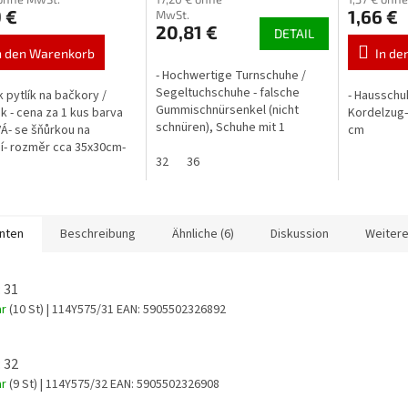
 €
1,66 €
MwSt.
20,81 €
DETAIL
n den Warenkorb
In de
- Hochwertige Turnschuhe /
Segeltuchschuhe - falsche
k pytlík na bačkory /
- Hausschu
Gummischnürsenkel (nicht
ik - cena za 1 kus barva
Kordelzug–
schnüren), Schuhe mit 1
- se šňůrkou na
cm
Klettverschluss - Die Schuhe
í- rozměr cca 35x30cm-
sind leicht und bequem - Textil
32
36
růžová
mit...
anten
Beschreibung
Ähnliche (6)
Diskussion
Weitere
 31
ar
(10 St)
| 114Y575/31
EAN:
5905502326892
 32
ar
(9 St)
| 114Y575/32
EAN:
5905502326908