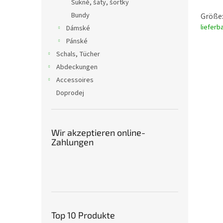
Sukně, šaty, šortky
Bundy
Größe:
lieferb
Dámské
Pánské
Schals, Tücher
Abdeckungen
Accessoires
Doprodej
Wir akzeptieren online-
Zahlungen
Top 10 Produkte