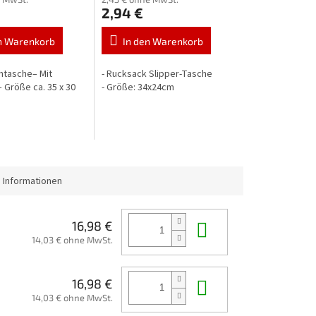
2,94 €
n Warenkorb
In den Warenkorb
htasche– Mit
- Rucksack Slipper-Tasche
 Größe ca. 35 x 30
- Größe: 34x24cm
 Informationen
In den Waren
16,98 €
14,03 € ohne MwSt.
In den Waren
16,98 €
14,03 € ohne MwSt.