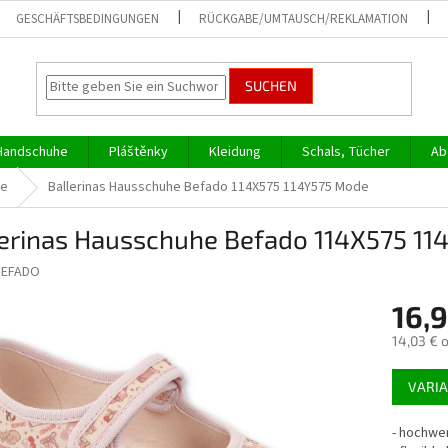
GESCHÄFTSBEDINGUNGEN
RÜCKGABE/UMTAUSCH/REKLAMATION
SUCHEN
Handschuhe
Pláštěnky
Kleidung
Schals, Tücher
Ab
he
Ballerinas Hausschuhe Befado 114X575 114Y575 Mode
lerinas Hausschuhe Befado 114X575 1
BEFADO
16,
14,03 € 
Verkaufs
VARI
-
hochwer