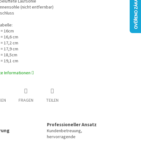
belüftete Laufsohle
Innensohle (nicht entfernbar)
rschluss
abelle:
 = 16cm
 = 16,6 cm
 = 17,2 cm
 = 17,9 cm
 = 18,5cm
 = 19,1 cm
rte Informationen
KEN
FRAGEN
TEILEN
Professioneller Ansatz
erung
Kundenbetreuung,
hervorragende