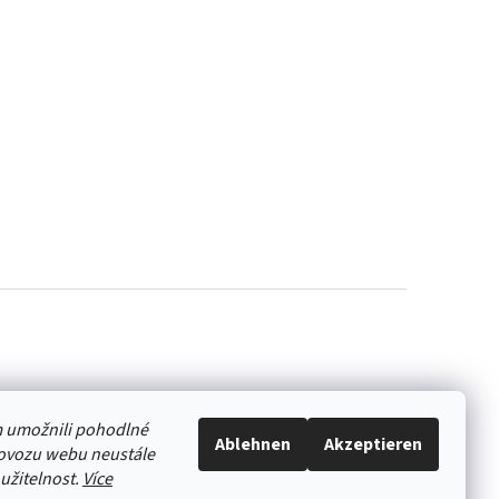
 umožnili pohodlné
Ablehnen
Akzeptieren
rovozu webu neustále
oužitelnost.
Více