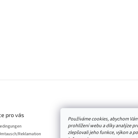
e pro vás
Používáme cookies, abychom Vám
prohlížení webu a díky analýze p
edingungen
zlepšovali jeho funkce, výkon a p
mtausch/Reklamation