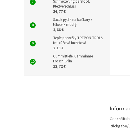
Schmetterling barefoot,
Klettverschluss
26,77 €
Sáček pytlík na bačkory /
tělocvik modrý
1,66 €
Teplé ponožky TREPON TRDLA
tm. růžová fuchsiová
2,13 €
Gummistiefel Camminare
Frosch Grün
12,72 €
F
u
ß
z
e
Informac
i
l
Geschäftsb
e
Rückgabe/U