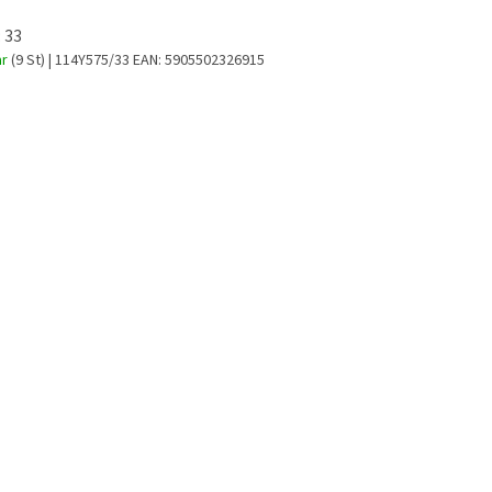
 33
ar
(9 St)
| 114Y575/33
EAN:
5905502326915