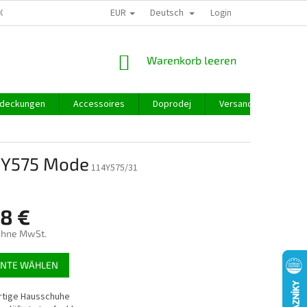
EUR
Deutsch
GROSSHANDEL
Login
WARENKORB
Warenkorb leeren
deckungen
Accessoires
Doprodej
Versand und Zahlung
14Y575 Mode
114Y575/31
98 €
ohne MwSt.
preis:
ANTE WÄHLEN
tige Hausschuhe