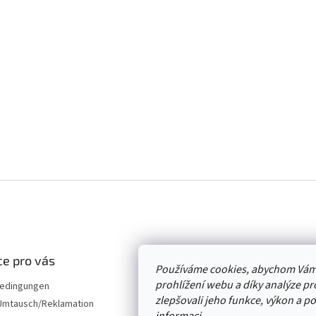
e pro vás
Používáme cookies, abychom Vám
prohlížení webu a díky analýze p
edingungen
zlepšovali jeho funkce, výkon a p
mtausch/Reklamation