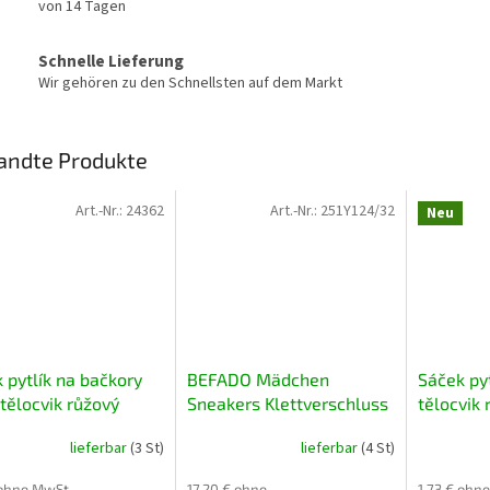
von 14 Tagen
Schnelle Lieferung
Wir gehören zu den Schnellsten auf dem Markt
andte Produkte
Art.-Nr.:
24362
Art.-Nr.:
251Y124/32
Neu
 pytlík na bačkory
BEFADO Mädchen
Sáček pyt
tělocvik růžový
Sneakers Klettverschluss
tělocvik 
Regenbogen Rosa 35
lieferbar
(3 St)
lieferbar
(4 St)
 ohne MwSt.
17,20 € ohne
1,73 € ohn