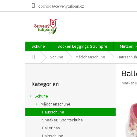
Zum
obchod@cervenytulipan.cz
Inhalt
springen
Schuhe
Socken Leggings Strümpfe
Mützen, 
Startseite
Schuhe
Mädchenschuhe
Hausschu
S
Ball
e
Kategorien
i
Marke:
Kategorien
überspringen
t
e
Schuhe
n
Mädchenschuhe
l
Hausschuhe
e
i
Sneaker, Sportschuhe
s
Ballerinas
t
Halbschuhe