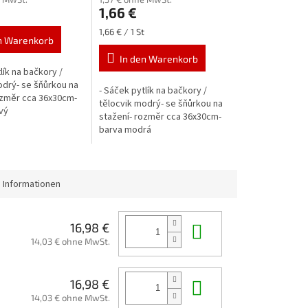
1,66 €
Verkaufspreis:
1,66 € / 1 St
n Warenkorb
In den Warenkorb
lík na bačkory /
odrý- se šňůrkou na
- Sáček pytlík na bačkory /
ozměr cca 36x30cm-
tělocvik modrý- se šňůrkou na
vý
stažení- rozměr cca 36x30cm-
barva modrá
 Informationen
In den Waren
16,98 €
14,03 € ohne MwSt.
In den Waren
16,98 €
14,03 € ohne MwSt.