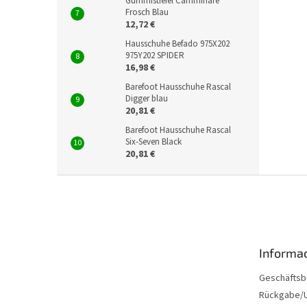
Gummistiefel Camminare
Frosch Blau
12,72 €
Hausschuhe Befado 975X202
975Y202 SPIDER
16,98 €
Barefoot Hausschuhe Rascal
Digger blau
20,81 €
Barefoot Hausschuhe Rascal
Six-Seven Black
20,81 €
F
u
ß
z
e
Informac
i
l
Geschäftsb
e
Rückgabe/U