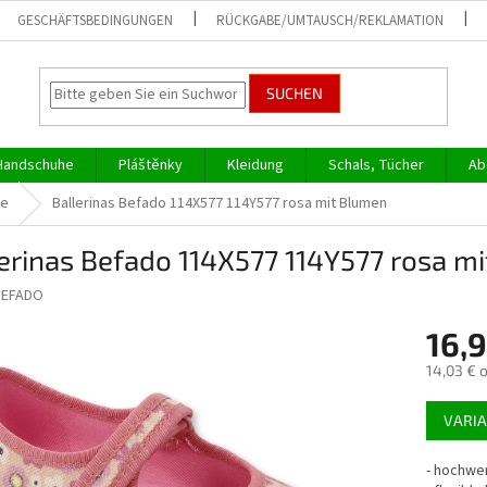
GESCHÄFTSBEDINGUNGEN
RÜCKGABE/UMTAUSCH/REKLAMATION
SUCHEN
Handschuhe
Pláštěnky
Kleidung
Schals, Tücher
Ab
he
Ballerinas Befado 114X577 114Y577 rosa mit Blumen
erinas Befado 114X577 114Y577 rosa m
BEFADO
16,
14,03 € 
Verkaufs
VARI
-
hochwer