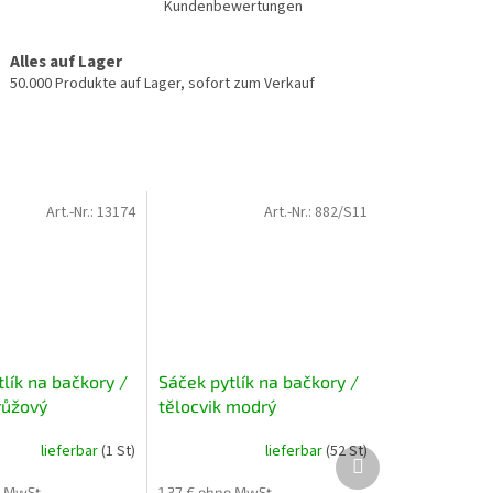
Kundenbewertungen
Alles auf Lager
50.000 Produkte auf Lager, sofort zum Verkauf
Art.-Nr.:
13174
Art.-Nr.:
882/S11
lík na bačkory /
Sáček pytlík na bačkory /
růžový
tělocvik modrý
lieferbar
(1 St)
lieferbar
(52 St)
Nächstes
Produkt
e MwSt.
1,37 € ohne MwSt.