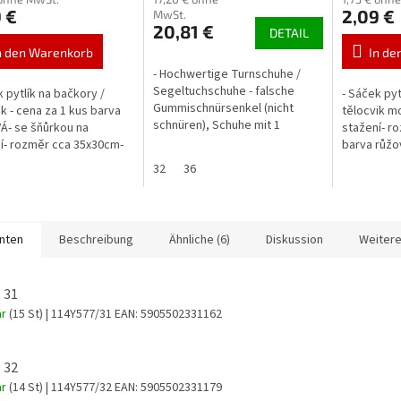
 €
2,09 €
MwSt.
20,81 €
DETAIL
n den Warenkorb
In de
- Hochwertige Turnschuhe /
Segeltuchschuhe - falsche
k pytlík na bačkory /
- Sáček pyt
Gummischnürsenkel (nicht
ik - cena za 1 kus barva
tělocvik m
schnüren), Schuhe mit 1
- se šňůrkou na
stažení- r
Klettverschluss - Die Schuhe
í- rozměr cca 35x30cm-
barva růžo
sind leicht und bequem - Textil
růžová
32
36
mit...
anten
Beschreibung
Ähnliche (6)
Diskussion
Weitere
 31
ar
(15 St)
| 114Y577/31
EAN:
5905502331162
 32
ar
(14 St)
| 114Y577/32
EAN:
5905502331179