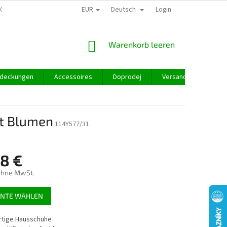
EUR
Deutsch
GROSSHANDEL
Login
WARENKORB
Warenkorb leeren
deckungen
Accessoires
Doprodej
Versand und Zahlung
it Blumen
114Y577/31
98 €
ohne MwSt.
preis:
ANTE WÄHLEN
tige Hausschuhe