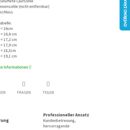
belüftete Laufsohle
Innensohle (nicht entfernbar)
rschluss
abelle:
 = 16cm
 = 16,6 cm
 = 17,2 cm
 = 17,9 cm
 = 18,5cm
 = 19,1 cm
rte Informationen
KEN
FRAGEN
TEILEN
Professioneller Ansatz
erung
Kundenbetreuung,
hervorragende