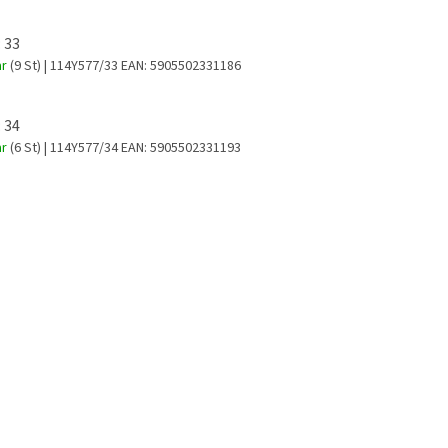
 33
ar
(9 St)
| 114Y577/33
EAN:
5905502331186
 34
ar
(6 St)
| 114Y577/34
EAN:
5905502331193