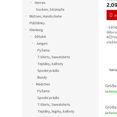
Herren
2,09
Socken, Strümpfe
I
Mützen, Handschuhe
Pláštěnky
- Sáče
Kleidung
tělocv
Dětské
RŮŽOVÁ
stažen
Jungen
barva 
Pyžama
T-Shirts, Sweatshirts
Tepláky, kalhoty
Vari
Spodní prádlo
Bundy
Mädchen
Größe:
Pyžama
lieferb
Spodní prádlo
T-Shirts, Sweatshirts
Größe:
Tepláky, legíny, kalhoty
lieferb