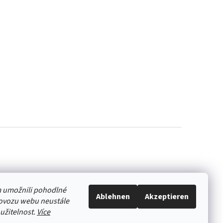
 umožnili pohodlné
Ablehnen
Akzeptieren
rovozu webu neustále
oužitelnost.
Více