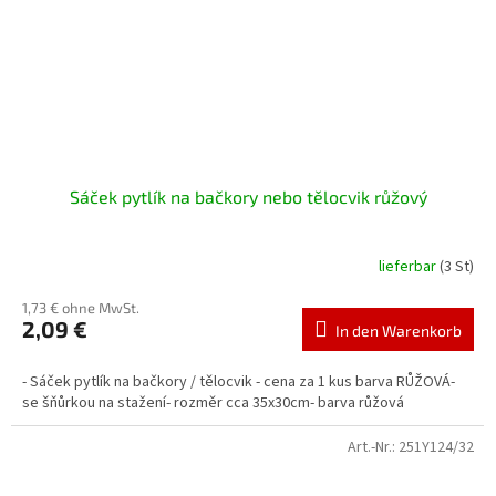
Sáček pytlík na bačkory nebo tělocvik růžový
lieferbar
(3 St)
1,73 € ohne MwSt.
2,09 €
In den Warenkorb
- Sáček pytlík na bačkory / tělocvik - cena za 1 kus barva RŮŽOVÁ-
se šňůrkou na stažení- rozměr cca 35x30cm- barva růžová
Art.-Nr.:
251Y124/32