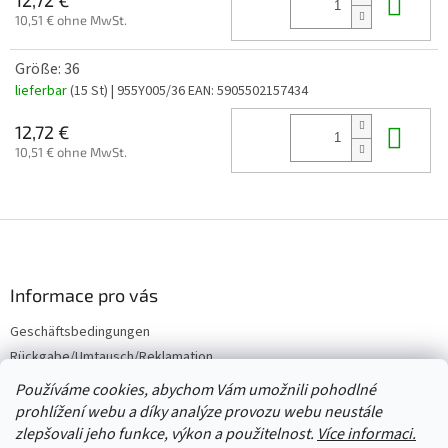
In 
10,51 € ohne MwSt.
Größe: 36
lieferbar
(15 St)
| 955Y005/36
EAN:
5905502157434
In 
12,72 €
10,51 € ohne MwSt.
F
u
ß
z
Informace pro vás
e
Geschäftsbedingungen
i
Rückgabe/Umtausch/Reklamation
l
e
Großhandel
Používáme cookies, abychom Vám umožnili pohodlné
prohlížení webu a díky analýze provozu webu neustále
zlepšovali jeho funkce, výkon a použitelnost.
Více informaci.