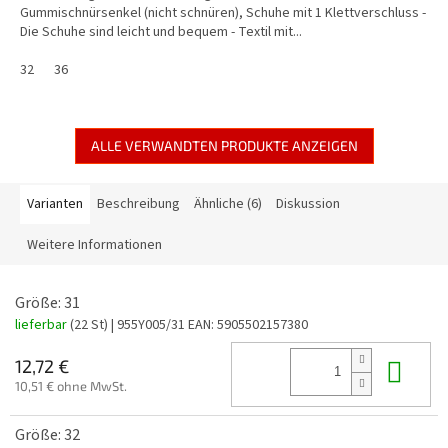
Gummischnürsenkel (nicht schnüren), Schuhe mit 1 Klettverschluss -
Die Schuhe sind leicht und bequem - Textil mit...
32
36
ALLE VERWANDTEN PRODUKTE ANZEIGEN
Varianten
Beschreibung
Ähnliche (6)
Diskussion
Weitere Informationen
Größe: 31
lieferbar
(22 St)
| 955Y005/31
EAN:
5905502157380
In 
12,72 €
10,51 € ohne MwSt.
Größe: 32