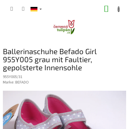
Zum
WARE
Inhalt
springen
Ballerinaschuhe Befado Girl
955Y005 grau mit Faultier,
gepolsterte Innensohle
955Y005/31
Marke:
BEFADO