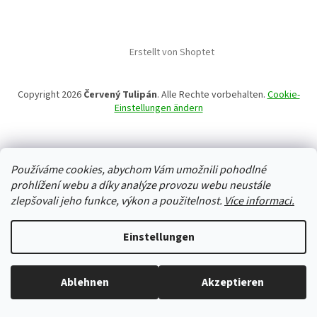
Erstellt von Shoptet
Copyright 2026
Červený Tulipán
. Alle Rechte vorbehalten.
Cookie-
Einstellungen ändern
Používáme cookies, abychom Vám umožnili pohodlné
prohlížení webu a díky analýze provozu webu neustále
zlepšovali jeho funkce, výkon a použitelnost.
Více informaci.
Einstellungen
Ablehnen
Akzeptieren
Alles ist auf Lager, wir versenden jeden Werktag.