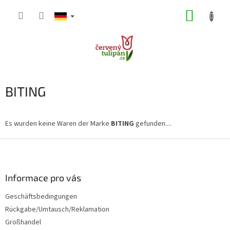
Zum
WARE
Inhalt
springen
BITING
Es wurden keine Waren der Marke
BITING
gefunden....
F
u
ß
z
Informace pro vás
e
Geschäftsbedingungen
i
Rückgabe/Umtausch/Reklamation
l
e
Großhandel