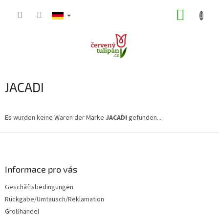
Zum
WARE
Inhalt
springen
JACADI
Es wurden keine Waren der Marke
JACADI
gefunden....
F
u
ß
z
Informace pro vás
e
Geschäftsbedingungen
i
Rückgabe/Umtausch/Reklamation
l
e
Großhandel