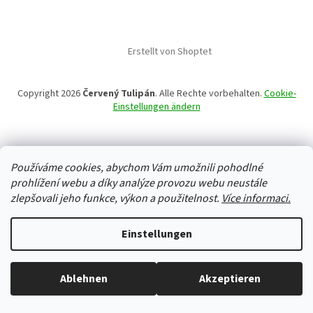
Erstellt von Shoptet
Copyright 2026
Červený Tulipán
. Alle Rechte vorbehalten.
Cookie-
Einstellungen ändern
Používáme cookies, abychom Vám umožnili pohodlné
prohlížení webu a díky analýze provozu webu neustále
zlepšovali jeho funkce, výkon a použitelnost.
Více informaci.
Einstellungen
Ablehnen
Akzeptieren
Alles ist auf Lager, wir versenden jeden Werktag.