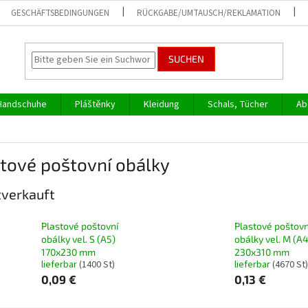
GESCHÄFTSBEDINGUNGEN
RÜCKGABE/UMTAUSCH/REKLAMATION
SUCHEN
Handschuhe
Pláštěnky
Kleidung
Schals, Tücher
Ab
tové poštovní obálky
verkauft
Plastové poštovní
Plastové poštovn
obálky vel. S (A5)
obálky vel. M (A4
170x230 mm
230x310 mm
lieferbar
(1400 St)
lieferbar
(4670 St)
0,09 €
0,13 €