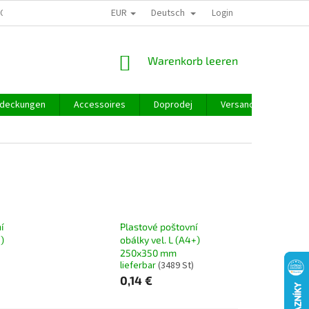
EUR
Deutsch
GROSSHANDEL
Login
WARENKORB
Warenkorb leeren
deckungen
Accessoires
Doprodej
Versand und Zahlung
í
Plastové poštovní
)
obálky vel. L (A4+)
250x350 mm
lieferbar
(3489 St)
0,14 €