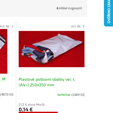
6
Artikel insgesamt
Art.-Nr.:
2
Art.-Nr.:
3
. M
Plastové poštovní obálky vel. L
(A4+) 250x350 mm
r
(4670 St)
lieferbar
(3489 St)
0,12 € ohne MwSt.
0,14 €