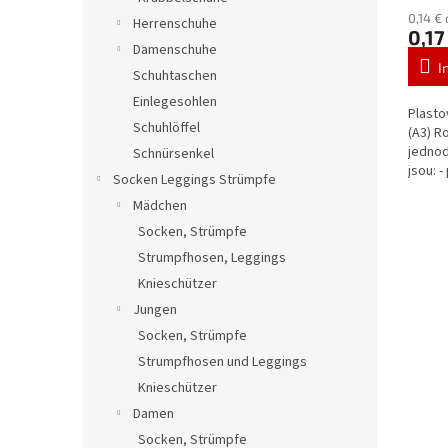
0,14 €
Herrenschuhe
0,17
Damenschuhe
I
Schuhtaschen
Einlegesohlen
Plasto
Schuhlöffel
(A3) R
jednod
Schnürsenkel
jsou: -
Socken Leggings Strümpfe
60...
Mädchen
Socken, Strümpfe
Strumpfhosen, Leggings
Knieschützer
Jungen
Socken, Strümpfe
Strumpfhosen und Leggings
Knieschützer
Damen
Socken, Strümpfe