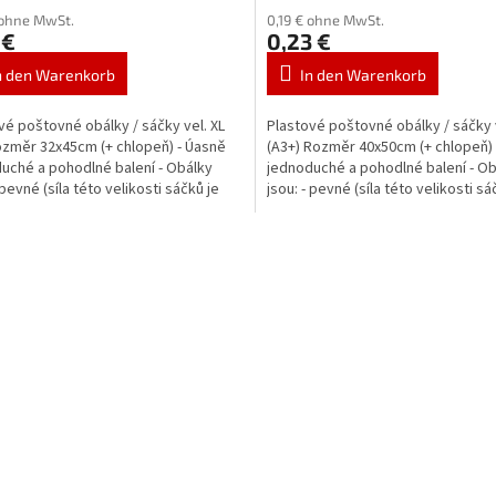
 ohne MwSt.
0,19 € ohne MwSt.
 €
0,23 €
n den Warenkorb
In den Warenkorb
vé poštovné obálky / sáčky vel. XL
Plastové poštovné obálky / sáčky 
ozměr 32x45cm (+ chlopeň) - Úasně
(A3+) Rozměr 40x50cm (+ chlopeň)
uché a pohodlné balení - Obálky
jednoduché a pohodlné balení - Ob
 pevné (síla této velikosti sáčků je
jsou: - pevné (síla této velikosti sá
70...
S
t
e
u
e
r
e
l
e
m
e
n
t