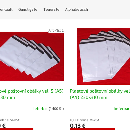
erkauft
Günstigste
Teuerste
Alphabetisch
Art.-Nr.:
1
ové poštovní obálky vel. S (A5)
Plastové poštovní obálky vel
230 mm
(A4) 230x310 mm
lieferbar
(1400 St)
lieferba
 ohne MwSt.
0,11 € ohne MwSt.
 €
0,13 €