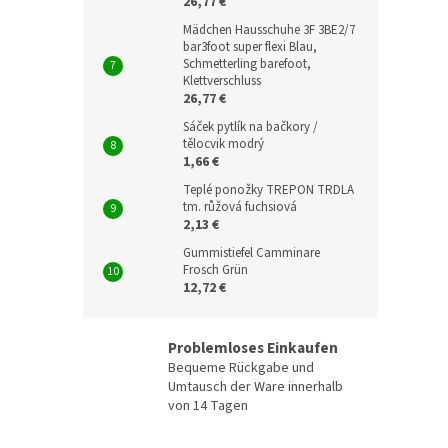
26,77 €
Mädchen Hausschuhe 3F 3BE2/7
bar3foot super flexi Blau,
Schmetterling barefoot,
Klettverschluss
26,77 €
Sáček pytlík na bačkory /
tělocvik modrý
1,66 €
Teplé ponožky TREPON TRDLA
tm. růžová fuchsiová
2,13 €
Gummistiefel Camminare
Frosch Grün
12,72 €
Problemloses Einkaufen
Bequeme Rückgabe und
Umtausch der Ware innerhalb
von 14 Tagen