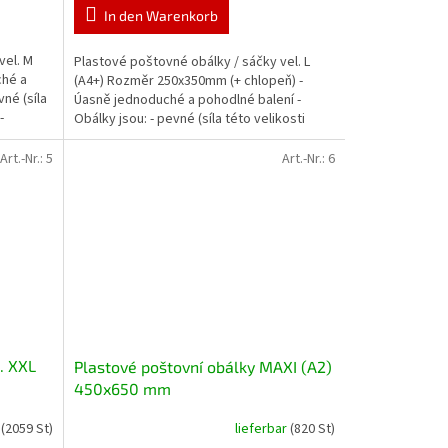
In den Warenkorb
vel. M
Plastové poštovné obálky / sáčky vel. L
ché a
(A4+) Rozměr 250x350mm (+ chlopeň) -
vné (síla
Úasně jednoduché a pohodlné balení -
-
Obálky jsou: - pevné (síla této velikosti
sáčků je 60...
Art.-Nr.:
5
Art.-Nr.:
6
. XXL
Plastové poštovní obálky MAXI (A2)
450x650 mm
r
(2059 St)
lieferbar
(820 St)