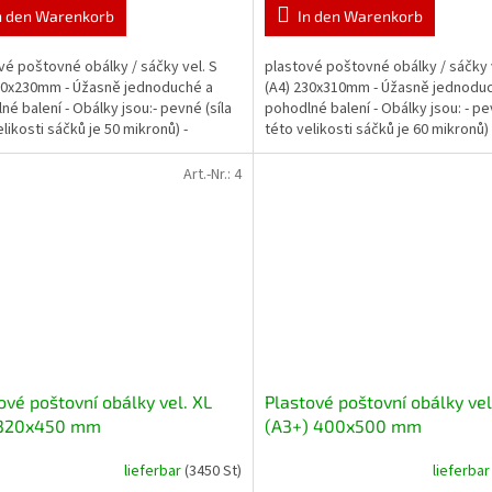
n den Warenkorb
In den Warenkorb
vé poštovné obálky / sáčky vel. S
plastové poštovné obálky / sáčky 
70x230mm - Úžasně jednoduché a
(A4) 230x310mm - Úžasně jednodu
né balení - Obálky jsou:- pevné (síla
pohodlné balení - Obálky jsou: - pe
likosti sáčků je 50 mikronů) -
této velikosti sáčků je 60 mikronů) 
ící-...
samolepící-...
Art.-Nr.:
4
ové poštovní obálky vel. XL
Plastové poštovní obálky vel
 320x450 mm
(A3+) 400x500 mm
lieferbar
(3450 St)
lieferba