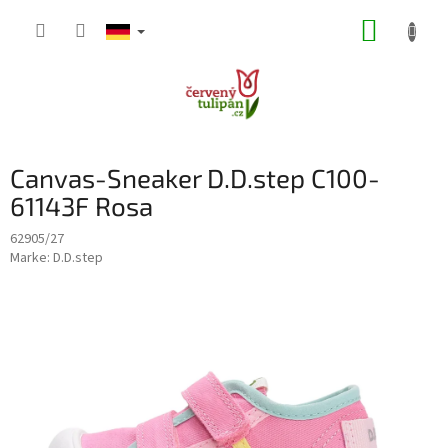
Zum
WARE
Inhalt
springen
Canvas-Sneaker D.D.step C100-
61143F Rosa
62905/27
Marke:
D.D.step