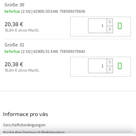
Größe: 30
lieferbar
(2 St)
| 62905/30
EAN:
758589375636
In 
20,38 €
16,84 € ohne MwSt.
Größe: 31
lieferbar
(2 St)
| 62905/31
EAN:
758589375643
In 
20,38 €
16,84 € ohne MwSt.
F
u
ß
z
Informace pro vás
e
Geschäftsbedingungen
i
Rückgabe/Umtausch/Reklamation
l