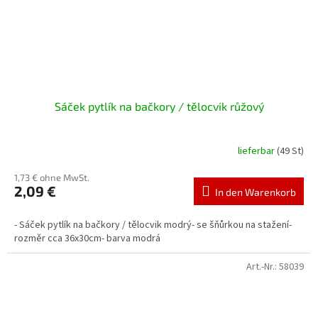
Sáček pytlík na bačkory / tělocvik růžový
lieferbar
(49 St)
1,73 € ohne MwSt.
2,09 €
In den Warenkorb
- Sáček pytlík na bačkory / tělocvik modrý- se šňůrkou na stažení-
rozměr cca 36x30cm- barva modrá
Art.-Nr.:
58039