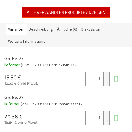
ALLE VERWANDTEN PRODUKTE ANZEIGEN
Varianten
Beschreibung
Ähnliche (6)
Diskussion
Weitere Informationen
Größe: 27
lieferbar
(1 St)
| 62905/27
EAN:
758589375605
In 
19,96 €
16,50 € ohne MwSt.
Größe: 28
lieferbar
(2 St)
| 62905/28
EAN:
758589375612
In 
20,38 €
16,84 € ohne MwSt.