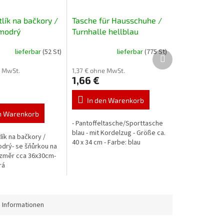
lík na bačkory /
Tasche für Hausschuhe /
 modrý
Turnhalle hellblau
lieferbar
(52 St)
lieferbar
(775 St)
Nächstes
Produkt
e MwSt.
1,37 € ohne MwSt.
1,66 €
eis:
In den Warenkorb
n Warenkorb
- Pantoffeltasche/Sporttasche
blau - mit Kordelzug - Größe ca.
lík na bačkory /
40 x 34 cm - Farbe: blau
odrý- se šňůrkou na
ozměr cca 36x30cm-
rá
 Informationen