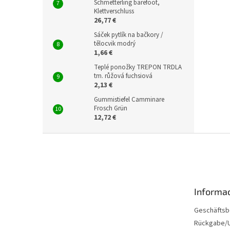
Schmetterling barefoot,
Klettverschluss
26,77 €
Sáček pytlík na bačkory /
tělocvik modrý
1,66 €
Teplé ponožky TREPON TRDLA
tm. růžová fuchsiová
2,13 €
Gummistiefel Camminare
Frosch Grün
12,72 €
F
u
ß
z
e
Informac
i
l
Geschäftsb
e
Rückgabe/U