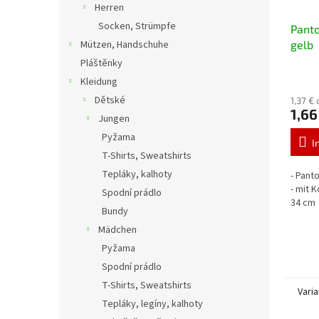
Herren
Socken, Strümpfe
Panto
Mützen, Handschuhe
gelb
Pláštěnky
Kleidung
Dětské
1,37 €
1,66
Jungen
Pyžama
I
T-Shirts, Sweatshirts
Tepláky, kalhoty
- Pant
- mit 
Spodní prádlo
34 cm
Bundy
Mädchen
Pyžama
Spodní prádlo
T-Shirts, Sweatshirts
Vari
Tepláky, legíny, kalhoty