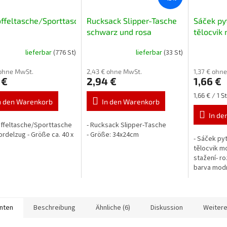
ffeltasche/Sporttasche
Rucksack Slipper-Tasche
Sáček pyt
schwarz und rosa
tělocvik
lieferbar
(776 St)
lieferbar
(33 St)
 ohne MwSt.
2,43 € ohne MwSt.
1,37 € ohn
 €
2,94 €
1,66 €
Verkaufspr
1,66 € / 1 St
n den Warenkorb
In den Warenkorb
In de
offeltasche/Sporttasche
- Rucksack Slipper-Tasche
Kordelzug - Größe ca. 40 x
- Größe: 34x24cm
- Sáček pyt
tělocvik m
stažení- r
barva mod
anten
Beschreibung
Ähnliche (6)
Diskussion
Weitere