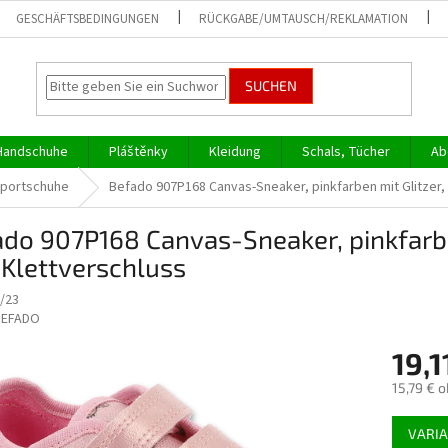
GESCHÄFTSBEDINGUNGEN
RÜCKGABE/UMTAUSCH/REKLAMATION
SUCHEN
Handschuhe
Pláštěnky
Kleidung
Schals, Tücher
Ab
Sportschuhe
Befado 907P168 Canvas-Sneaker, pinkfarben mit Glitzer
do 907P168 Canvas-Sneaker, pinkfarb
Klettverschluss
/23
BEFADO
19,1
15,79 € 
Verkaufs
VARI