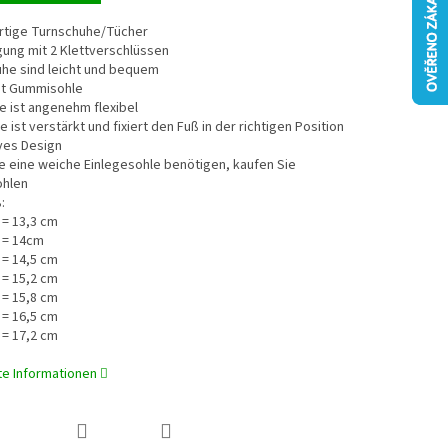
rtige Turnschuhe/Tücher
gung mit 2 Klettverschlüssen
uhe sind leicht und bequem
mit Gummisohle
le ist angenehm flexibel
e ist verstärkt und fixiert den Fuß in der richtigen Position
ives Design
e eine weiche Einlegesohle benötigen, kaufen Sie
ohlen
:
 = 13,3 cm
 = 14cm
 = 14,5 cm
 = 15,2 cm
 = 15,8 cm
 = 16,5 cm
 = 17,2 cm
rte Informationen