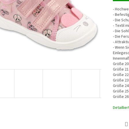
- Hochwe
- Befesti
- Die Sch
- Textil 
- Die Soh
- Die Fers
- Attrakt
- Wenn Si
Einleges
Innenmaß
Größe 20
Größe 21
Größe 22
Größe 23
Größe 24
Größe 25
Größe 26
Detaillie