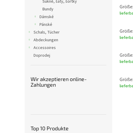
Sukně, šaty, šortky
Größe:
Bundy
lieferb
Dámské
Pánské
Größe:
Schals, Tücher
lieferb
Abdeckungen
Accessoires
Größe:
Doprodej
lieferb
Wir akzeptieren online-
Größe:
Zahlungen
lieferb
Top 10 Produkte