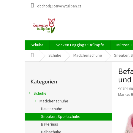
Zum
obchod@cervenytulipan.cz
Inhalt
springen
Schuhe
Socken Leggings Strümpfe
Mützen, 
Startseite
Schuhe
Mädchenschuhe
Sneaker, 
S
Befa
e
Kategorien
i
und 
Kategorien
überspringen
t
907P168
e
Schuhe
Marke:
n
Mädchenschuhe
l
Hausschuhe
e
i
Sneaker, Sportschuhe
s
Ballerinas
t
Halbschuhe