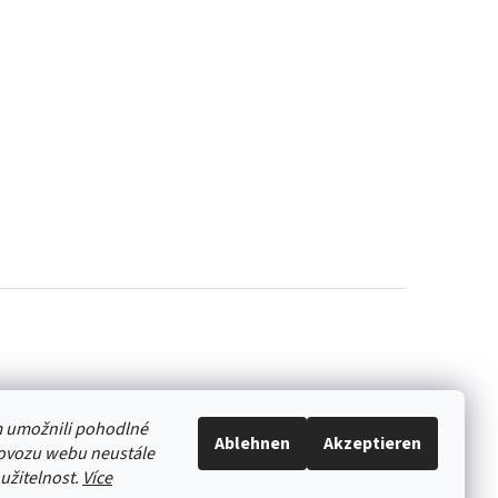
 umožnili pohodlné
Ablehnen
Akzeptieren
rovozu webu neustále
oužitelnost.
Více