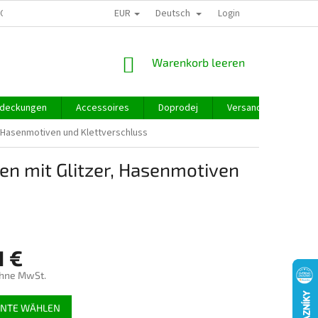
EUR
Deutsch
GROSSHANDEL
Login
WARENKORB
Warenkorb leeren
deckungen
Accessoires
Doprodej
Versand und Zahlung
, Hasenmotiven und Klettverschluss
en mit Glitzer, Hasenmotiven
1 €
ohne MwSt.
preis:
ANTE WÄHLEN