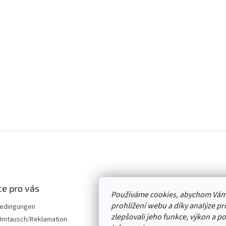
e pro vás
Používáme cookies, abychom Vám
prohlížení webu a díky analýze p
edingungen
zlepšovali jeho funkce, výkon a p
mtausch/Reklamation