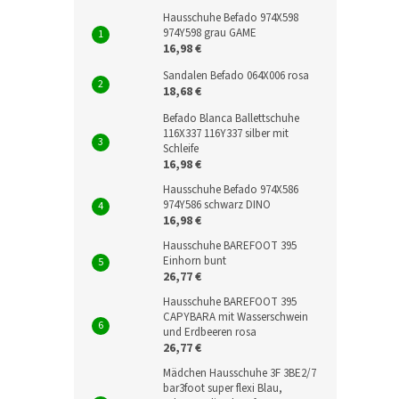
Hausschuhe Befado 974X598
974Y598 grau GAME
16,98 €
Sandalen Befado 064X006 rosa
18,68 €
Befado Blanca Ballettschuhe
116X337 116Y337 silber mit
Schleife
16,98 €
Hausschuhe Befado 974X586
974Y586 schwarz DINO
16,98 €
Hausschuhe BAREFOOT 395
Einhorn bunt
26,77 €
Hausschuhe BAREFOOT 395
CAPYBARA mit Wasserschwein
und Erdbeeren rosa
26,77 €
Mädchen Hausschuhe 3F 3BE2/7
bar3foot super flexi Blau,