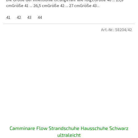
Die Größe der Innensohle ist ungefähr wie folgt:Größe 40 ... 25,8
cmGröße 41 ... 26,5 cmGröße 42 ... 27 cmGröße 43...
41
42
43
44
Art.-Nr.:
58204/42
Camminare Flow Strandschuhe Hausschuhe Schwarz
ultraleicht