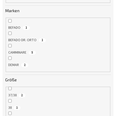
u
n
Marken
g
BEFADO
1
BEFADO DR. ORTO
1
CAMMINARE
5
DEMAR
2
Größe
37/38
2
38
1