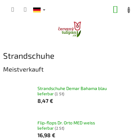
Zum
WARE
Inhalt
springen
Strandschuhe
Meistverkauft
Strandschuhe Demar Bahama blau
lieferbar
(1 St)
8,47 €
Flip-flops Dr. Orto MED weiss
lieferbar
(2 St)
16,98 €