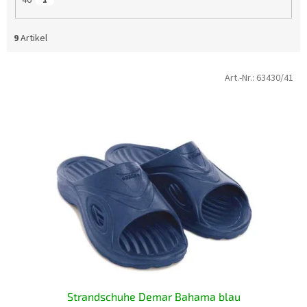
46
1
9
Artikel
L
Art.-Nr.:
63430/41
i
s
t
e
d
e
r
P
r
o
d
u
k
t
Strandschuhe Demar Bahama blau
e