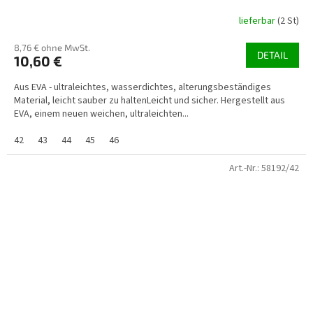
lieferbar
(2 St)
8,76 € ohne MwSt.
DETAIL
10,60 €
Aus EVA - ultraleichtes, wasserdichtes, alterungsbeständiges
Material, leicht sauber zu haltenLeicht und sicher. Hergestellt aus
EVA, einem neuen weichen, ultraleichten...
42
43
44
45
46
Art.-Nr.:
58192/42