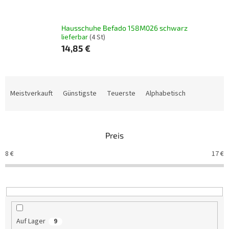
Hausschuhe Befado 158M026 schwarz
lieferbar
(4 St)
14,85 €
P
r
Meistverkauft
Günstigste
Teuerste
Alphabetisch
o
d
u
Preis
k
t
8
€
17
€
s
o
r
t
i
e
Auf Lager
9
r