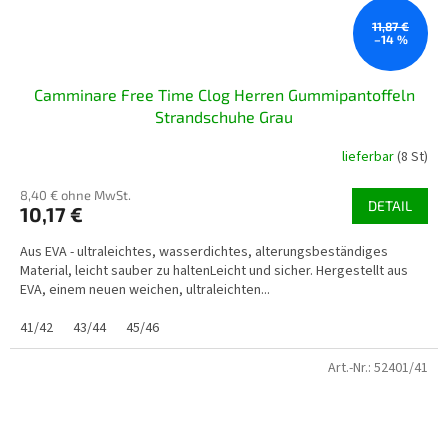
11,87 €
–14 %
Camminare Free Time Clog Herren Gummipantoffeln
Strandschuhe Grau
lieferbar
(8 St)
8,40 € ohne MwSt.
DETAIL
10,17 €
Aus EVA - ultraleichtes, wasserdichtes, alterungsbeständiges
Material, leicht sauber zu haltenLeicht und sicher. Hergestellt aus
EVA, einem neuen weichen, ultraleichten...
41/42
43/44
45/46
Art.-Nr.:
52401/41