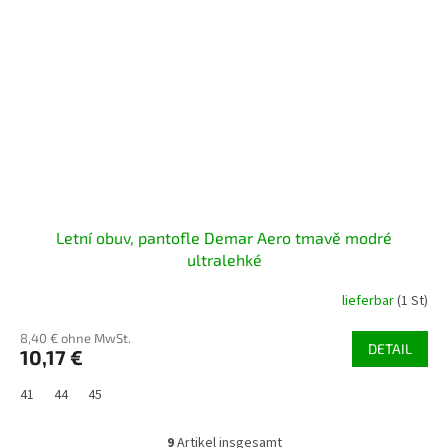
Letní obuv, pantofle Demar Aero tmavě modré
ultralehké
lieferbar
(1 St)
8,40 € ohne MwSt.
DETAIL
10,17 €
41
44
45
9
Artikel insgesamt