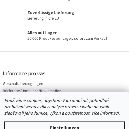
S
t
e
Zuverlässige Lieferung
u
Lieferung in die EU
e
r
Alles auf Lager
e
50.000 Produkte auf Lager, sofort zum Verkauf
l
e
m
F
e
u
n
ß
t
e
z
Informace pro vás
d
e
e
Geschäftsbedingungen
i
r
Rückgabe/Umtausch/Reklamation
l
L
e
Großhandel
i
Používáme cookies, abychom Vám umožnili pohodlné
s
prohlížení webu a díky analýze provozu webu neustále
t
zlepšovali jeho funkce, výkon a použitelnost.
Více informaci.
e
Erstellt von Shoptet
Einstellungen