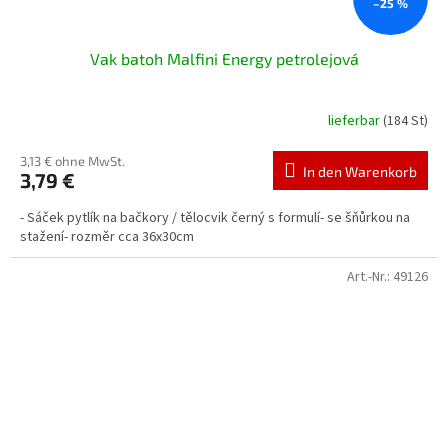
–25 %
Vak batoh Malfini Energy petrolejová
lieferbar
(184 St)
3,13 € ohne MwSt.
In den Warenkorb
3,79 €
- Sáček pytlík na bačkory / tělocvik černý s formulí- se šňůrkou na
stažení- rozměr cca 36x30cm
Art.-Nr.:
49126