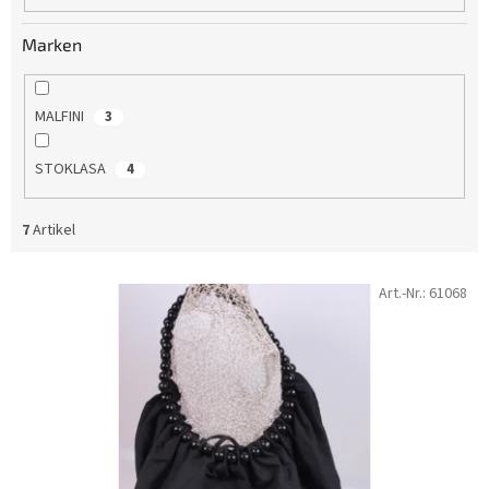
u
n
Marken
g
MALFINI
3
STOKLASA
4
7
Artikel
L
Art.-Nr.:
61068
i
s
t
e
d
e
r
P