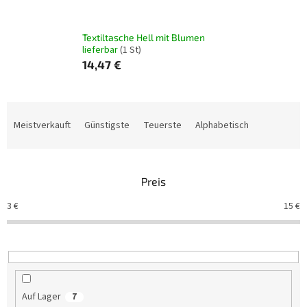
Textiltasche Hell mit Blumen
lieferbar
(1 St)
14,47 €
P
r
Meistverkauft
Günstigste
Teuerste
Alphabetisch
o
d
u
Preis
k
t
3
€
15
€
s
o
r
t
i
e
Auf Lager
7
r