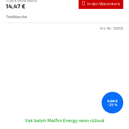
11,96 € ohne MwSt.
In den Warenkorb
14,47 €
Textiltasche
Art.-Nr.:
58858
5,06 €
–25 %
Vak batoh Malfini Energy neon růžová