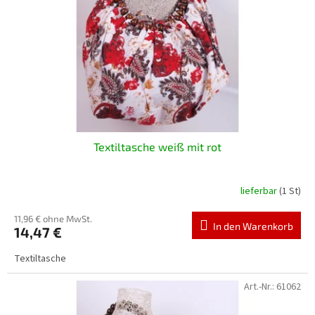
Textiltasche weiß mit rot
lieferbar
(1 St)
11,96 € ohne MwSt.
In den Warenkorb
14,47 €
Textiltasche
Art.-Nr.:
61062