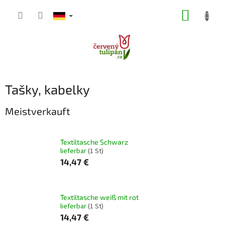
Zum
WARE
Inhalt
springen
Tašky, kabelky
Meistverkauft
Textiltasche Schwarz
lieferbar
(1 St)
14,47 €
Textiltasche weiß mit rot
lieferbar
(1 St)
14,47 €