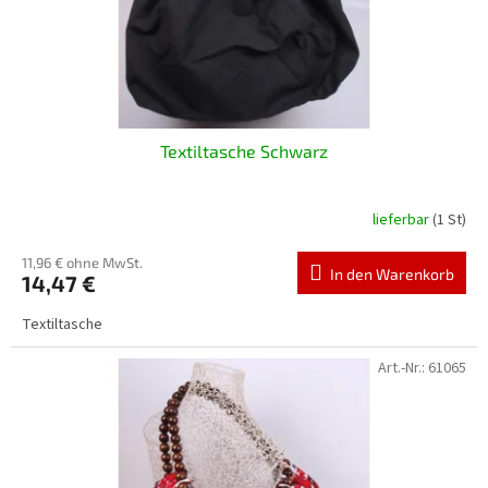
r
o
d
u
k
t
Textiltasche Schwarz
e
lieferbar
(1 St)
11,96 € ohne MwSt.
In den Warenkorb
14,47 €
Textiltasche
Art.-Nr.:
61065