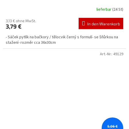
lieferbar
(24 St)
3,13 € ohne MwSt.
In den Warenkorb
3,79 €
- Sáček pytlík na bačkory / tělocvik černý s formulí- se šňůrkou na
stažení- rozměr cca 36x30cm
Art.-Nr.:
49129
5,06 €