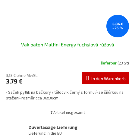
5,06 €
–25 %
Vak batoh Malfini Energy fuchsiová růžová
lieferbar
(23 St)
3,13 € ohne MwSt.
In den Warenkorb
3,79 €
- Sáček pytlík na bačkory / tělocvik černý s formulí- se šňůrkou na
stažení- rozměr cca 36x30cm
7
Artikel insgesamt
S
t
e
Zuverlässige Lieferung
u
Lieferung in die EU