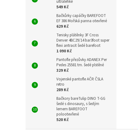
ultralehké
549 Kč
Bačkůrky capáčky BAREFOOT
EF 386 Mořská panna otevřené
629 Kč
Tenisky plátěnky 3F Cross
Denver 4BC29/14 bar3foot super
flexi antracit šedé barefoot
1 090 Kč
Pantofle přezůvky ADANEX Per
Pedes 25581 tm. šedé plstěné
329 Kč
Vojenské pantofle AČR ČSLA
retro
289 Kč
Bačkory bareTulip DINO T-GG
šedé s dinosaury, s šedým
lemem BAREFOOT
polootevřené
520 Kč
Z