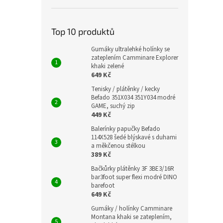
Top 10 produktů
Gumáky ultralehké holínky se
zateplením Camminare Explorer
khaki zelené
649 Kč
Tenisky / plátěnky / kecky
Befado 351X034 351Y034 modré
GAME, suchý zip
449 Kč
Balerínky papučky Befado
114X528 šedé blýskavé s duhami
a měkčenou stélkou
389 Kč
Bačkůrky plátěnky 3F 3BE3/16R
bar3foot super flexi modré DINO
barefoot
649 Kč
Gumáky / holínky Camminare
Montana khaki se zateplením,