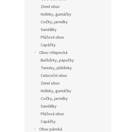
n
Zimní obuv
e
Holínky, gumáčky
l
Cvičky, jarmilky
Sandálky
Plážová obuv
Capáčky
Obuv chlapecká
Bačkůrky, papučky
Tenisky, plátěnky
Celoroční obuv
Zimní obuv
Holínky, gumáčky
Cvičky, jarmilky
Sandálky
Plážová obuv
Capáčky
Obuv pánská