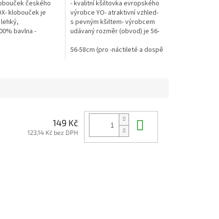
 klobouček českého
- kvalitní kšiltovka evropského
X- klobouček je
výrobce YO- atraktivní vzhled-
 lehký,
s pevným kšiltem- výrobcem
00% bavlna -
udávaný rozměr (obvod) je 56-
motiv DINO - klobouk
58cm(obvod lze mírně
pod krčkem, pokud
regulovat pomocí pásku vzadu)
56-58cm (pro -náctileté a dospělé, RDX vel.7)
...
Do košíku
149 Kč
123,14 Kč bez DPH