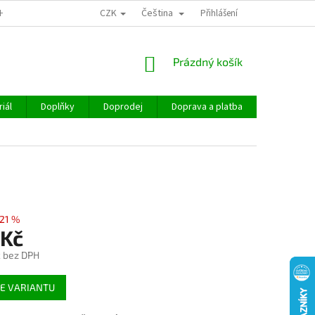
CZK
Čeština
CHOD
Přihlášení
NÁKUPNÍ
Prázdný košík
KOŠÍK
iál
Doplňky
Doprodej
Doprava a platba
Hodnocen
21 %
 Kč
č bez DPH
E VARIANTU