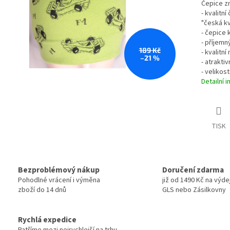
Čepice zn
- kvalitn
"česká kv
- čepice 
- příjemn
189 Kč
- kvalitní
–21 %
- atrakti
- velikost
Detailní 
TISK
Bezproblémový nákup
Doručení zdarma
Pohodlné vrácení i výměna
již od 1490 Kč na výde
zboží do 14 dnů
GLS nebo Zásilkovny
Rychlá expedice
Patříme mezi nejrychlejší na trhu