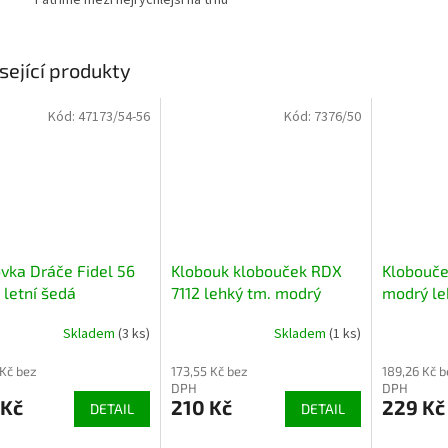
sející produkty
Kód:
47173/54-56
Kód:
7376/50
ovka Dráče Fidel 56
Klobouk klobouček RDX
Klobouč
 letní šedá
7112 lehký tm. modrý
modrý leh
dinosau
Skladem
(3 ks)
Skladem
(1 ks)
 Kč bez
173,55 Kč bez
189,26 Kč b
DPH
DPH
 Kč
210 Kč
229 Kč
DETAIL
DETAIL