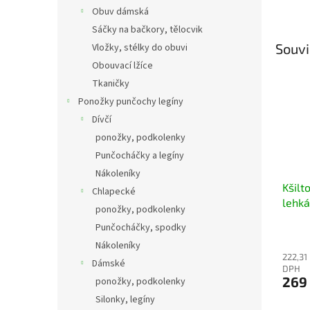
Obuv dámská
Sáčky na bačkory, tělocvik
Souvi
Vložky, stélky do obuvi
Obouvací lžíce
Tkaničky
Ponožky punčochy legíny
Dívčí
ponožky, podkolenky
Punčocháčky a legíny
Nákoleníky
Kšilt
Chlapecké
lehká
ponožky, podkolenky
Punčocháčky, spodky
Nákoleníky
222,31
Dámské
DPH
269
ponožky, podkolenky
Silonky, legíny