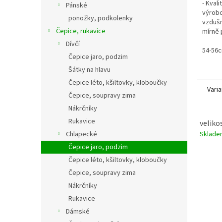
- Kval
Pánské
výrobc
ponožky, podkolenky
vzdušn
Čepice, rukavice
mírně p
100% b
Dívčí
slunci,
54-56cm
Čepice jaro, podzim
Šátky na hlavu
Čepice léto, kšiltovky, kloboučky
Varia
Čepice, soupravy zima
Nákrčníky
Rukavice
veliko
Sklad
Chlapecké
Čepice jaro, podzim
Čepice léto, kšiltovky, kloboučky
Čepice, soupravy zima
Nákrčníky
Rukavice
Dámské