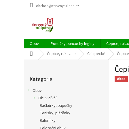
Přejít
obchod@cervenytulipan.cz
na
obsah
Obuv
Ponožky punčochy legíny
Čepice, ruka
Domů
Čepice, rukavice
Chlapecké
Čepice
P
Čep
o
Přeskočit
s
Kategorie
kategorie
Akce
t
r
Obuv
a
Obuv dívčí
n
Bačkůrky, papučky
n
í
Tenisky, plátěnky
p
Balerínky
a
Celoroční obuv