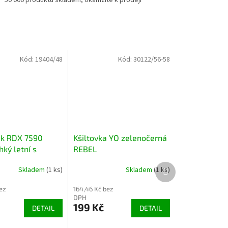
Kód:
19404/48
Kód:
30122/56-58
ek RDX 7590
Kšiltovka YO zelenočerná
ký letní s
REBEL
rem
Další
Skladem
(1 ks)
Skladem
(1 ks)
produkt
ez
164,46 Kč bez
DPH
199 Kč
DETAIL
DETAIL