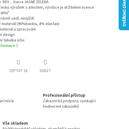
. RDX ... barva JASNĚ ZELENÁ
í český výrobek s atestem, výrobce je držitelem licence
alita"
krásně sedí, nesjíždí.
ý materiál (96%bavlna, 4% elastan)
 materiál a zpracování
vní design
ní tabulka níže:
informace
ZEPTAT SE
SDÍLET
Profesionální přístup
jní místa
Zákaznická podpora, vynikající
hodnocení zákazníků
Vše skladem
50 000 produktů skladem, okamžitě k prodeji