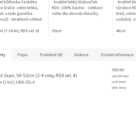
itní kšiltovka českého
- kvalitní lehký klobouček
- kvalitní
e Dráče- velmi lehká,
RDX- 100% bavlna - velikost
výrobce RD
á- vzadu gumička -
volte dle obvodu hlavičky
letní, velmi
ruží - atraktivní vzhled-
vzdušný- 1
avlna- ochrana proti
atraktivní 
 UV záření
 (7-14 let, RDX vel. 6)
50cm
je vázací 
48cm
však vázání
nty
Popis
Podobné (6)
Diskuze
Ostatní informace
189 Kč
st čepic: 50-52cm (2-4 roky, RDX vel. 4)
em
(1 ks)
| 1458-ZEL-4