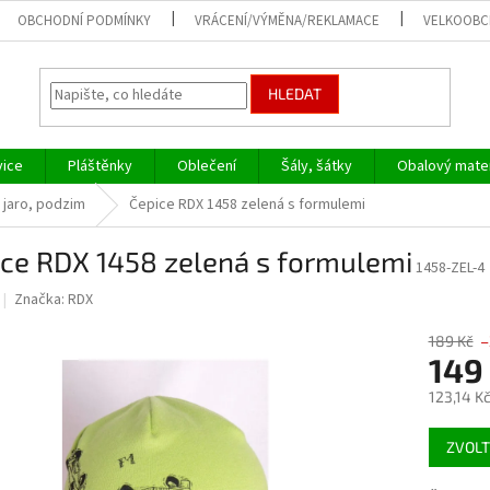
OBCHODNÍ PODMÍNKY
VRÁCENÍ/VÝMĚNA/REKLAMACE
VELKOOB
HLEDAT
vice
Pláštěnky
Oblečení
Šály, šátky
Obalový mater
 jaro, podzim
Čepice RDX 1458 zelená s formulemi
ice RDX 1458 zelená s formulemi
1458-ZEL-4
Značka:
RDX
189 Kč
–
149
123,14 K
Měrná
ZVOLT
cena: