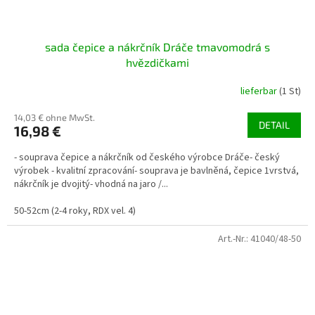
sada čepice a nákrčník Dráče tmavomodrá s
hvězdičkami
lieferbar
(1 St)
14,03 € ohne MwSt.
DETAIL
16,98 €
- souprava čepice a nákrčník od českého výrobce Dráče- český
výrobek - kvalitní zpracování- souprava je bavlněná, čepice 1vrstvá,
nákrčník je dvojitý- vhodná na jaro /...
50-52cm (2-4 roky, RDX vel. 4)
Art.-Nr.:
41040/48-50