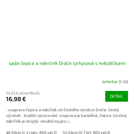
sada čepice a nákrčník Dráče tyrkysová s hvězdičkami
lieferbar
(1 St)
14,03 € ohne MwSt.
DETAIL
16,98 €
- souprava čepice a nákrčník od českého výrobce Dráče- český
výrobek - kvalitní zpracování- souprava je bavlněná, čepice 1vrstvá,
nákrčník je dvojitý- vhodná na jaro /...
48-50cm (1-2 roky, RDX vel.3)
52-54cm (5-7 let, RDX vel.5)