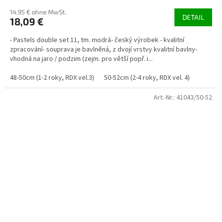
14,95 € ohne MwSt.
DETAIL
18,09 €
- Pastels double set 11, tm. modrá- český výrobek - kvalitní
zpracování- souprava je bavlněná, z dvojí vrstvy kvalitní bavlny-
vhodná na jaro / podzim (zejm. pro větší popř. i...
48-50cm (1-2 roky, RDX vel.3)
50-52cm (2-4 roky, RDX vel. 4)
Art.-Nr.:
41043/50-52