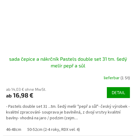
sada čepice a nákrčník Pastels double set 31 tm. šedý
melír pepř a sůl
lieferbar
(1 St)
ab 14,03 € ohne MwSt.
DETAIL
16,98 €
ab
- Pastels double set 31 ...tm. šedý melír "pepř a sůl"- český výrobek -
kvalitní zpracování- souprava je bavlněná, z dvojí vrstvy kvalitní
bavlny- vhodná na jaro / podzim (zejm....
46-48cm
50-52cm (2-4 roky, RDX vel. 4)