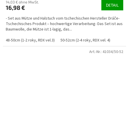
14,03 € ohne MwSt.
DETAIL
16,98 €
- Set aus Mütze und Halstuch vom tschechischen Hersteller Dráče-
Tschechisches Produkt – hochwertige Verarbeitung- Das Set ist aus
Baumwolle, die Mütze ist 1-lagig, das...
48-50cm (1-2 roky, RDX vel.3)
50-52cm (2-4 roky, RDX vel. 4)
Art.-Nr.:
41034/50-52