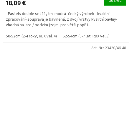
DETAIL
18,09 €
- Pastels double set 11, tm. modrá- český výrobek - kvalitní
zpracování- souprava je bavlněná, z dvojí vrstvy kvalitní bavlny-
vhodná na jaro / podzim (zejm. pro větší popř. i...
50-52cm (2-4 roky, RDX vel. 4)
52-54cm (5-7 let, RDX vel.5)
Art.-Nr.:
23420/46-48