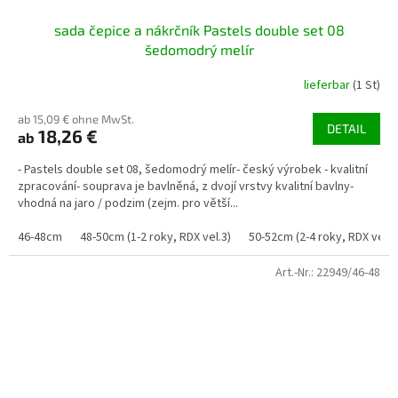
sada čepice a nákrčník Pastels double set 08
šedomodrý melír
lieferbar
(1 St)
ab 15,09 € ohne MwSt.
DETAIL
18,26 €
ab
- Pastels double set 08, šedomodrý melír- český výrobek - kvalitní
zpracování- souprava je bavlněná, z dvojí vrstvy kvalitní bavlny-
vhodná na jaro / podzim (zejm. pro větší...
46-48cm
48-50cm (1-2 roky, RDX vel.3)
50-52cm (2-4 roky, RDX vel. 4
Art.-Nr.:
22949/46-48