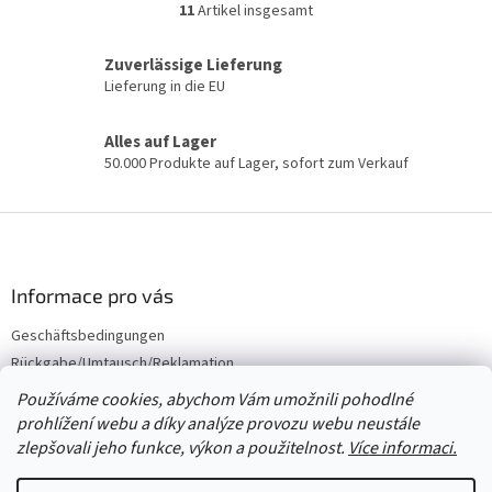
11
Artikel insgesamt
S
t
e
Zuverlässige Lieferung
u
Lieferung in die EU
e
r
Alles auf Lager
e
50.000 Produkte auf Lager, sofort zum Verkauf
l
e
m
F
e
u
n
ß
t
e
z
Informace pro vás
d
e
e
Geschäftsbedingungen
i
r
Rückgabe/Umtausch/Reklamation
l
L
e
Großhandel
i
Používáme cookies, abychom Vám umožnili pohodlné
s
prohlížení webu a díky analýze provozu webu neustále
t
zlepšovali jeho funkce, výkon a použitelnost.
Více informaci.
e
Erstellt von Shoptet