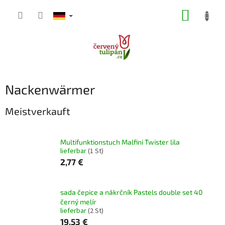
Zum
WARE
Inhalt
springen
Nackenwärmer
Meistverkauft
Multifunktionstuch Malfini Twister lila
lieferbar
(1 St)
2,77 €
sada čepice a nákrčník Pastels double set 40
černý melír
lieferbar
(2 St)
19,53 €