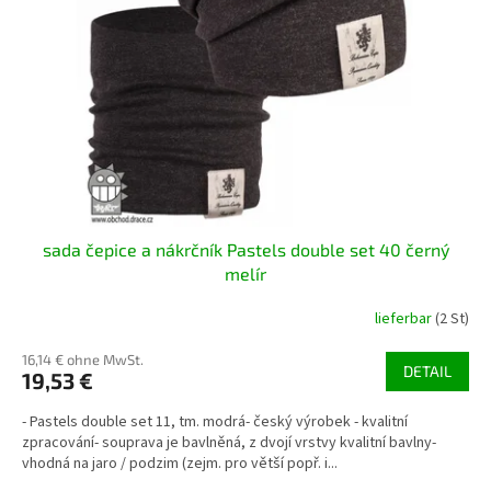
sada čepice a nákrčník Pastels double set 40 černý
melír
lieferbar
(2 St)
16,14 € ohne MwSt.
DETAIL
19,53 €
- Pastels double set 11, tm. modrá- český výrobek - kvalitní
zpracování- souprava je bavlněná, z dvojí vrstvy kvalitní bavlny-
vhodná na jaro / podzim (zejm. pro větší popř. i...