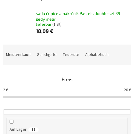
sada čepice a nákrčník Pastels double set 39
šedý melír
lieferbar
(1 St)
18,09 €
P
r
Meistverkauft
Günstigste
Teuerste
Alphabetisch
o
d
u
Preis
k
t
2
€
20
€
s
o
r
t
i
e
Auf Lager
11
r