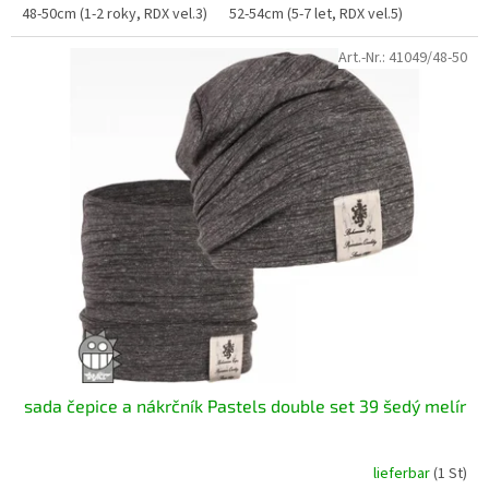
48-50cm (1-2 roky, RDX vel.3)
52-54cm (5-7 let, RDX vel.5)
Art.-Nr.:
41049/48-50
sada čepice a nákrčník Pastels double set 39 šedý melír
lieferbar
(1 St)