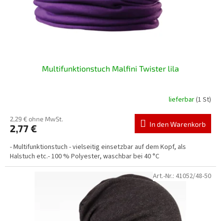
r
o
d
u
k
t
Multifunktionstuch Malfini Twister lila
e
lieferbar
(1 St)
2,29 € ohne MwSt.
In den Warenkorb
2,77 €
- Multifunktionstuch - vielseitig einsetzbar auf dem Kopf, als
Halstuch etc.- 100 % Polyester, waschbar bei 40 °C
Art.-Nr.:
41052/48-50