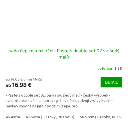
sada čepice a nákrčník Pastels double set 02 sv. šedý
melír
lieferbar
(1 St)
ab 14,03 € ohne MwSt.
DETAIL
16,98 €
ab
- Pastels double set 02, barva sv. šedý melír- český výrobek -
kvalitní zpracování- souprava je bavlněná, z dvojí vrstvy kvalitní
bavlny- vhodná na jaro / podzim (zejm. pro...
46-48cm
48-50cm (1-2 roky, RDX vel.3)
50-52cm (2-4 roky, RDX vel. 4