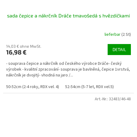
sada čepice a nákrčník Dráče tmavošedá s hvězdičkami
lieferbar
(2 St)
14,03 € ohne MwSt.
DETAIL
16,98 €
- souprava čepice a nákrčník od českého výrobce Dráče- český
výrobek - kvalitní zpracování- souprava je bavlněná, čepice 1vrstvá,
nákrčník je dvojitý- vhodná na jaro /...
50-52cm (2-4 roky, RDX vel. 4)
52-54cm (5-7 let, RDX vel.5)
Art.-Nr.:
32483/46-48