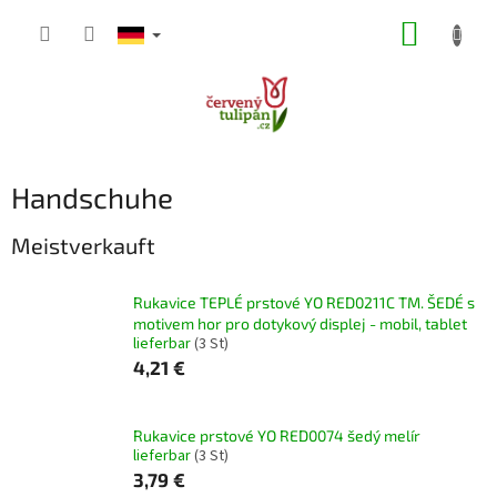
Zum
WARE
Inhalt
springen
Handschuhe
Meistverkauft
Rukavice TEPLÉ prstové YO RED0211C TM. ŠEDÉ s
motivem hor pro dotykový displej - mobil, tablet
lieferbar
(3 St)
4,21 €
Rukavice prstové YO RED0074 šedý melír
lieferbar
(3 St)
3,79 €