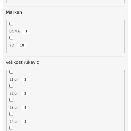
u
n
Marken
g
BOMA
1
YO
18
velikost rukavic
21 cm
2
22 cm
3
23 cm
9
24 cm
2