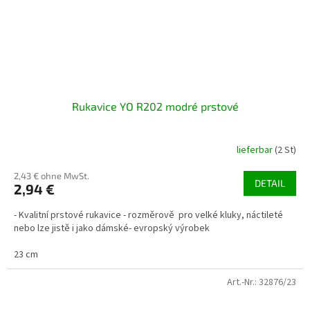
Rukavice YO R202 modré prstové
lieferbar
(2 St)
2,43 € ohne MwSt.
DETAIL
2,94 €
- Kvalitní prstové rukavice - rozměrově pro velké kluky, náctileté
nebo lze jistě i jako dámské- evropský výrobek
23 cm
Art.-Nr.:
32876/23