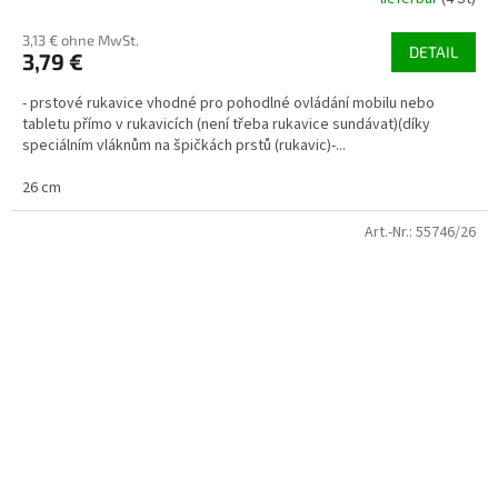
3,13 € ohne MwSt.
DETAIL
3,79 €
- prstové rukavice vhodné pro pohodlné ovládání mobilu nebo
tabletu přímo v rukavicích (není třeba rukavice sundávat)(díky
speciálním vláknům na špičkách prstů (rukavic)-...
26 cm
Art.-Nr.:
55746/26