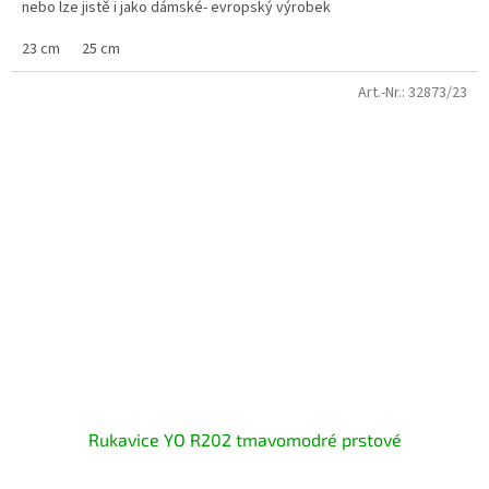
nebo lze jistě i jako dámské- evropský výrobek
23 cm
25 cm
Art.-Nr.:
32873/23
Rukavice YO R202 tmavomodré prstové