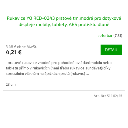
Rukavice YO RED-0243 prstové tm.modré pro dotykové
displeje mobily, tablety, ABS protisklu dlaně
lieferbar
(7 St)
3,48 € ohne MwSt.
DETAIL
4,21 €
- prstové rukavice vhodné pro pohodlné ovládání mobilu nebo
tabletu přímo v rukavicích (není třeba rukavice sundávat)(díky
speciálním vláknům na špičkách prstů (rukavic)-...
23 cm
Art.-Nr.:
51162/25