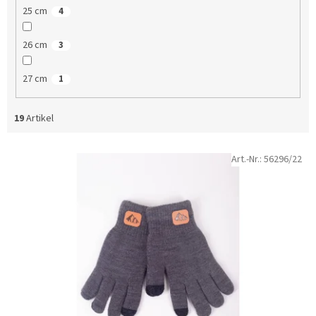
25 cm
4
26 cm
3
27 cm
1
19
Artikel
L
Art.-Nr.:
56296/22
i
s
t
e
d
e
r
P
r
o