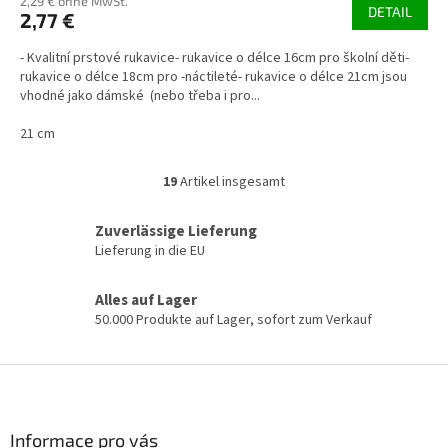
2,29 € ohne MwSt.
DETAIL
2,77 €
- Kvalitní prstové rukavice- rukavice o délce 16cm pro školní děti-
rukavice o délce 18cm pro -náctileté- rukavice o délce 21cm jsou
vhodné jako dámské (nebo třeba i pro...
21 cm
19
Artikel insgesamt
S
t
e
Zuverlässige Lieferung
u
Lieferung in die EU
e
r
Alles auf Lager
e
50.000 Produkte auf Lager, sofort zum Verkauf
l
e
m
F
e
u
n
ß
t
e
z
Informace pro vás