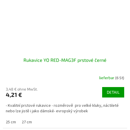
Rukavice YO RED-MAG3F prstové černé
lieferbar
(6 St)
3,48 € ohne MwSt.
DETAIL
4,21 €
- Kvalitní prstové rukavice - rozměrově pro velké kluky, náctileté
nebo lze jistě i jako dámské- evropský výrobek
25 cm
27 cm