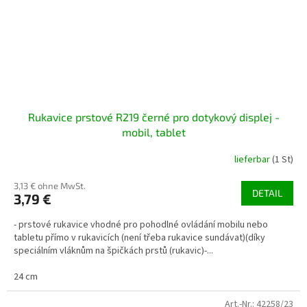
Rukavice prstové R219 černé pro dotykový displej -
mobil, tablet
lieferbar
(1 St)
3,13 € ohne MwSt.
DETAIL
3,79 €
- prstové rukavice vhodné pro pohodlné ovládání mobilu nebo
tabletu přímo v rukavicích (není třeba rukavice sundávat)(díky
speciálním vláknům na špičkách prstů (rukavic)-...
24 cm
Art.-Nr.:
42258/23