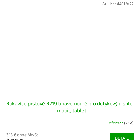
Art.-Nr.:
44019/22
Rukavice prstové R219 tmavomodré pro dotykový displej
- mobil, tablet
lieferbar
(2 St)
3,13 € ohne MwSt.
DETAIL