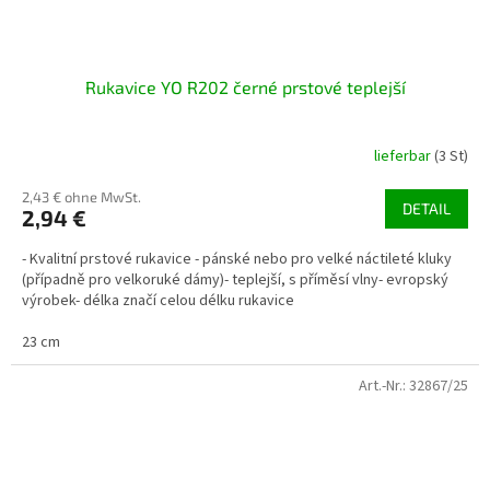
Rukavice YO R202 černé prstové teplejší
lieferbar
(3 St)
2,43 € ohne MwSt.
DETAIL
2,94 €
- Kvalitní prstové rukavice - pánské nebo pro velké náctileté kluky
(případně pro velkoruké dámy)- teplejší, s příměsí vlny- evropský
výrobek- délka značí celou délku rukavice
23 cm
Art.-Nr.:
32867/25