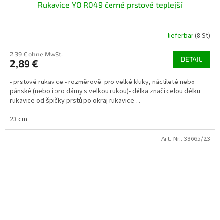
Rukavice YO R049 černé prstové teplejší
lieferbar
(8 St)
2,39 € ohne MwSt.
DETAIL
2,89 €
- prstové rukavice - rozměrově pro velké kluky, náctileté nebo
pánské (nebo i pro dámy s velkou rukou)- délka značí celou délku
rukavice od špičky prstů po okraj rukavice-...
23 cm
Art.-Nr.:
33665/23