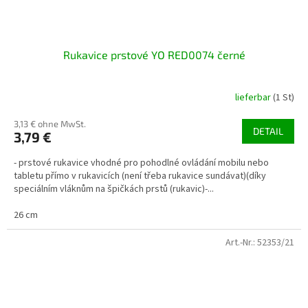
Rukavice prstové YO RED0074 černé
lieferbar
(1 St)
3,13 € ohne MwSt.
DETAIL
3,79 €
- prstové rukavice vhodné pro pohodlné ovládání mobilu nebo
tabletu přímo v rukavicích (není třeba rukavice sundávat)(díky
speciálním vláknům na špičkách prstů (rukavic)-...
26 cm
Art.-Nr.:
52353/21