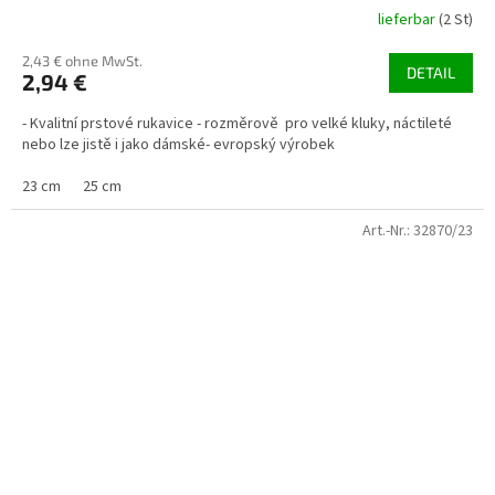
lieferbar
(2 St)
2,43 € ohne MwSt.
DETAIL
2,94 €
- Kvalitní prstové rukavice - rozměrově pro velké kluky, náctileté
nebo lze jistě i jako dámské- evropský výrobek
23 cm
25 cm
Art.-Nr.:
32870/23