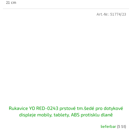
21 cm
Art.-Nr.:
51774/23
Rukavice YO RED-0243 prstové tm.šedé pro dotykové
displeje mobily, tablety, ABS protisklu dlaně
lieferbar
(5 St)