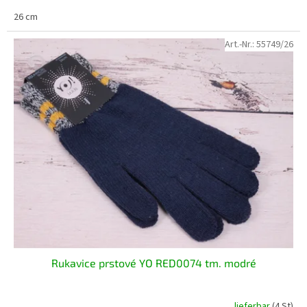
26 cm
Art.-Nr.:
55749/26
Rukavice prstové YO RED0074 tm. modré
lieferbar
(4 St)