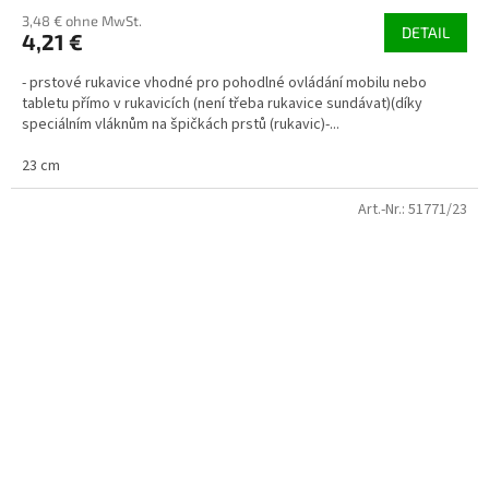
3,48 € ohne MwSt.
DETAIL
4,21 €
- prstové rukavice vhodné pro pohodlné ovládání mobilu nebo
tabletu přímo v rukavicích (není třeba rukavice sundávat)(díky
speciálním vláknům na špičkách prstů (rukavic)-...
23 cm
Art.-Nr.:
51771/23