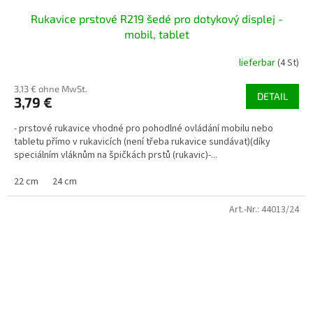
Rukavice prstové R219 šedé pro dotykový displej -
mobil, tablet
lieferbar
(4 St)
3,13 € ohne MwSt.
DETAIL
3,79 €
- prstové rukavice vhodné pro pohodlné ovládání mobilu nebo
tabletu přímo v rukavicích (není třeba rukavice sundávat)(díky
speciálním vláknům na špičkách prstů (rukavic)-...
22 cm
24 cm
Art.-Nr.:
44013/24