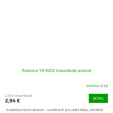
Rukavice YO R202 tmavošedé prstové
lieferbar
(3 St)
2,43 € ohne MwSt.
DETAIL
2,94 €
- Kvalitní prstové rukavice - rozměrově pro velké kluky, náctileté