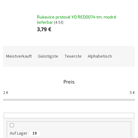
Rukavice prstové YO RED0074 tm. modré
lieferbar
(4 St)
3,79 €
P
r
Meistverkauft
Günstigste
Teuerste
Alphabetisch
o
d
u
Preis
k
t
2
€
5
€
s
o
r
t
i
e
Auf Lager
19
r