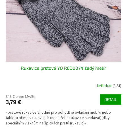
Rukavice prstové YO RED0074 šedý melír
lieferbar
(3 St)
3,13 € ohne MwSt.
DETAIL
3,79 €
- prstové rukavice vhodné pro pohodlné ovládání mobilu nebo
tabletu přímo v rukavicích (není třeba rukavice sundávat)(díky
speciálním vláknům na špičkách prstů (rukavic)-...