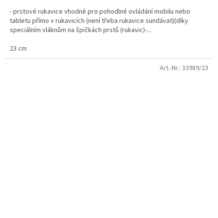
- prstové rukavice vhodné pro pohodlné ovládání mobilu nebo
tabletu přímo v rukavicích (není třeba rukavice sundávat)(díky
speciálním vláknům na špičkách prstů (rukavic)-...
23 cm
Art.-Nr.:
33989/23