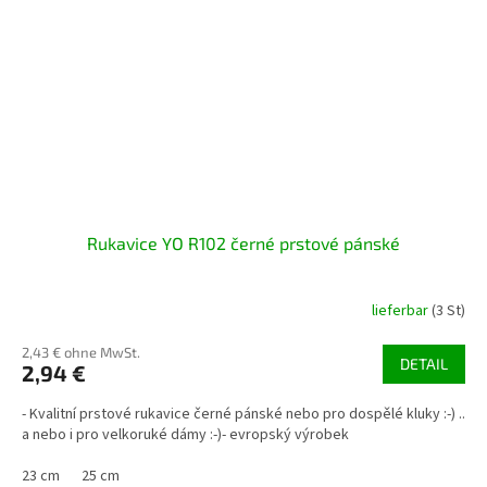
Rukavice YO R102 černé prstové pánské
lieferbar
(3 St)
2,43 € ohne MwSt.
DETAIL
2,94 €
- Kvalitní prstové rukavice černé pánské nebo pro dospělé kluky :-) ..
a nebo i pro velkoruké dámy :-)- evropský výrobek
23 cm
25 cm