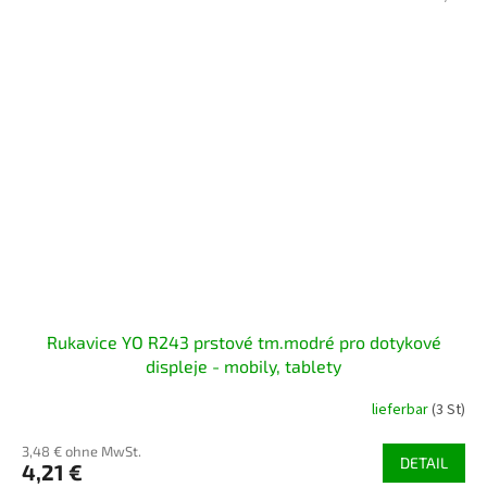
Rukavice YO R243 prstové tm.modré pro dotykové
displeje - mobily, tablety
lieferbar
(3 St)
3,48 € ohne MwSt.
DETAIL
4,21 €