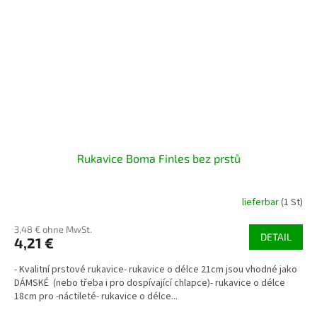
Rukavice Boma Finles bez prstů
lieferbar
(1 St)
3,48 € ohne MwSt.
DETAIL
4,21 €
- Kvalitní prstové rukavice- rukavice o délce 21cm jsou vhodné jako
DÁMSKÉ (nebo třeba i pro dospívající chlapce)- rukavice o délce
18cm pro -náctileté- rukavice o délce...