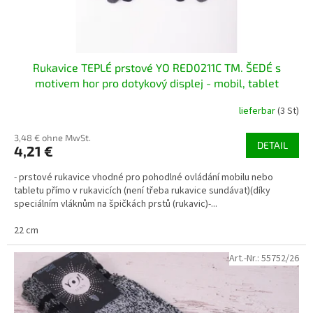
d
u
k
t
Rukavice TEPLÉ prstové YO RED0211C TM. ŠEDÉ s
e
motivem hor pro dotykový displej - mobil, tablet
lieferbar
(3 St)
3,48 € ohne MwSt.
DETAIL
4,21 €
- prstové rukavice vhodné pro pohodlné ovládání mobilu nebo
tabletu přímo v rukavicích (není třeba rukavice sundávat)(díky
speciálním vláknům na špičkách prstů (rukavic)-...
22 cm
Art.-Nr.:
55752/26