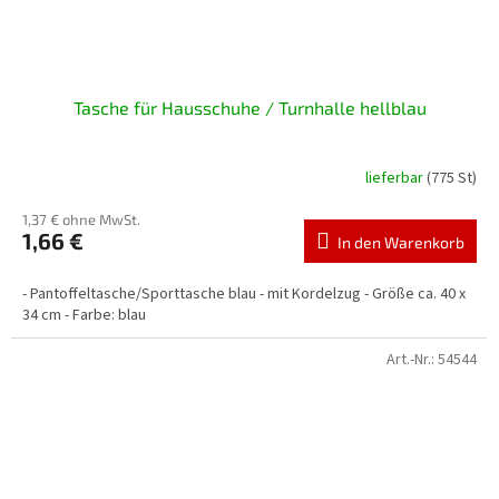
Tasche für Hausschuhe / Turnhalle hellblau
lieferbar
(775 St)
1,37 € ohne MwSt.
1,66 €
In den Warenkorb
- Pantoffeltasche/Sporttasche blau - mit Kordelzug - Größe ca. 40 x
34 cm - Farbe: blau
Art.-Nr.:
54544