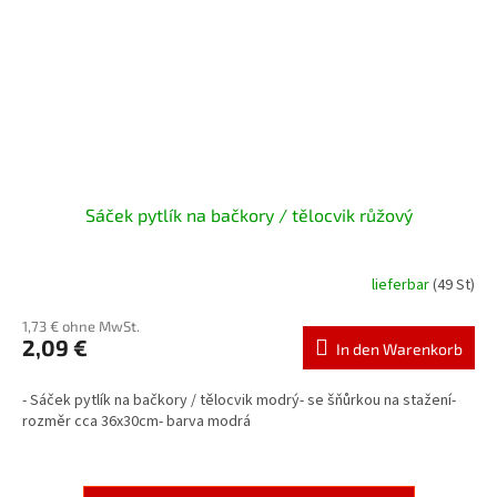
Sáček pytlík na bačkory / tělocvik růžový
lieferbar
(49 St)
1,73 € ohne MwSt.
2,09 €
In den Warenkorb
- Sáček pytlík na bačkory / tělocvik modrý- se šňůrkou na stažení-
rozměr cca 36x30cm- barva modrá