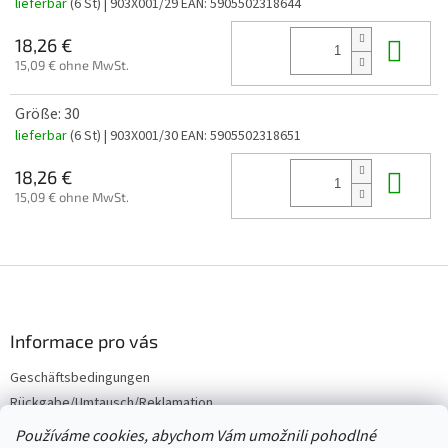
lieferbar
(6 St)
| 903X001/29
EAN:
5905502318644
In 
18,26 €
15,09 € ohne MwSt.
Größe: 30
lieferbar
(6 St)
| 903X001/30
EAN:
5905502318651
In 
18,26 €
15,09 € ohne MwSt.
F
u
ß
z
Informace pro vás
e
Geschäftsbedingungen
i
Rückgabe/Umtausch/Reklamation
l
e
Großhandel
Používáme cookies, abychom Vám umožnili pohodlné