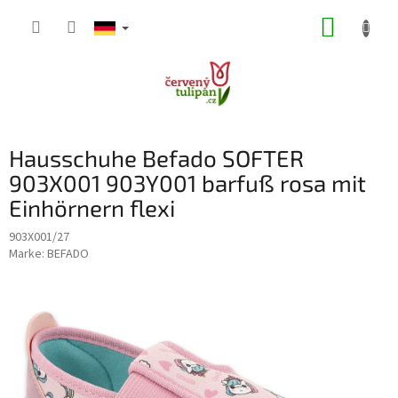
Zum
WARE
Inhalt
springen
Hausschuhe Befado SOFTER
903X001 903Y001 barfuß rosa mit
Einhörnern flexi
903X001/27
Marke:
BEFADO