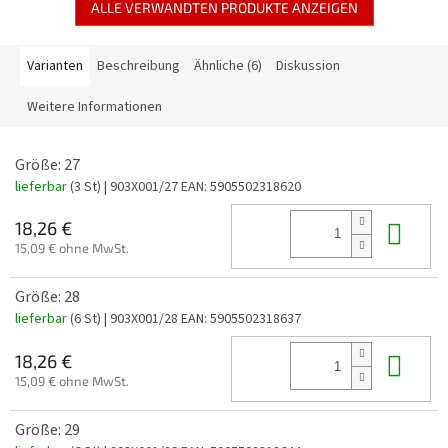
ALLE VERWANDTEN PRODUKTE ANZEIGEN
Varianten
Beschreibung
Ähnliche (6)
Diskussion
Weitere Informationen
Größe: 27
lieferbar
(3 St)
| 903X001/27
EAN:
5905502318620
In 
18,26 €
15,09 € ohne MwSt.
Größe: 28
lieferbar
(6 St)
| 903X001/28
EAN:
5905502318637
In 
18,26 €
15,09 € ohne MwSt.
Größe: 29