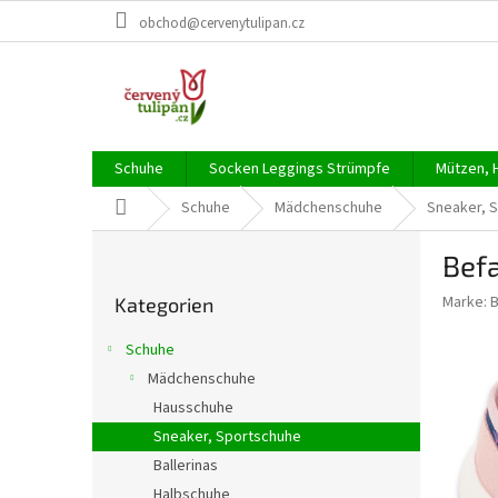
Zum
obchod@cervenytulipan.cz
Inhalt
springen
Schuhe
Socken Leggings Strümpfe
Mützen, 
Startseite
Schuhe
Mädchenschuhe
Sneaker, 
S
Befa
e
Kategorien
i
Marke:
Kategorien
überspringen
t
e
Schuhe
n
Mädchenschuhe
l
Hausschuhe
e
i
Sneaker, Sportschuhe
s
Ballerinas
t
Halbschuhe