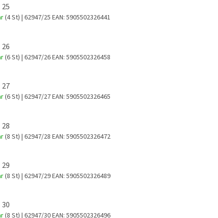
 25
ar
(4 St)
| 62947/25
EAN:
5905502326441
 26
ar
(6 St)
| 62947/26
EAN:
5905502326458
 27
ar
(6 St)
| 62947/27
EAN:
5905502326465
 28
ar
(8 St)
| 62947/28
EAN:
5905502326472
 29
ar
(8 St)
| 62947/29
EAN:
5905502326489
 30
ar
(8 St)
| 62947/30
EAN:
5905502326496