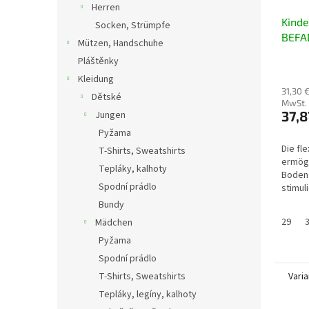
Herren
Kind
Socken, Strümpfe
BEFA
Mützen, Handschuhe
004X
Pláštěnky
Kleidung
31,30 
Dětské
MwSt.
37,8
Jungen
Pyžama
Die fl
T-Shirts, Sweatshirts
ermög
Tepláky, kalhoty
Boden
Spodní prádlo
stimul
Nerven
Bundy
Zehenp
29
Mädchen
ausreic
Pyžama
Spodní prádlo
T-Shirts, Sweatshirts
Vari
Tepláky, legíny, kalhoty