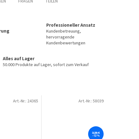
KEN
FRAGEN
TEILEN
Professioneller Ansatz
erung
Kundenbetreuung,
hervorragende
Kundenbewertungen
Alles auf Lager
50.000 Produkte auf Lager, sofort zum Verkauf
Art.-Nr.:
24365
Art.-Nr.:
58039
3,36 €
–12 %