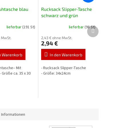
htasche blau
Rucksack Slipper-Tasche
schwarz und grün
lieferbar
(191 St)
lieferbar
(98 St)
Nächstes
Produkt
e MwSt.
2,43 € ohne MwSt.
2,94 €
n Warenkorb
In den Warenkorb
htasche– Mit
- Rucksack Slipper-Tasche
 Größe ca. 35 x 30
- Größe: 34x24cm
 Informationen