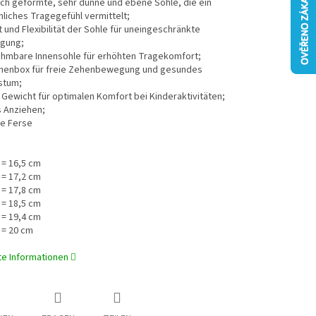
ch geformte, sehr dünne und ebene Sohle, die ein
liches Tragegefühl vermittelt;
ät und Flexibilität der Sohle für uneingeschränkte
gung;
hmbare Innensohle für erhöhten Tragekomfort;
henbox für freie Zehenbewegung und gesundes
stum;
Gewicht für optimalen Komfort bei Kinderaktivitäten;
s Anziehen;
te Ferse
 = 16,5 cm
 = 17,2 cm
 = 17,8 cm
 = 18,5 cm
 = 19,4 cm
 = 20 cm
rte Informationen