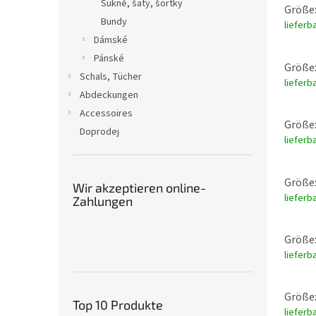
Sukně, šaty, šortky
Größe:
Bundy
lieferb
Dámské
Pánské
Größe:
Schals, Tücher
lieferb
Abdeckungen
Accessoires
Größe:
Doprodej
lieferb
Größe:
Wir akzeptieren online-
lieferb
Zahlungen
Größe:
lieferb
Größe:
Top 10 Produkte
lieferb