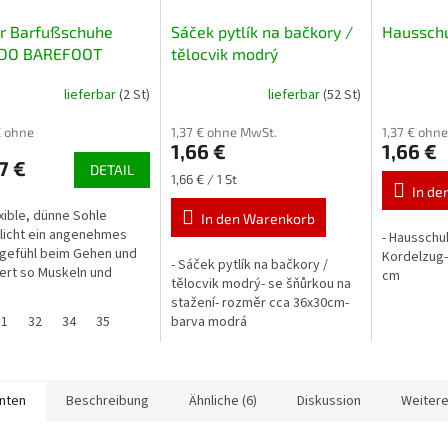
er Barfußschuhe
Sáček pytlík na bačkory /
Hausschu
DO BAREFOOT
tělocvik modrý
001 004Y001 rosa
lieferbar
(2 St)
lieferbar
(52 St)
€ ohne
1,37 € ohne MwSt.
1,37 € ohn
1,66 €
1,66 €
7 €
DETAIL
Verkaufspreis:
1,66 € / 1 St
In de
exible, dünne Sohle
In den Warenkorb
licht ein angenehmes
- Hausschu
gefühl beim Gehen und
Kordelzug–
- Sáček pytlík na bačkory /
iert so Muskeln und
cm
tělocvik modrý- se šňůrkou na
system. Die breite
stažení- rozměr cca 36x30cm-
artie bietet
31
32
34
35
barva modrá
hend Platz für die...
anten
Beschreibung
Ähnliche (6)
Diskussion
Weitere