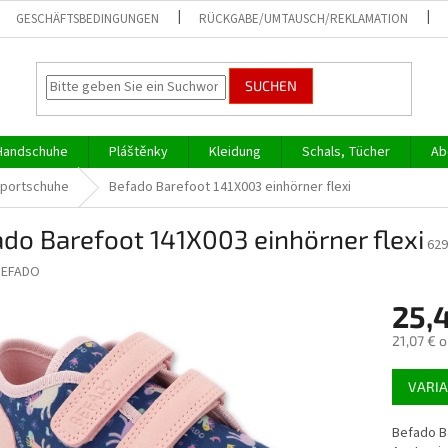
GESCHÄFTSBEDINGUNGEN
RÜCKGABE/UMTAUSCH/REKLAMATION
SUCHEN
Handschuhe
Pláštěnky
Kleidung
Schals, Tücher
Ab
Sportschuhe
Befado Barefoot 141X003 einhörner flexi
do Barefoot 141X003 einhörner flexi
629
BEFADO
25,
21,07 € 
Verkaufs
VARI
Befado B