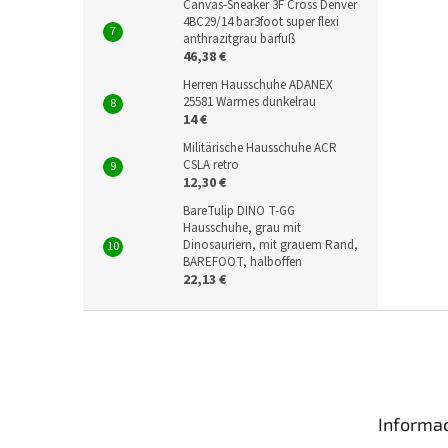
Canvas-Sneaker 3F Cross Denver
4BC29/14 bar3foot super flexi
anthrazitgrau barfuß
46,38 €
Herren Hausschuhe ADANEX
25581 Warmes dunkelrau
14 €
Militärische Hausschuhe ACR
CSLA retro
12,30 €
BareTulip DINO T-GG
Hausschuhe, grau mit
Dinosauriern, mit grauem Rand,
BAREFOOT, halboffen
22,13 €
F
u
ß
z
e
Informac
i