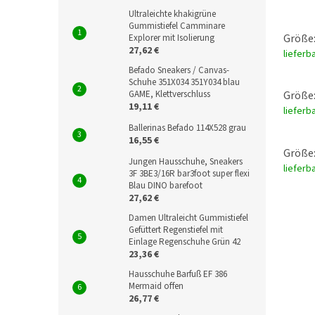
Ultraleichte khakigrüne
Gummistiefel Camminare
Größe:
Explorer mit Isolierung
27,62 €
lieferb
Befado Sneakers / Canvas-
Schuhe 351X034 351Y034 blau
GAME, Klettverschluss
Größe:
19,11 €
lieferb
Ballerinas Befado 114X528 grau
16,55 €
Größe:
Jungen Hausschuhe, Sneakers
lieferb
3F 3BE3/16R bar3foot super flexi
Blau DINO barefoot
27,62 €
Damen Ultraleicht Gummistiefel
Gefüttert Regenstiefel mit
Einlage Regenschuhe Grün 42
23,36 €
Hausschuhe Barfuß EF 386
Mermaid offen
26,77 €