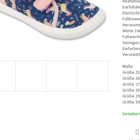
Anatomis
barfußähn
Elastizit
Fußbewe
Herausne
Weite Ze
Fußwach
Geringes 
Einfache
Verstärk
Maße:
Größe 25
Größe 26
Größe 27
Größe 28
Größe 29
Größe 30
Detaillie