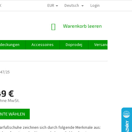
EUR
Deutsch
GROSSHANDEL
Login
WARENKORB
Warenkorb leeren
deckungen
Accessoires
Doprodej
Versand und Zahlung
47/25
49 €
ohne MwSt.
preis:
ANTE WÄHLEN
arfußschuhe zeichnen sich durch folgende Merkmale aus: