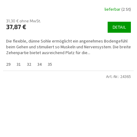
lieferbar
(2 St)
31,30 € ohne MwSt.
37,87 €
DETAIL
Die flexible, dünne Sohle ermöglicht ein angenehmes Bodengefühl
beim Gehen und stimuliert so Muskeln und Nervensystem. Die breite
Zehenpartie bietet ausreichend Platz für die...
29
31
32
34
35
Art.-Nr.:
24365