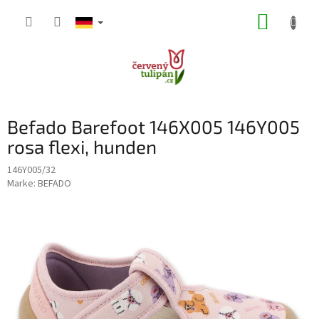
Zum
WARE
Inhalt
springen
Befado Barefoot 146X005 146Y005
rosa flexi, hunden
146Y005/32
Marke:
BEFADO