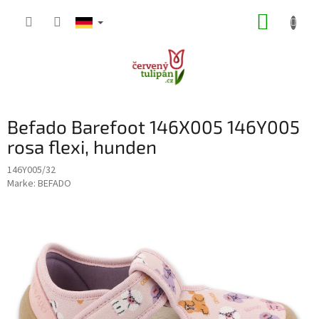
Zum
WARE
Inhalt
springen
Befado Barefoot 146X005 146Y005
rosa flexi, hunden
146Y005/32
Marke:
BEFADO