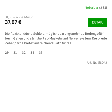
lieferbar
(2 St)
31,30 € ohne MwSt.
37,87 €
DETAIL
Die flexible, dünne Sohle ermöglicht ein angenehmes Bodengefühl
beim Gehen und stimuliert so Muskeln und Nervensystem. Die breite
Zehenpartie bietet ausreichend Platz für die...
29
31
32
34
35
Art.-Nr.:
58042