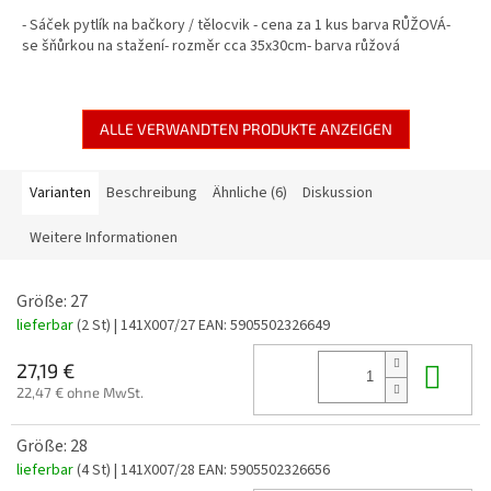
- Sáček pytlík na bačkory / tělocvik - cena za 1 kus barva RŮŽOVÁ-
se šňůrkou na stažení- rozměr cca 35x30cm- barva růžová
ALLE VERWANDTEN PRODUKTE ANZEIGEN
Varianten
Beschreibung
Ähnliche (6)
Diskussion
Weitere Informationen
Größe: 27
lieferbar
(2 St)
| 141X007/27
EAN:
5905502326649
In 
27,19 €
22,47 € ohne MwSt.
Größe: 28
lieferbar
(4 St)
| 141X007/28
EAN:
5905502326656