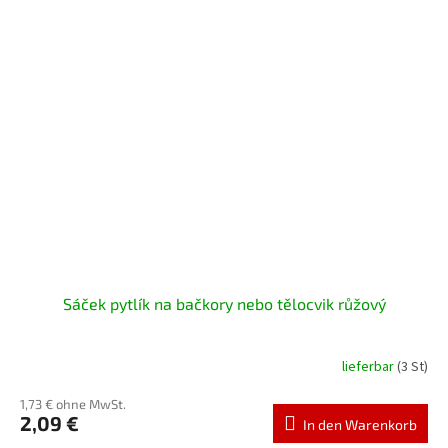
Sáček pytlík na bačkory nebo tělocvik růžový
lieferbar
(3 St)
1,73 € ohne MwSt.
2,09 €
In den Warenkorb