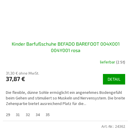
Kinder Barfußschuhe BEFADO BAREFOOT 004X001
004Y001 rosa
lieferbar
(2 St)
31,30 € ohne MwSt.
37,87 €
DETAIL
Die flexible, dünne Sohle ermöglicht ein angenehmes Bodengefühl
beim Gehen und stimuliert so Muskeln und Nervensystem. Die breite
Zehenpartie bietet ausreichend Platz für die...
29
31
32
34
35
Art.-Nr.:
24362