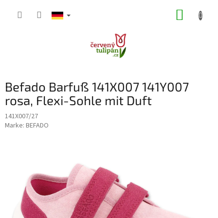
Zum
WARE
Inhalt
springen
Befado Barfuß 141X007 141Y007
rosa, Flexi-Sohle mit Duft
141X007/27
Marke:
BEFADO