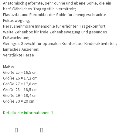
Anatomisch geformte, sehr dünne und ebene Sohle, die ein
barfußähnliches Tragegefühl vermittelt;
Elastizität und Flexibilität der Sohle für uneingeschränkte
Fußbewegung;
Herausnehmbare Innensohle für erhöhten Tragekomfort;
Weite Zehenbox für freie Zehenbewegung und gesundes
Fußwachstum;
Geringes Gewicht für optimalen Komfort bei Kinderaktivitäten;
Einfaches Anziehen;
Verstärkte Ferse
Maße:
Größe 25 = 16,5 cm
Größe 26 = 17,2 cm
Größe 27 = 17,8 cm
Größe 28 = 18,5 cm
Größe 29 = 19,4 cm
Größe 30 = 20 cm
Detaillierte Informationen