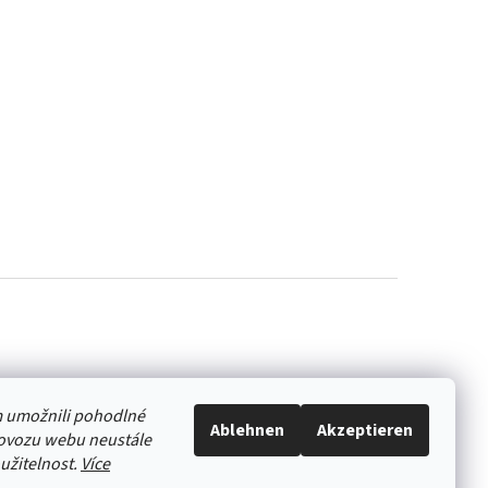
 umožnili pohodlné
Ablehnen
Akzeptieren
rovozu webu neustále
oužitelnost.
Více