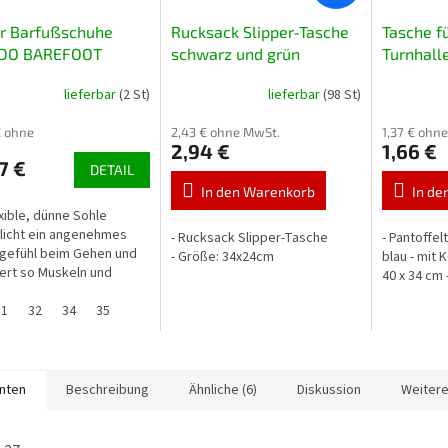
er Barfußschuhe
Rucksack Slipper-Tasche
Tasche f
DO BAREFOOT
schwarz und grün
Turnhalle
001 004Y001 rosa
lieferbar
(2 St)
lieferbar
(98 St)
€ ohne
2,43 € ohne MwSt.
1,37 € ohn
2,94 €
1,66 €
7 €
DETAIL
In den Warenkorb
In de
exible, dünne Sohle
licht ein angenehmes
- Rucksack Slipper-Tasche
- Pantoffe
gefühl beim Gehen und
- Größe: 34x24cm
blau - mit 
iert so Muskeln und
40 x 34 cm 
system. Die breite
artie bietet
31
32
34
35
hend Platz für die...
anten
Beschreibung
Ähnliche (6)
Diskussion
Weitere