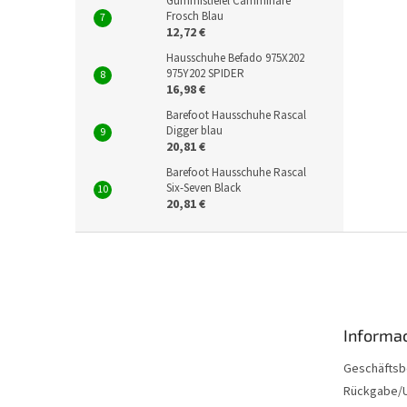
Gummistiefel Camminare
Frosch Blau
12,72 €
Hausschuhe Befado 975X202
975Y202 SPIDER
16,98 €
Barefoot Hausschuhe Rascal
Digger blau
20,81 €
Barefoot Hausschuhe Rascal
Six-Seven Black
20,81 €
F
u
ß
z
e
Informac
i
l
Geschäftsb
e
Rückgabe/U