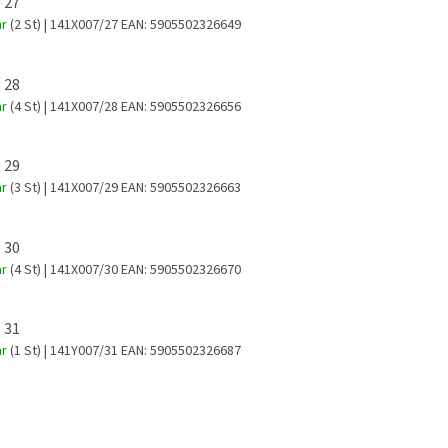
 27
ar
(2 St)
| 141X007/27
EAN:
5905502326649
 28
ar
(4 St)
| 141X007/28
EAN:
5905502326656
 29
ar
(3 St)
| 141X007/29
EAN:
5905502326663
 30
ar
(4 St)
| 141X007/30
EAN:
5905502326670
 31
ar
(1 St)
| 141Y007/31
EAN:
5905502326687