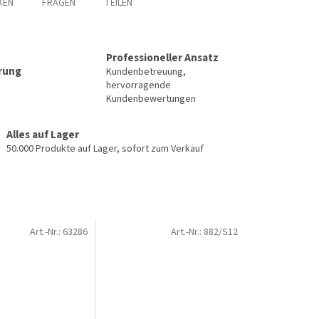
KEN
FRAGEN
TEILEN
Professioneller Ansatz
erung
Kundenbetreuung,
hervorragende
Kundenbewertungen
Alles auf Lager
50.000 Produkte auf Lager, sofort zum Verkauf
Art.-Nr.:
63286
Art.-Nr.:
882/S12