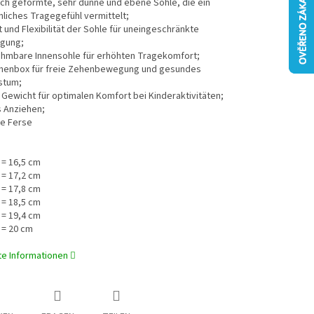
ch geformte, sehr dünne und ebene Sohle, die ein
liches Tragegefühl vermittelt;
ät und Flexibilität der Sohle für uneingeschränkte
gung;
hmbare Innensohle für erhöhten Tragekomfort;
henbox für freie Zehenbewegung und gesundes
stum;
Gewicht für optimalen Komfort bei Kinderaktivitäten;
s Anziehen;
te Ferse
 = 16,5 cm
 = 17,2 cm
 = 17,8 cm
 = 18,5 cm
 = 19,4 cm
 = 20 cm
rte Informationen