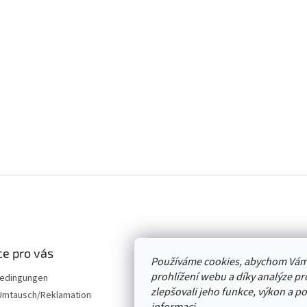
e pro vás
Používáme cookies, abychom Vám
prohlížení webu a díky analýze p
edingungen
zlepšovali jeho funkce, výkon a p
mtausch/Reklamation