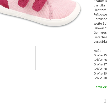
Anatomis
barfußähn
Elastizit
Fußbewe
Herausne
Weite Ze
Fußwach
Geringes 
Einfache
Verstärk
Maße:
Größe 25
Größe 26
Größe 27
Größe 28
Größe 29
Größe 30
Detaillie