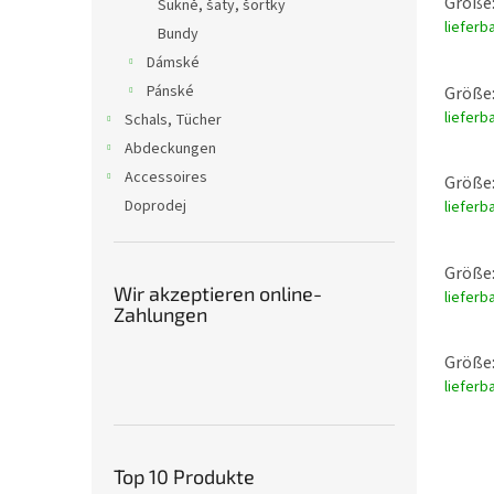
Größe:
Sukně, šaty, šortky
lieferb
Bundy
Dámské
Pánské
Größe:
lieferb
Schals, Tücher
Abdeckungen
Accessoires
Größe:
Doprodej
lieferb
Größe:
Wir akzeptieren online-
lieferb
Zahlungen
Größe:
lieferb
Top 10 Produkte