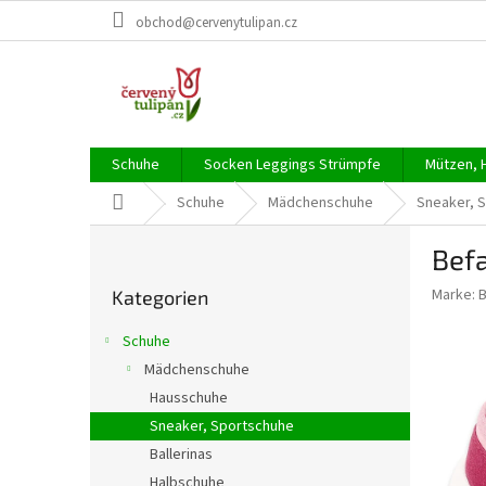
Zum
obchod@cervenytulipan.cz
Inhalt
springen
Schuhe
Socken Leggings Strümpfe
Mützen, 
Startseite
Schuhe
Mädchenschuhe
Sneaker, 
S
Befa
e
Kategorien
i
Marke:
Kategorien
überspringen
t
e
Schuhe
n
Mädchenschuhe
l
Hausschuhe
e
i
Sneaker, Sportschuhe
s
Ballerinas
t
Halbschuhe