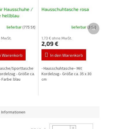
ür Hausschuhe /
Hausschuhtasche rosa
 hellblau
Nächstes
lieferbar
(775 St)
lieferbar
(3 St)
Produkt
e MwSt.
1,73 € ohne MwSt.
2,09 €
n Warenkorb
In den Warenkorb
ltasche/Sporttasche
- Hausschuhtasche– Mit
Kordelzug - Größe ca.
Kordelzug– Größe ca. 35 x 30
- Farbe: blau
cm
 Informationen