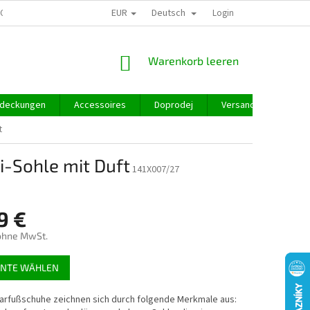
EUR
Deutsch
GROSSHANDEL
Login
WARENKORB
Warenkorb leeren
deckungen
Accessoires
Doprodej
Versand und Zahlung
t
i-Sohle mit Duft
141X007/27
9 €
ohne MwSt.
preis:
ANTE WÄHLEN
arfußschuhe zeichnen sich durch folgende Merkmale aus: