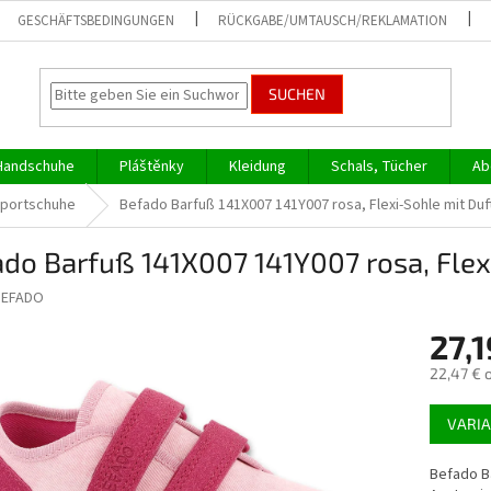
GESCHÄFTSBEDINGUNGEN
RÜCKGABE/UMTAUSCH/REKLAMATION
SUCHEN
Handschuhe
Pláštěnky
Kleidung
Schals, Tücher
Ab
Sportschuhe
Befado Barfuß 141X007 141Y007 rosa, Flexi-Sohle mit Duf
do Barfuß 141X007 141Y007 rosa, Flex
BEFADO
27,1
22,47 € 
Verkaufs
VARI
Befado B