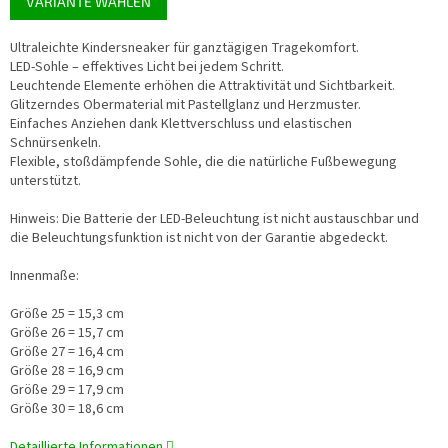
VARIANTE WÄHLEN
Ultraleichte Kindersneaker für ganztägigen Tragekomfort.
LED-Sohle – effektives Licht bei jedem Schritt.
Leuchtende Elemente erhöhen die Attraktivität und Sichtbarkeit.
Glitzerndes Obermaterial mit Pastellglanz und Herzmuster.
Einfaches Anziehen dank Klettverschluss und elastischen
Schnürsenkeln.
Flexible, stoßdämpfende Sohle, die die natürliche Fußbewegung
unterstützt.
Hinweis: Die Batterie der LED-Beleuchtung ist nicht austauschbar und
die Beleuchtungsfunktion ist nicht von der Garantie abgedeckt.
Innenmaße:
Größe 25 = 15,3 cm
Größe 26 = 15,7 cm
Größe 27 = 16,4 cm
Größe 28 = 16,9 cm
Größe 29 = 17,9 cm
Größe 30 = 18,6 cm
Detaillierte Informationen