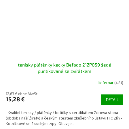
tenisky plátěnky kecky Befado 212P059 šedé
puntíkované se zvířátkem
lieferbar
(4 St)
12,63 € ohne MwSt.
15,28 €
DETAIL
- Kvalitní tenisky / plátěnky / botičky s certifikátem Zdrowa stopa
(obdoba naší Žirafy) a českým atestem zkušebního ústavu ITC Zlín.-
Kotníčkové se 2 suchými zipy- Obuv je...