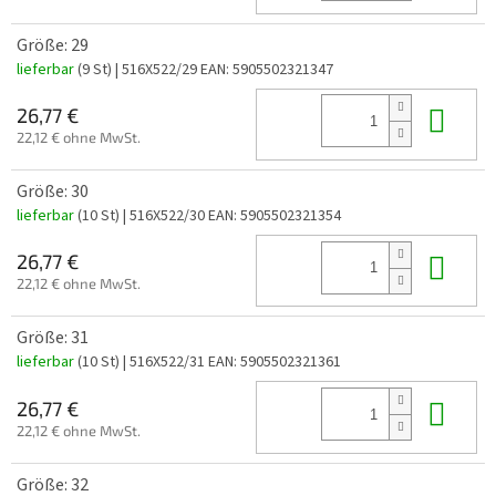
Größe: 29
lieferbar
(9 St)
| 516X522/29
EAN:
5905502321347
In 
26,77 €
22,12 € ohne MwSt.
Größe: 30
lieferbar
(10 St)
| 516X522/30
EAN:
5905502321354
In 
26,77 €
22,12 € ohne MwSt.
Größe: 31
lieferbar
(10 St)
| 516X522/31
EAN:
5905502321361
In 
26,77 €
22,12 € ohne MwSt.
Größe: 32