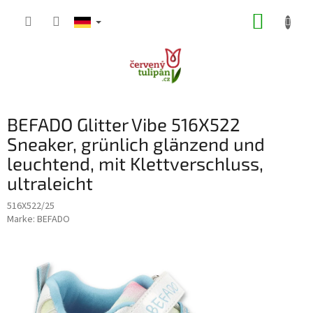
Zum
WARE
Inhalt
springen
BEFADO Glitter Vibe 516X522
Sneaker, grünlich glänzend und
leuchtend, mit Klettverschluss,
ultraleicht
516X522/25
Marke:
BEFADO