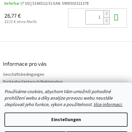
lieferbar
(7 St)
| 516X522/32
EAN:
5905502321378
In 
26,77 €
22,12 € ohne MwSt.
F
u
ß
z
Informace pro vás
e
Geschäftsbedingungen
i
Rückgabe/Umtausch/Reklamation
l
e
Großhandel
Používáme cookies, abychom Vám umožnili pohodlné
prohlížení webu a díky analýze provozu webu neustále
zlepšovali jeho funkce, výkon a použitelnost.
Více informaci.
Erstellt von Shoptet
Einstellungen