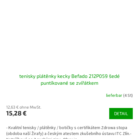
tenisky plátěnky kecky Befado 212P059 šedé
puntíkované se zvířátkem
lieferbar
(4 St)
12,63 € ohne MwSt.
15,28 €
DETAIL
- Kvalitní tenisky / plátěnky / botičky s certifikátem Zdrowa stopa
(obdoba naší Žirafy) a českým atestem zkušebního ústavu ITC Zlín.-