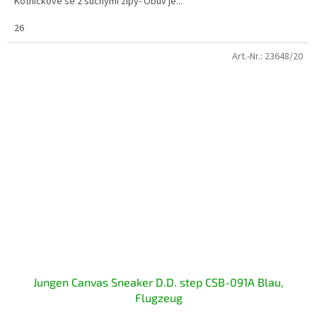
Kotníčkové se 2 suchými zipy- Obuv je...
26
Art.-Nr.:
23648/20
Jungen Canvas Sneaker D.D. step CSB-091A Blau,
Flugzeug