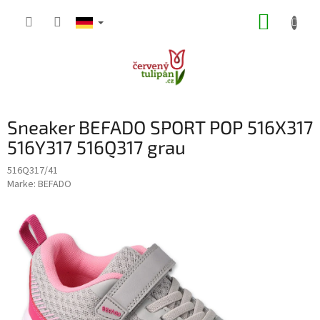
Zum
WARE
Inhalt
springen
Sneaker BEFADO SPORT POP 516X317
516Y317 516Q317 grau
516Q317/41
Marke:
BEFADO