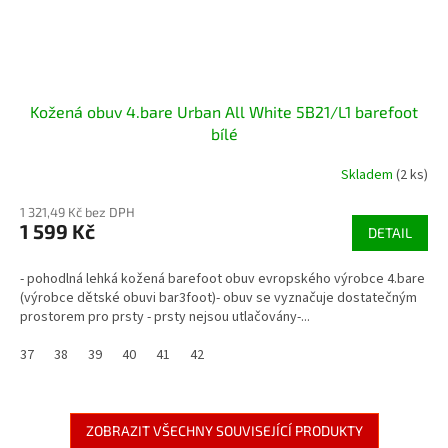
Kožená obuv 4.bare Urban All White 5B21/L1 barefoot
bílé
Skladem
(2 ks)
1 321,49 Kč bez DPH
1 599 Kč
DETAIL
- pohodlná lehká kožená barefoot obuv evropského výrobce 4.bare
(výrobce dětské obuvi bar3foot)- obuv se vyznačuje dostatečným
prostorem pro prsty - prsty nejsou utlačovány-...
37
38
39
40
41
42
ZOBRAZIT VŠECHNY SOUVISEJÍCÍ PRODUKTY