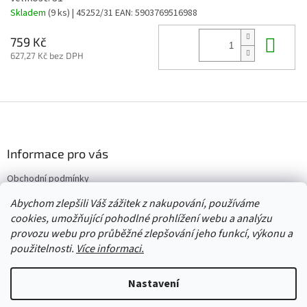
Skladem
(9 ks)
| 45252/31
EAN:
5903769516988
Do 
759 Kč
627,27 Kč bez DPH
Z
á
p
a
Informace pro vás
t
Obchodní podmínky
í
Vrácení/výměna/reklamace
Abychom zlepšili Váš zážitek z nakupování, používáme
Velkoobchod
cookies, umožňující pohodlné prohlížení webu a analýzu
provozu webu pro průběžné zlepšování jeho funkcí, výkonu a
použitelnosti.
Více informaci.
Vytvořil Shoptet
Nastavení