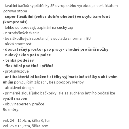
- kvalitní bačkůrky plátěnky 3F evropského výrobce, s certifikátem
Zdrowa stopa
-
super flexibilní (velice dobře ohebné) ve stylu barefoot
(kompromis)
- lehko se obouvají, zapínání na suchý zip
- z prodyšných tkanin
- bez škodlivých substancí, v souladu s normami EU
- nízká hmotnost
-
dostatečný prostor pro prsty - vhodné pro širší nožky
- nulový sklon pata-palec
- tenká podešev
- flexibilní podélně i příčně
- protiskluzové
-
antibakteriální
kožené stélky vyjímatelné stélky s aktivním
uhlím
pohlcujícím zápach
,
bez podpory klenby
- atraktivní design
- primárně slouží jako bačkorky, ale za suchého letního počasí lze
využít i na ven
- obuv neperte v pračce
Rozměry:
vel. 24 = 15,4cm, šířka 6,7cm
vel. 25 = 15,7cm, šířka 7cm