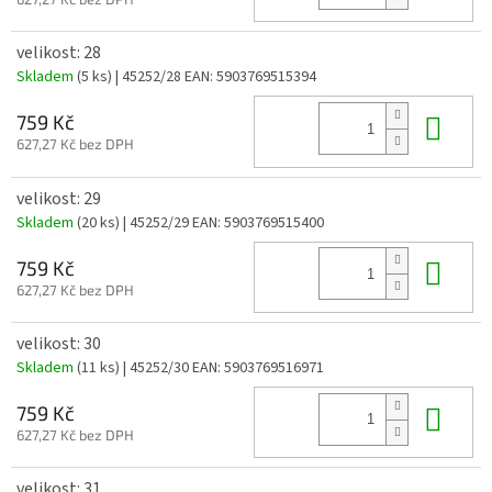
velikost: 28
Skladem
(5 ks)
| 45252/28
EAN:
5903769515394
Do 
759 Kč
627,27 Kč bez DPH
velikost: 29
Skladem
(20 ks)
| 45252/29
EAN:
5903769515400
Do 
759 Kč
627,27 Kč bez DPH
velikost: 30
Skladem
(11 ks)
| 45252/30
EAN:
5903769516971
Do 
759 Kč
627,27 Kč bez DPH
velikost: 31