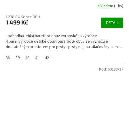
Skladem
(1 ks)
1 238,84 Kč bez DPH
1 499 Kč
DETAIL
- pohodlná lehká barefoot obuv evropského výrobce
4.bare (výrobce dětské obuvi bar3foot)- obuv se vyznačuje
dostatečným prostorem pro prsty - prsty nejsou utlačovány- zero...
38
39
40
41
42
Kód:
60183/37