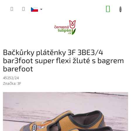
Přejít
NÁKUP
na
obsah
KOŠÍK
Bačkůrky plátěnky 3F 3BE3/4
bar3foot super flexi žluté s bagrem
barefoot
45252/24
Značka:
3F