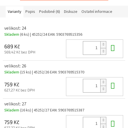
Varianty
Popis
Podobné (6)
Diskuze
Ostatní informace
velikost: 24
Skladem
(6 ks)
| 45252/24
EAN:
5903769515356
Do 
689 Kč
569,42 Kč bez DPH
velikost: 26
Skladem
(15 ks)
| 45252/26
EAN:
5903769515370
Do 
759 Kč
627,27 Kč bez DPH
velikost: 27
Skladem
(16 ks)
| 45252/27
EAN:
5903769515387
Do 
759 Kč
627,27 Kč bez DPH