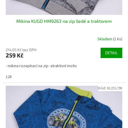
Mikina KUGO HM9263 na zip šedé a traktorem
Skladem
(1 ks)
214,05 Kč bez DPH
DETAIL
259 Kč
- mikina rozepínací na zip- atraktivní motiv
128
Kód:
61251/98