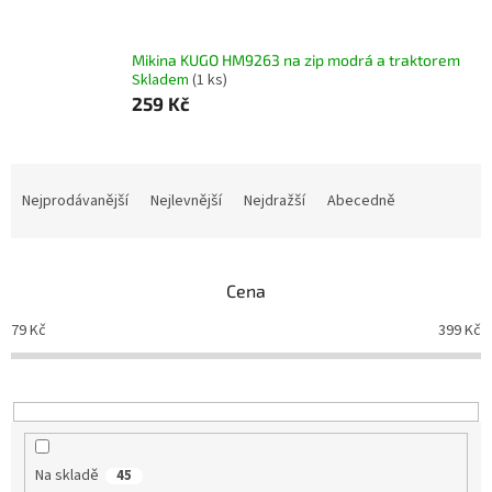
Mikina KUGO HM9263 na zip modrá a traktorem
Skladem
(1 ks)
259 Kč
Ř
a
Nejprodávanější
Nejlevnější
Nejdražší
Abecedně
z
e
n
Cena
í
p
79
Kč
399
Kč
r
o
d
u
k
t
Na skladě
45
ů