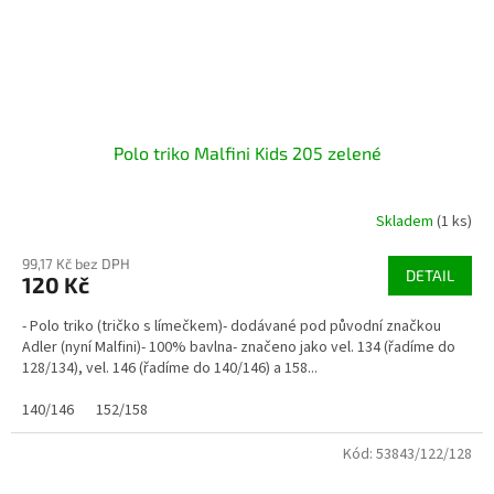
Polo triko Malfini Kids 205 zelené
Skladem
(1 ks)
99,17 Kč bez DPH
DETAIL
120 Kč
- Polo triko (tričko s límečkem)- dodávané pod původní značkou
Adler (nyní Malfini)- 100% bavlna- značeno jako vel. 134 (řadíme do
128/134), vel. 146 (řadíme do 140/146) a 158...
140/146
152/158
Kód:
53843/122/128