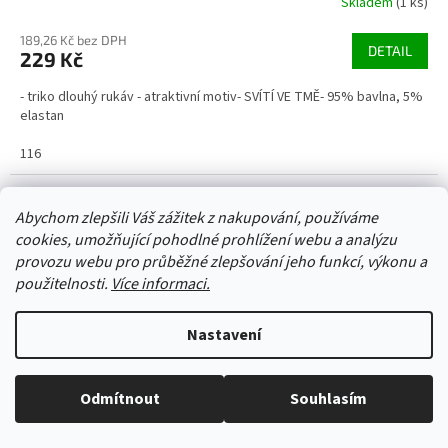
Skladem
(1 ks)
189,26 Kč bez DPH
DETAIL
229 Kč
- triko dlouhý rukáv - atraktivní motiv- SVÍTÍ VE TMĚ- 95% bavlna, 5%
elastan
116
Kód:
53174/122
Abychom zlepšili Váš zážitek z nakupování, používáme
cookies, umožňující pohodlné prohlížení webu a analýzu
provozu webu pro průběžné zlepšování jeho funkcí, výkonu a
použitelnosti.
Více informaci.
Nastavení
Odmítnout
Souhlasím
Vše skladem, zboží odesíláme každý pracovní den.