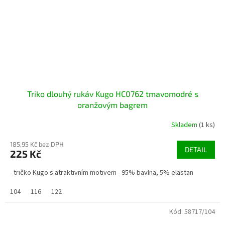
Triko dlouhý rukáv Kugo HC0762 tmavomodré s
oranžovým bagrem
Skladem
(1 ks)
185,95 Kč bez DPH
DETAIL
225 Kč
- tričko Kugo s atraktivním motivem - 95% bavlna, 5% elastan
104
116
122
Kód:
58717/104