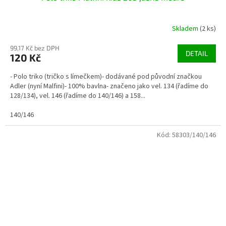
Skladem
(2 ks)
99,17 Kč bez DPH
DETAIL
120 Kč
- Polo triko (tričko s límečkem)- dodávané pod původní značkou
Adler (nyní Malfini)- 100% bavlna- značeno jako vel. 134 (řadíme do
128/134), vel. 146 (řadíme do 140/146) a 158...
140/146
Kód:
58303/140/146