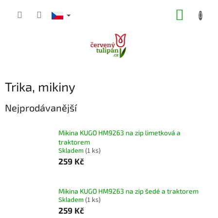
Přejít
NÁKUP
na
obsah
KOŠÍK
Trika, mikiny
Nejprodávanější
Mikina KUGO HM9263 na zip limetková a
traktorem
Skladem
(1 ks)
259 Kč
Mikina KUGO HM9263 na zip šedé a traktorem
Skladem
(1 ks)
259 Kč