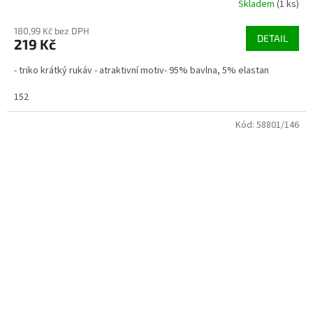
Skladem
(1 ks)
180,99 Kč bez DPH
DETAIL
219 Kč
- triko krátký rukáv - atraktivní motiv- 95% bavlna, 5% elastan
152
Kód:
58801/146