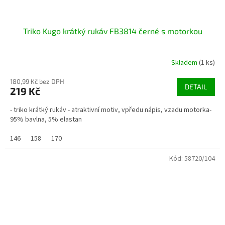
Triko Kugo krátký rukáv FB3814 černé s motorkou
Skladem
(1 ks)
180,99 Kč bez DPH
DETAIL
219 Kč
- triko krátký rukáv - atraktivní motiv, vpředu nápis, vzadu motorka-
95% bavlna, 5% elastan
146
158
170
Kód:
58720/104