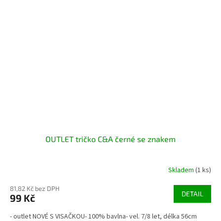
OUTLET tričko C&A černé se znakem
Skladem
(1 ks)
81,82 Kč bez DPH
DETAIL
99 Kč
- outlet NOVÉ S VISAČKOU- 100% bavlna- vel. 7/8 let, délka 56cm