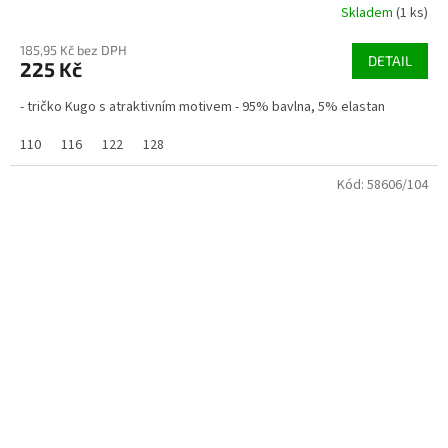
Skladem
(1 ks)
185,95 Kč bez DPH
DETAIL
225 Kč
- tričko Kugo s atraktivním motivem - 95% bavlna, 5% elastan
110
116
122
128
Kód:
58606/104