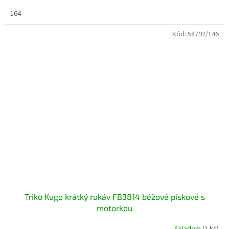
164
Kód:
58792/146
Triko Kugo krátký rukáv FB3814 béžové pískové s
motorkou
Skladem
(1 ks)