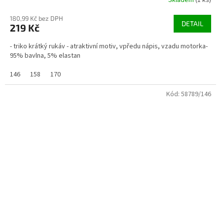
180,99 Kč bez DPH
DETAIL
219 Kč
- triko krátký rukáv - atraktivní motiv, vpředu nápis, vzadu motorka-
95% bavlna, 5% elastan
146
158
170
Kód:
58789/146