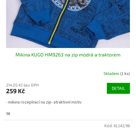
Mikina KUGO HM9263 na zip modrá a traktorem
Skladem
(1 ks)
214,05 Kč bez DPH
DETAIL
259 Kč
- mikina rozepínací na zip- atraktivní motiv
98
Kód:
61242/98