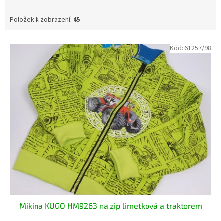
Položek k zobrazení:
45
V
Kód:
61257/98
ý
p
i
s
p
r
o
d
u
k
t
ů
Mikina KUGO HM9263 na zip limetková a traktorem