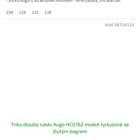
- tričko Kugo s atraktivním motivem - 95% bavlna, 5% elastan
104
116
122
128
Kód:
58714/110
Triko dlouhý rukáv Kugo HC0762 modré tyrkysové se
žlutým bagrem