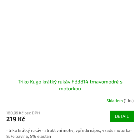
Triko Kugo krátký rukáv FB3814 tmavomodré s
motorkou
Skladem
(1 ks)
180,99 Kč bez DPH
DETAIL
219 Kč
- triko krátký rukáv - atraktivní motiv, vpředu nápis, vzadu motorka-
95% bavlna, 5% elastan