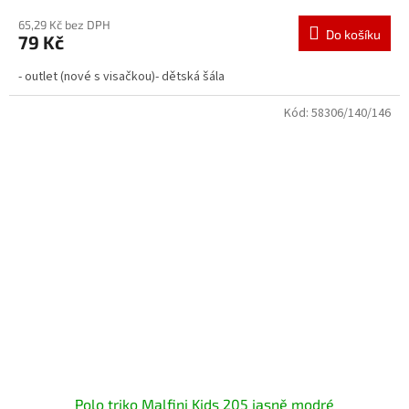
65,29 Kč bez DPH
Do košíku
79 Kč
- outlet (nové s visačkou)- dětská šála
Kód:
58306/140/146
Polo triko Malfini Kids 205 jasně modré