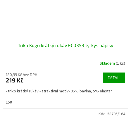
Triko Kugo krátký rukáv FC0353 tyrkys nápisy
Skladem
(1 ks)
180,99 Kč bez DPH
DETAIL
219 Kč
- triko krátký rukáv - atraktivní motiv- 95% bavlna, 5% elastan
158
Kód:
58795/164