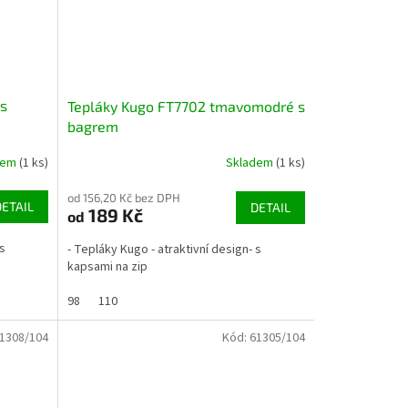
 s
Tepláky Kugo FT7702 tmavomodré s
bagrem
dem
(1 ks)
Skladem
(1 ks)
od 156,20 Kč bez DPH
DETAIL
DETAIL
189 Kč
od
 s
- Tepláky Kugo - atraktivní design- s
kapsami na zip
98
110
1308/104
Kód:
61305/104