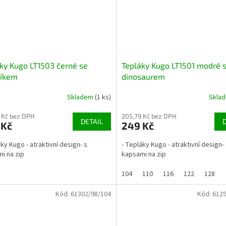
ky Kugo LT1503 černé se
Tepláky Kugo LT1501 modré 
líkem
dinosaurem
Skladem
(1 ks)
Skla
 Kč bez DPH
205,79 Kč bez DPH
DETAIL
 Kč
249 Kč
áky Kugo - atraktivní design- s
- Tepláky Kugo - atraktivní design-
i na zip
kapsami na zip
104
110
116
122
128
Kód:
61302/98/104
Kód:
6129