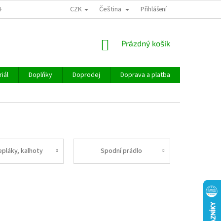
CZK
Čeština
CHOD
Přihlášení
NÁKUPNÍ
Prázdný košík
KOŠÍK
iál
Doplňky
Doprodej
Doprava a platba
Hodnocen
epláky, kalhoty
Spodní prádlo