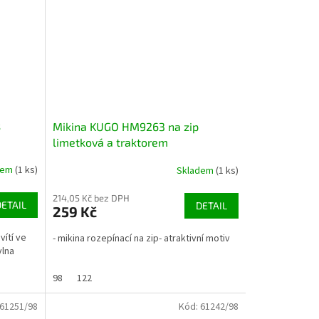
s
Mikina KUGO HM9263 na zip
limetková a traktorem
dem
(1 ks)
Skladem
(1 ks)
214,05 Kč bez DPH
DETAIL
DETAIL
259 Kč
vítí ve
- mikina rozepínací na zip- atraktivní motiv
vlna
98
122
61251/98
Kód:
61242/98