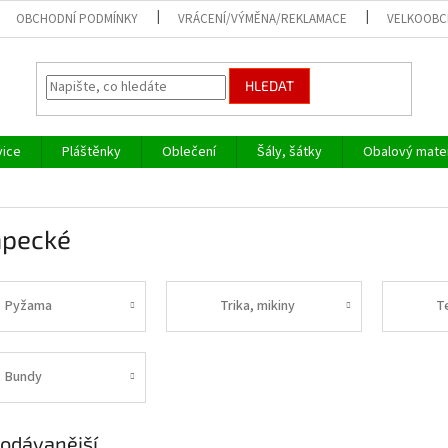
OBCHODNÍ PODMÍNKY
VRÁCENÍ/VÝMĚNA/REKLAMACE
VELKOOB
HLEDAT
vice
Pláštěnky
Oblečení
Šály, šátky
Obalový mater
apecké
Pyžama
Trika, mikiny
T
Bundy
odávanější