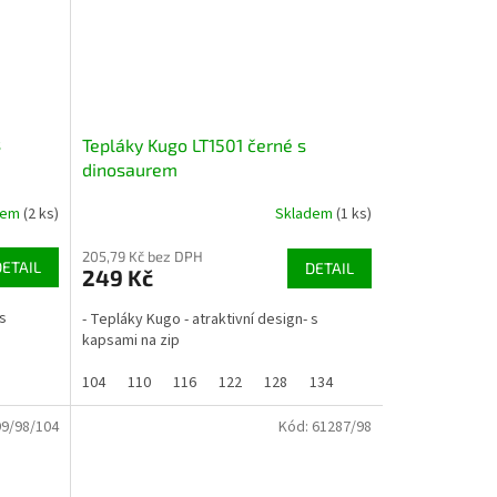
s
Tepláky Kugo LT1501 černé s
dinosaurem
dem
(2 ks)
Skladem
(1 ks)
205,79 Kč bez DPH
DETAIL
DETAIL
249 Kč
 s
- Tepláky Kugo - atraktivní design- s
kapsami na zip
104
110
116
122
128
134
9/98/104
Kód:
61287/98