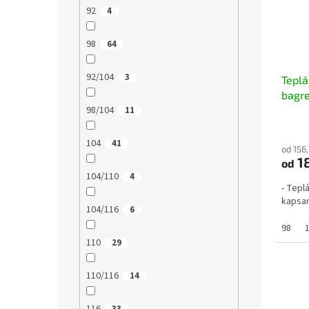
92
4
98
64
92/104
3
Teplá
bagr
98/104
11
104
41
od 156
1
od
104/110
4
- Tepl
kapsam
104/116
6
98
110
29
110/116
14