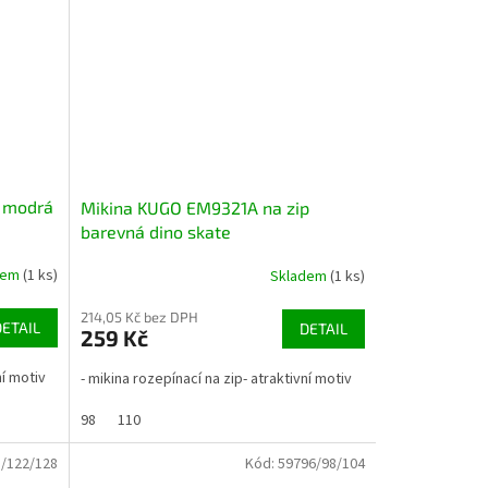
 modrá
Mikina KUGO EM9321A na zip
barevná dino skate
dem
(1 ks)
Skladem
(1 ks)
214,05 Kč bez DPH
DETAIL
DETAIL
259 Kč
ní motiv
- mikina rozepínací na zip- atraktivní motiv
98
110
/122/128
Kód:
59796/98/104