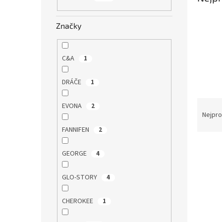
n
e
Značky
l
C&A
1
DRÁČE
1
Ř
EVONA
2
a
Nejpro
z
FANNIFEN
2
e
V
n
GEORGE
4
ý
í
p
p
GLO-STORY
4
i
r
s
o
p
d
CHEROKEE
1
r
u