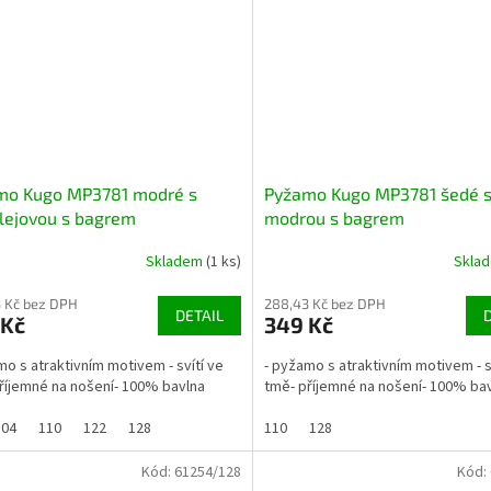
mo Kugo MP3781 modré s
Pyžamo Kugo MP3781 šedé 
lejovou s bagrem
modrou s bagrem
Skladem
(1 ks)
Skla
 Kč bez DPH
288,43 Kč bez DPH
DETAIL
 Kč
349 Kč
mo s atraktivním motivem - svítí ve
- pyžamo s atraktivním motivem - s
říjemné na nošení- 100% bavlna
tmě- příjemné na nošení- 100% ba
104
110
122
128
110
128
Kód:
61254/128
Kód: