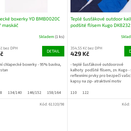
pecké boxerky YO BMB0020C
Teplé šusťákové outdoor kal
 maskáč
podšité flísem Kugo DK8232
tmavomodré s dinosaurem
Skladem
(1 ks)
Skla
Kč bez DPH
354,55 Kč bez DPH
DETAIL
Kč
429 Kč
itní chlapecké boxerky - 95% bavlna,
- teplé šusťákové outdoorové
astan
kalhoty podšité flísem, zn. Kugo - 
reflexními prvky pro bezpečí vašich
kapsy na zip- atraktivní motiv
28
134/140
146/152
158/164
110
122
Kód:
61320/98
Kód: