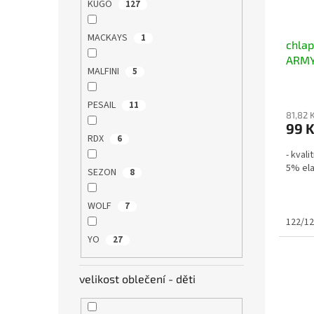
o
k
KUGO
127
d
t
u
ů
MACKAYS
1
chla
k
ARMY
t
MALFINI
5
ů
PESAIL
11
81,82 
99 
RDX
6
- kval
5% el
SEZON
8
WOLF
7
122/1
YO
27
velikost oblečení - děti