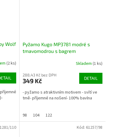
py Wolf
Pyžamo Kugo MP3781 modré s
tmavomodrou s bagrem
dem
(2 ks)
Skladem
(1 ks)
288,43 Kč bez DPH
DETAIL
DETAIL
349 Kč
 příjemné
- pyžamo s atraktivním motivem - svítí ve
)-
tmě- příjemné na nošení- 100% bavlna
98
104
122
1281/110
Kód:
61257/98