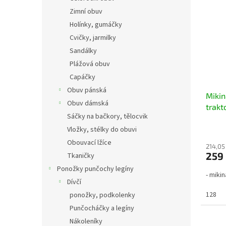
Zimní obuv
Holínky, gumáčky
Cvičky, jarmilky
Sandálky
Plážová obuv
Capáčky
Obuv pánská
Miki
Obuv dámská
trak
Sáčky na bačkory, tělocvik
Vložky, stélky do obuvi
Obouvací lžíce
214,05
259
Tkaničky
Ponožky punčochy legíny
- mikin
Dívčí
128
ponožky, podkolenky
Punčocháčky a legíny
Nákoleníky