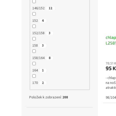
146/152
12
152
4
152/158
3
chlap
L2581
158
3
158/164
8
78,51 
95 K
164
1
- chla
170
na noš
2
atrakt
Položek k zobrazení:
208
98/104
Přeskočit