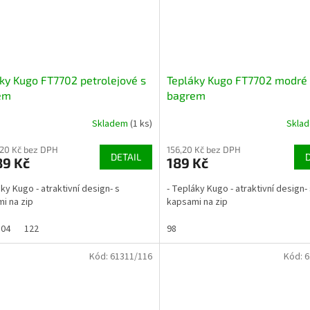
ky Kugo FT7702 petrolejové s
Tepláky Kugo FT7702 modré
em
bagrem
Skladem
(1 ks)
Skla
,20 Kč bez DPH
156,20 Kč bez DPH
DETAIL
89 Kč
189 Kč
áky Kugo - atraktivní design- s
- Tepláky Kugo - atraktivní design-
i na zip
kapsami na zip
104
122
98
Kód:
61311/116
Kód:
6