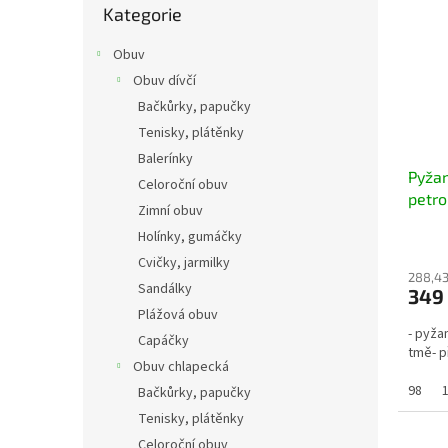
Kategorie
kategorie
Obuv
Obuv dívčí
Bačkůrky, papučky
Tenisky, plátěnky
Balerínky
Pyža
Celoroční obuv
petro
Zimní obuv
Holínky, gumáčky
Cvičky, jarmilky
288,43
Sandálky
349
Plážová obuv
- pyža
Capáčky
tmě- p
Obuv chlapecká
98
Bačkůrky, papučky
Tenisky, plátěnky
Celoroční obuv