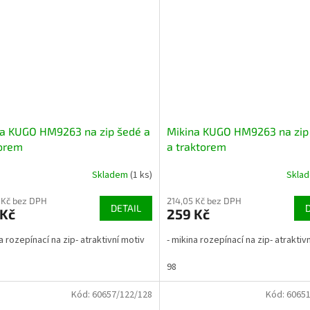
na KUGO HM9263 na zip šedé a
Mikina KUGO HM9263 na zip
torem
a traktorem
Skladem
(1 ks)
Skla
 Kč bez DPH
214,05 Kč bez DPH
DETAIL
 Kč
259 Kč
a rozepínací na zip- atraktivní motiv
- mikina rozepínací na zip- atraktiv
98
Kód:
60657/122/128
Kód:
60651