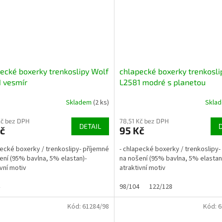
ecké boxerky trenkoslipy Wolf
chlapecké boxerky trenkosli
 vesmír
L2581 modré s planetou
Skladem
(2 ks)
Skla
Kč bez DPH
78,51 Kč bez DPH
DETAIL
č
95 Kč
pecké boxerky / trenkoslipy- příjemné
- chlapecké boxerky / trenkoslipy-
ení (95% bavlna, 5% elastan)-
na nošení (95% bavlna, 5% elastan
ivní motiv
atraktivní motiv
98/104
122/128
Kód:
61284/98
Kód:
6