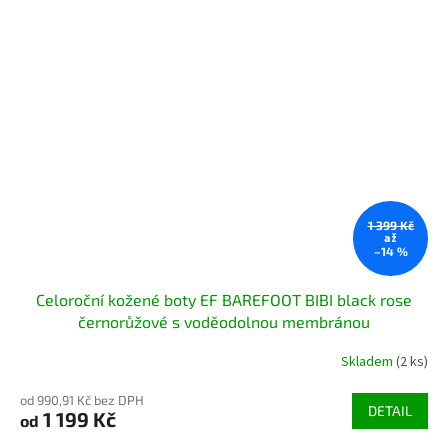
1 399 Kč
až
–14 %
Celoroční kožené boty EF BAREFOOT BIBI black rose
černorůžové s voděodolnou membránou
Skladem
(2 ks)
od 990,91 Kč bez DPH
DETAIL
1 199 Kč
od