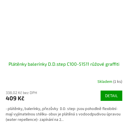
Plátěnky balerínky D.D.step C100-51511 růžové graffiti
Skladem
(1 ks)
338,02 Kč bez DPH
DETAIL
409 Kč
- plátěnky, balerínky, přezůvky D.D. step- jsou pohodlně flexibilní-
mají vyjímatelnou stélku- obuv je plátěná s vodoodpudivou úpravou
(water repellence)- zapínání na 2...