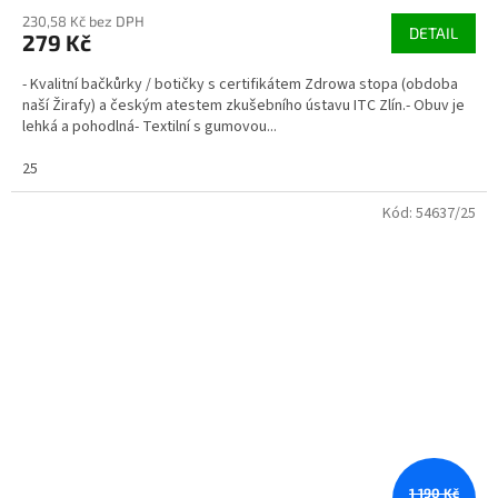
230,58 Kč bez DPH
DETAIL
279 Kč
- Kvalitní bačkůrky / botičky s certifikátem Zdrowa stopa (obdoba
naší Žirafy) a českým atestem zkušebního ústavu ITC Zlín.- Obuv je
lehká a pohodlná- Textilní s gumovou...
25
Kód:
54637/25
1 190 Kč