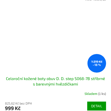
1 219 Kč
–18 %
Celoroční kožené boty obuv D. D. step S068-7B stříbrné
s barevnými hvězdičkami
Skladem
(1 ks)
825,62 Kč bez DPH
DETAIL
999 Kč