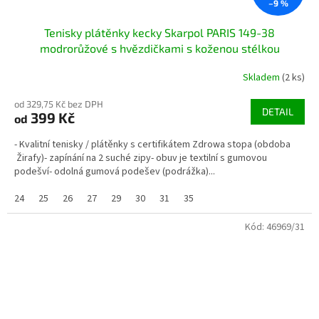
–9 %
Tenisky plátěnky kecky Skarpol PARIS 149-38
modrorůžové s hvězdičkami s koženou stélkou
Skladem
(2 ks)
od 329,75 Kč bez DPH
DETAIL
399 Kč
od
- Kvalitní tenisky / plátěnky s certifikátem Zdrowa stopa (obdoba
Žirafy)- zapínání na 2 suché zipy- obuv je textilní s gumovou
podešví- odolná gumová podešev (podrážka)...
24
25
26
27
29
30
31
35
Kód:
46969/31