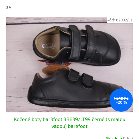
39
Kód:
62902/31
1 249 Kč
–20 %
Kožené boty bar3foot 3BE39/LT99 černé (s malou
vadou) barefoot
Skladem
(1 ks)