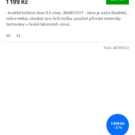
1 199 Kč
- kvalitní kožená obuv D.D.step...BAREFOOT - obuv je extra flexibilní,
velice lehká, vhodná i pro širší nožku- použité přírodní materiály
testovány v české laboratoři- nová...
30
31
Kód:
46786/32
1 279 Kč
–2 %