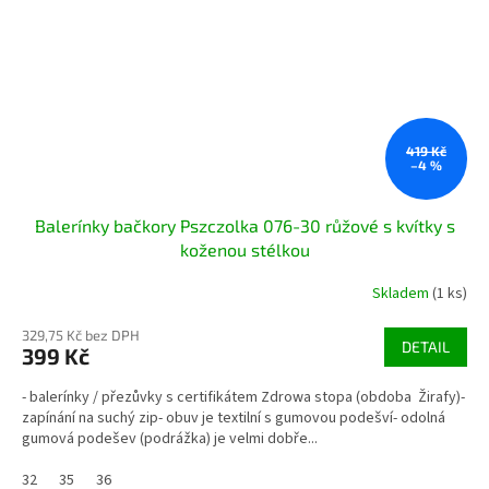
419 Kč
–4 %
Balerínky bačkory Pszczolka 076-30 růžové s kvítky s
koženou stélkou
Skladem
(1 ks)
329,75 Kč bez DPH
DETAIL
399 Kč
- balerínky / přezůvky s certifikátem Zdrowa stopa (obdoba Žirafy)-
zapínání na suchý zip- obuv je textilní s gumovou podešví- odolná
gumová podešev (podrážka) je velmi dobře...
32
35
36