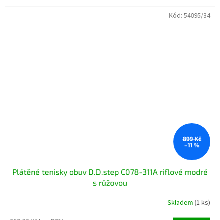
Kód:
54095/34
899 Kč
–11 %
Plátěné tenisky obuv D.D.step C078-311A riflové modré
s růžovou
Skladem
(1 ks)