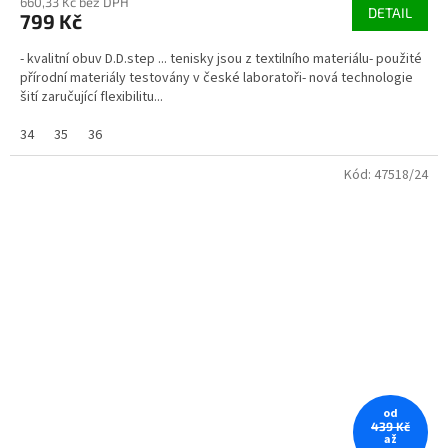
660,33 Kč bez DPH
DETAIL
799 Kč
- kvalitní obuv D.D.step ... tenisky jsou z textilního materiálu- použité
přírodní materiály testovány v české laboratoři- nová technologie
šití zaručující flexibilitu...
34
35
36
Kód:
47518/24
od
439 Kč
až