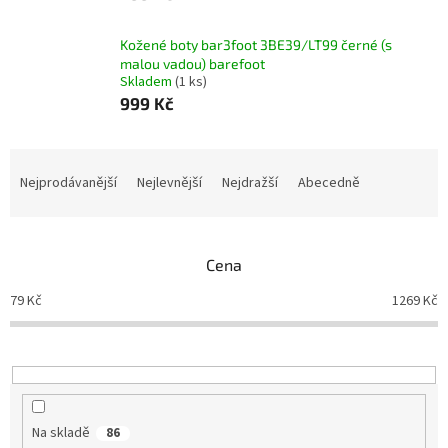
Kožené boty bar3foot 3BE39/LT99 černé (s
malou vadou) barefoot
Skladem
(1 ks)
999 Kč
Ř
a
Nejprodávanější
Nejlevnější
Nejdražší
Abecedně
z
e
n
Cena
í
p
79
Kč
1269
Kč
r
o
d
u
k
t
Na skladě
86
ů