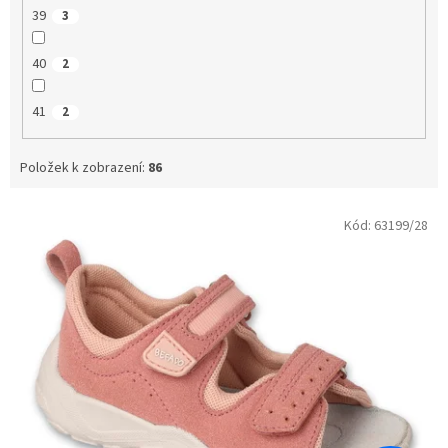
39
3
40
2
41
2
Položek k zobrazení:
86
V
Kód:
63199/28
ý
p
i
s
p
r
o
d
u
k