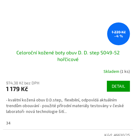
1 239 Kč
–4 %
Celoroční kožené boty obuv D. D. step S049-52
hořčicové
Skladem
(1 ks)
974,38 Kč bez DPH
DETAIL
1 179 Kč
- kvalitní kožená obuv D.D.step, flexibilní, odpovídá aktuálním
trendům obouvání - použité přírodní materiály testovány v české
laboratoři- nová technologie šití...
34
Kód:
46630/25