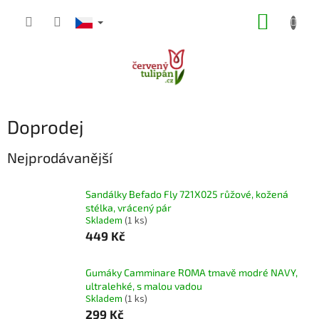
Přejít
NÁKUP
na
obsah
KOŠÍK
Doprodej
Nejprodávanější
Sandálky Befado Fly 721X025 růžové, kožená
stélka, vrácený pár
Skladem
(1 ks)
449 Kč
Gumáky Camminare ROMA tmavě modré NAVY,
ultralehké, s malou vadou
Skladem
(1 ks)
299 Kč