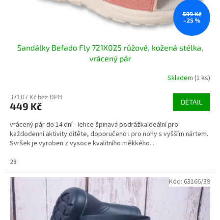
t
ů
599 Kč
–25 %
Sandálky Befado Fly 721X025 růžové, kožená stélka,
vrácený pár
Skladem
(1 ks)
371,07 Kč bez DPH
DETAIL
449 Kč
vrácený pár do 14 dní - lehce špinavá podrážkaIdeální pro
každodenní aktivity dítěte, doporučeno i pro nohy s vyšším nártem.
Svršek je vyroben z vysoce kvalitního měkkého...
28
Kód:
63166/39