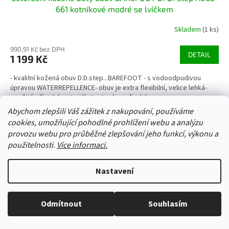
661 kotníkové modré se lvíčkem
Skladem
(1 ks)
990,91 Kč bez DPH
DETAIL
1 199 Kč
- kvalitní kožená obuv D.D.step...BAREFOOT - s vodoodpudivou
úpravou WATERREPELLENCE- obuv je extra flexibilní, velice lehká-
použité přírodní materiály testovány v české...
Abychom zlepšili Váš zážitek z nakupování, používáme
31
cookies, umožňující pohodlné prohlížení webu a analýzu
provozu webu pro průběžné zlepšování jeho funkcí, výkonu a
Kód:
41265/32
použitelnosti.
Více informaci.
Nastavení
Odmítnout
Souhlasím
Vše skladem, zboží odesíláme každý pracovní den.