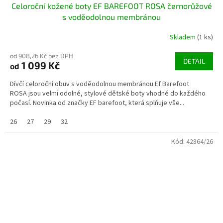
Celoroční kožené boty EF BAREFOOT ROSA černorůžové
s voděodolnou membránou
Skladem
(1 ks)
od 908,26 Kč bez DPH
DETAIL
1 099 Kč
od
Dívčí celoroční obuv s voděodolnou membránou Ef Barefoot
ROSA jsou velmi odolné, stylové dětské boty vhodné do každého
počasí. Novinka od značky EF barefoot, která splňuje vše...
26
27
29
32
Kód:
42864/26