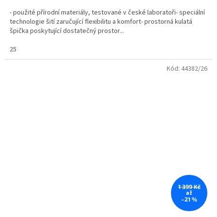
- použité přírodní materiály, testované v české laboratoři- speciální
technologie šití zaručující flexibilitu a komfort- prostorná kulatá
špička poskytující dostatečný prostor...
25
Kód:
44382/26
1 399 Kč
až
–21 %