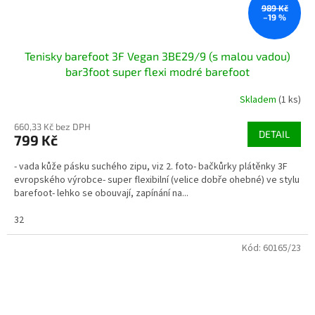
989 Kč
–19 %
Tenisky barefoot 3F Vegan 3BE29/9 (s malou vadou)
bar3foot super flexi modré barefoot
Skladem
(1 ks)
660,33 Kč bez DPH
DETAIL
799 Kč
- vada kůže pásku suchého zipu, viz 2. foto- bačkůrky plátěnky 3F
evropského výrobce- super flexibilní (velice dobře ohebné) ve stylu
barefoot- lehko se obouvají, zapínání na...
32
Kód:
60165/23