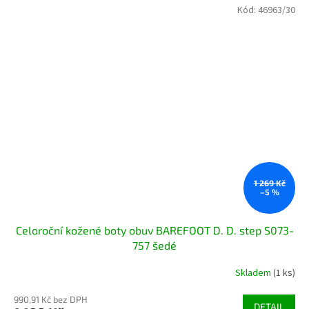
Kód:
46963/30
1 269 Kč
–5 %
Celoroční kožené boty obuv BAREFOOT D. D. step S073-
757 šedé
Skladem
(1 ks)
990,91 Kč bez DPH
DETAIL