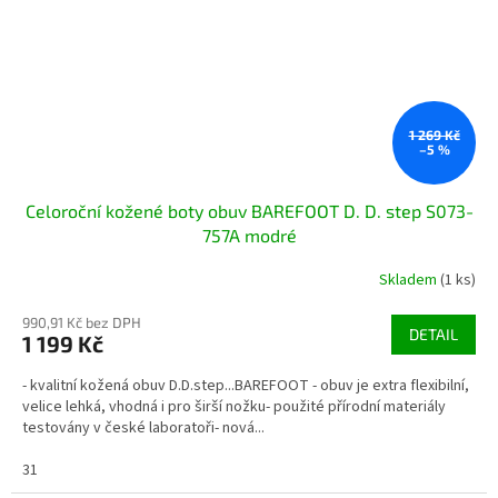
1 269 Kč
–5 %
Celoroční kožené boty obuv BAREFOOT D. D. step S073-
757A modré
Skladem
(1 ks)
990,91 Kč bez DPH
DETAIL
1 199 Kč
- kvalitní kožená obuv D.D.step...BAREFOOT - obuv je extra flexibilní,
velice lehká, vhodná i pro širší nožku- použité přírodní materiály
testovány v české laboratoři- nová...
31