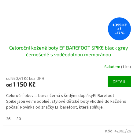
1 399 Kč
až
–17 %
Celoroční kožené boty EF BAREFOOT SPIKE black grey
černošedé s voděodolnou membránou
Skladem
(1 ks)
od 950,41 Kč bez DPH
DETAIL
1 150 Kč
od
Celoroční obuv ... barva černá s šedými doplňkyEf Barefoot
Spike jsou velmi odolné, stylové dětské boty vhodné do každého
počasí. Novinka od značky EF barefoot, která splňuje...
26
30
Kód:
42861/26