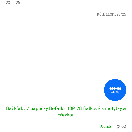
23
25
Kód:
110P178/25
299 Kč
–6 %
Bačkůrky / papučky Befado 110P178 fialkové s motýlky a
přezkou
Skladem
(2 ks)