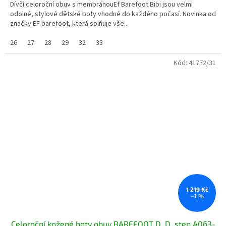
Dívčí celoroční obuv s membránouEf Barefoot Bibi jsou velmi
odolné, stylové dětské boty vhodné do každého počasí. Novinka od
značky EF barefoot, která splňuje vše...
26
27
28
29
32
33
Kód:
41772/31
1 219 Kč
–1 %
Celoroční kožené boty obuv BAREFOOT D. D. step A063-