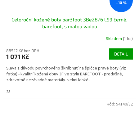
–10 %
Celoroční kožené boty bar3foot 3Be28/6 L99 černé,
barefoot, s malou vadou
Skladem
(1 ks)
885,12 Kč bez DPH
DETAIL
1 071 Kč
Sleva z důvodu povrchového škrábnutí na špičce pravé boty (viz
fotka) - kvalitní kožená obuv 3F ve stylu BAREFOOT - prodyšné,
zdravotně nezávadné materiály- velmi lehké-...
25
Kód:
54140/32