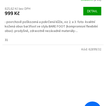
825,62 Kč bez DPH
DETAIL
999 Kč
- povrchově poškozená a pokrčená kůže, viz 2. a 3. foto- kvalitní
kožená obuv bar3foot ve stylu BARE FOOT (kompromisní flexibilní
obuv)- prodyšné, zdravotně nezávadné materiály-...
31
Kód:
62899/32