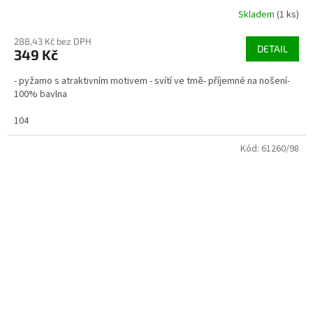
Skladem
(1 ks)
288,43 Kč bez DPH
DETAIL
349 Kč
- pyžamo s atraktivním motivem - svítí ve tmě- příjemné na nošení-
100% bavlna
104
Kód:
61260/98