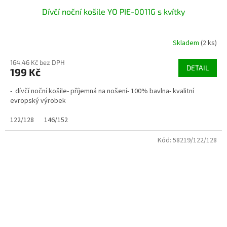
Dívčí noční košile YO PIE-0011G s kvítky
Skladem
(2 ks)
164,46 Kč bez DPH
DETAIL
199 Kč
- dívčí noční košile- příjemná na nošení- 100% bavlna- kvalitní
evropský výrobek
122/128
146/152
Kód:
58219/122/128