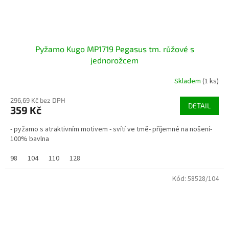
Pyžamo Kugo MP1719 Pegasus tm. růžové s
jednorožcem
Skladem
(1 ks)
296,69 Kč bez DPH
DETAIL
359 Kč
- pyžamo s atraktivním motivem - svítí ve tmě- příjemné na nošení-
100% bavlna
98
104
110
128
Kód:
58528/104