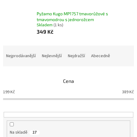
Pyžamo Kugo MP1757 tmavorůžové s
tmavomodrou s jednorožcem
Skladem
(1 ks)
349 Kč
Ř
a
Nejprodávanější
Nejlevnější
Nejdražší
Abecedně
z
e
n
Cena
í
p
199
Kč
389
Kč
r
o
d
u
k
t
Na skladě
27
ů