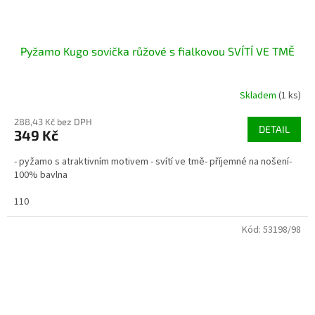
Pyžamo Kugo sovička růžové s fialkovou SVÍTÍ VE TMĚ
Skladem
(1 ks)
288,43 Kč bez DPH
DETAIL
349 Kč
- pyžamo s atraktivním motivem - svítí ve tmě- příjemné na nošení-
100% bavlna
110
Kód:
53198/98