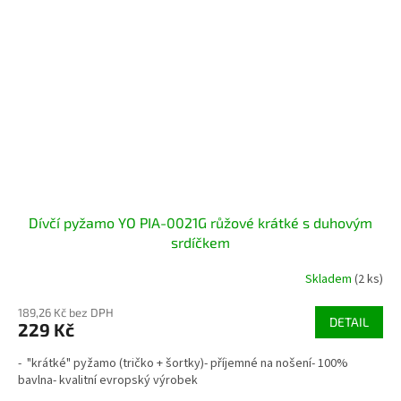
Dívčí pyžamo YO PIA-0021G růžové krátké s duhovým
srdíčkem
Skladem
(2 ks)
189,26 Kč bez DPH
DETAIL
229 Kč
- "krátké" pyžamo (tričko + šortky)- příjemné na nošení- 100%
bavlna- kvalitní evropský výrobek