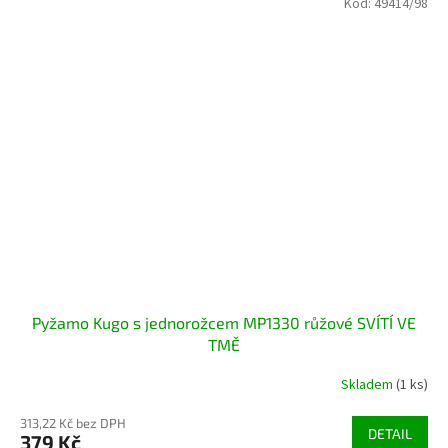
Kód:
49414/98
Pyžamo Kugo s jednorožcem MP1330 růžové SVÍTÍ VE
TMĚ
Skladem
(1 ks)
313,22 Kč bez DPH
DETAIL
379 Kč