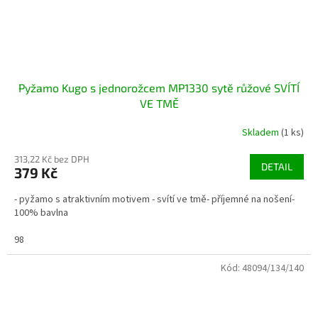
Pyžamo Kugo s jednorožcem MP1330 sytě růžové SVÍTÍ
VE TMĚ
Skladem
(1 ks)
313,22 Kč bez DPH
DETAIL
379 Kč
- pyžamo s atraktivním motivem - svítí ve tmě- příjemné na nošení-
100% bavlna
98
Kód:
48094/134/140