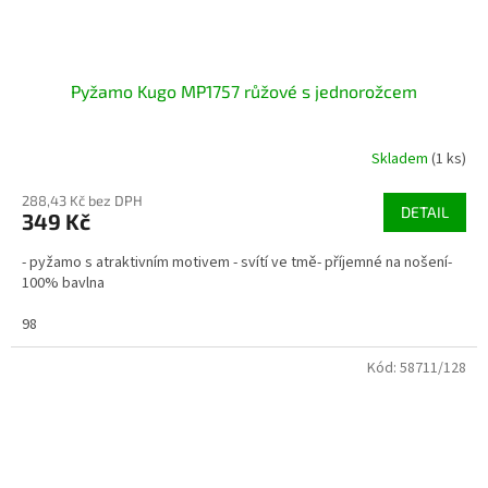
Pyžamo Kugo MP1757 růžové s jednorožcem
Skladem
(1 ks)
288,43 Kč bez DPH
DETAIL
349 Kč
- pyžamo s atraktivním motivem - svítí ve tmě- příjemné na nošení-
100% bavlna
98
Kód:
58711/128