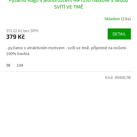
SVÍTÍ VE TMĚ
Skladem
(2 ks)
313,22 Kč bez DPH
DETAIL
379 Kč
- pyžamo s atraktivním motivem - svítí ve tmě- příjemné na nošení-
100% bavlna
98
104
Kód:
49408/98