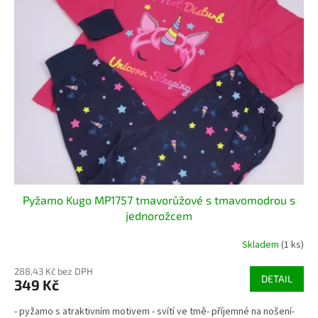
Pyžamo Kugo MP1757 tmavorůžové s tmavomodrou s
jednorožcem
Skladem
(1 ks)
288,43 Kč bez DPH
DETAIL
349 Kč
- pyžamo s atraktivním motivem - svítí ve tmě- příjemné na nošení-