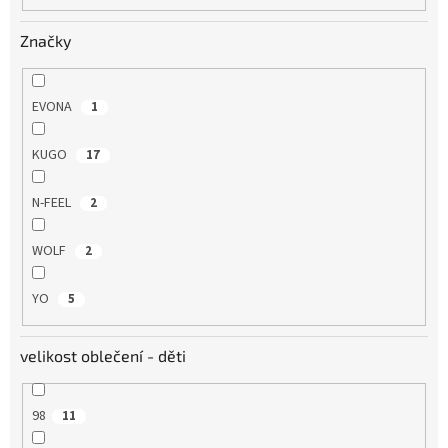
Značky
EVONA
1
KUGO
17
N-FEEL
2
WOLF
2
YO
5
velikost oblečení - děti
98
11