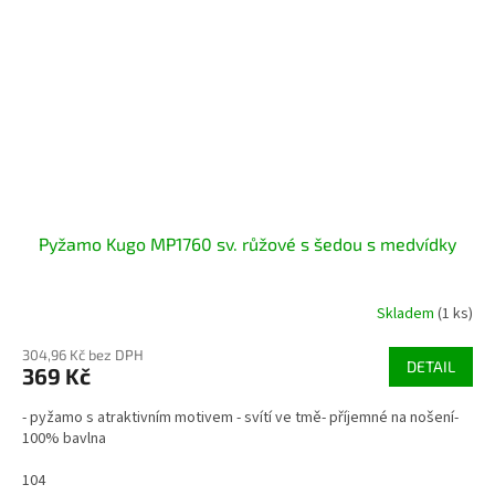
Pyžamo Kugo MP1760 sv. růžové s šedou s medvídky
Skladem
(1 ks)
304,96 Kč bez DPH
DETAIL
369 Kč
- pyžamo s atraktivním motivem - svítí ve tmě- příjemné na nošení-
100% bavlna
104