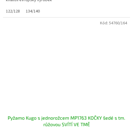
kvalitní evropský výrobek
122/128
134/140
Kód:
54760/164
Pyžamo Kugo s jednorožcem MP1763 KOČKY šedé s tm.
růžovou SVÍTÍ VE TMĚ