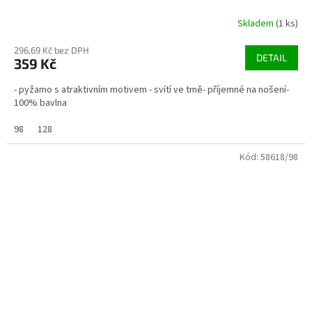
Skladem
(1 ks)
296,69 Kč bez DPH
DETAIL
359 Kč
- pyžamo s atraktivním motivem - svítí ve tmě- příjemné na nošení-
100% bavlna
98
128
Kód:
58618/98