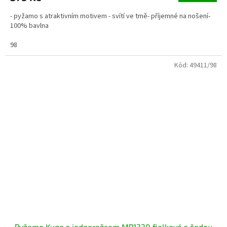
- pyžamo s atraktivním motivem - svítí ve tmě- příjemné na nošení-
100% bavlna
98
Kód:
49411/98
Pyžamo Kugo s jednorožcem MP1330 fialkové s šedou