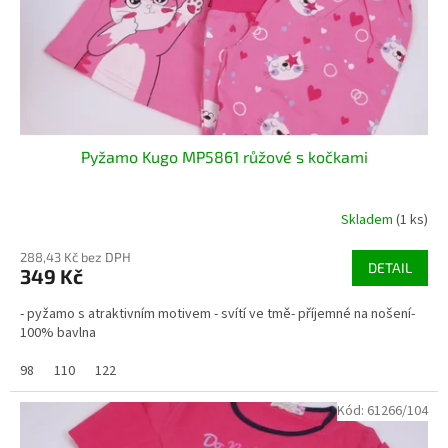
Pyžamo Kugo MP5861 růžové s kočkami
Skladem
(1 ks)
288,43 Kč bez DPH
DETAIL
349 Kč
- pyžamo s atraktivním motivem - svítí ve tmě- příjemné na nošení-
100% bavlna
98
110
122
Kód:
61266/104