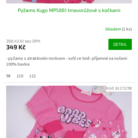
Pyžamo Kugo MP5861 tmavorůžové s kočkami
Skladem
(1 ks)
288,43 Kč bez DPH
DETAIL
349 Kč
- pyžamo s atraktivním motivem - svítí ve tmě- příjemné na nošení-
100% bavlna
98
110
122
Kód:
61272/98