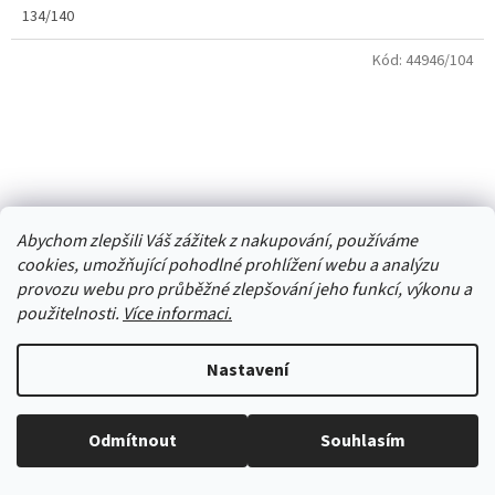
134/140
Kód:
44946/104
Abychom zlepšili Váš zážitek z nakupování, používáme
cookies, umožňující pohodlné prohlížení webu a analýzu
provozu webu pro průběžné zlepšování jeho funkcí, výkonu a
použitelnosti.
Více informaci.
Nastavení
Pyžamo Kugo s jednorožcem svítí ve tmě lososové s
fialkovou
Odmítnout
Souhlasím
Vše skladem, zboží odesíláme každý pracovní den.
Skladem
(1 ks)