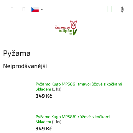
Přejít
NÁKUP
na
obsah
KOŠÍK
Pyžama
Nejprodávanější
Pyžamo Kugo MP5861 tmavorůžové s kočkami
Skladem
(1 ks)
349 Kč
Pyžamo Kugo MP5861 růžové s kočkami
Skladem
(1 ks)
349 Kč