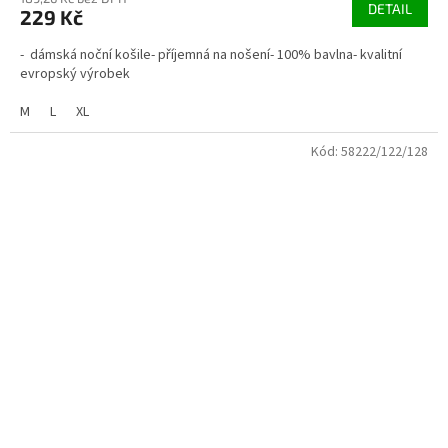
DETAIL
229 Kč
- dámská noční košile- příjemná na nošení- 100% bavlna- kvalitní
evropský výrobek
M
L
XL
Kód:
58222/122/128