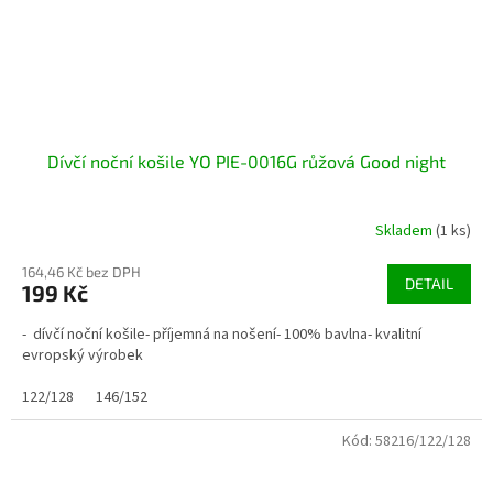
Dívčí noční košile YO PIE-0016G růžová Good night
Skladem
(1 ks)
164,46 Kč bez DPH
DETAIL
199 Kč
- dívčí noční košile- příjemná na nošení- 100% bavlna- kvalitní
evropský výrobek
122/128
146/152
Kód:
58216/122/128