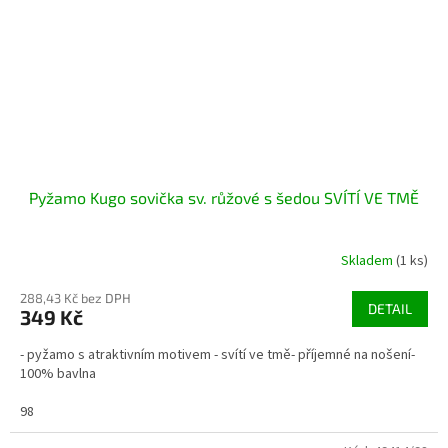
Pyžamo Kugo sovička sv. růžové s šedou SVÍTÍ VE TMĚ
Skladem
(1 ks)
288,43 Kč bez DPH
DETAIL
349 Kč
- pyžamo s atraktivním motivem - svítí ve tmě- příjemné na nošení-
100% bavlna
98