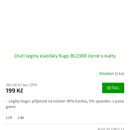
Dívčí legíny elasťáky Kugo BL2388 černé s květy
Skladem
(1 ks)
164,46 Kč bez DPH
DETAIL
199 Kč
- Legíny Kugo- příjemné na nošení- 95% bavlna, 5% spandex- v pase
guma
134
146
Kód:
61236/122