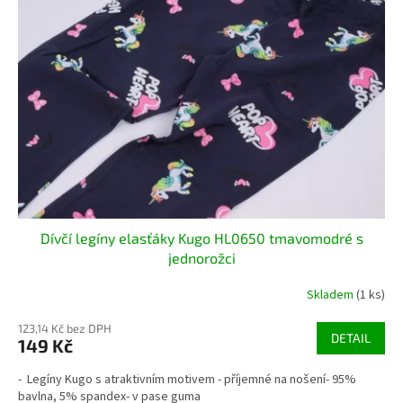
Dívčí legíny elasťáky Kugo HL0650 tmavomodré s
jednorožci
Skladem
(1 ks)
123,14 Kč bez DPH
DETAIL
149 Kč
- Legíny Kugo s atraktivním motivem - příjemné na nošení- 95%
bavlna, 5% spandex- v pase guma