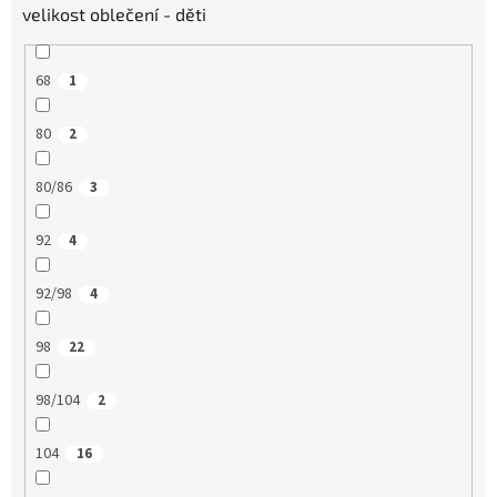
velikost oblečení - děti
68
1
80
2
80/86
3
92
4
92/98
4
98
22
98/104
2
104
16