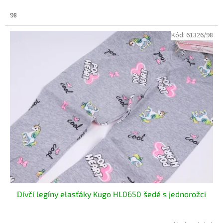
98
Kód:
61326/98
Dívčí legíny elasťáky Kugo HL0650 šedé s jednorožci