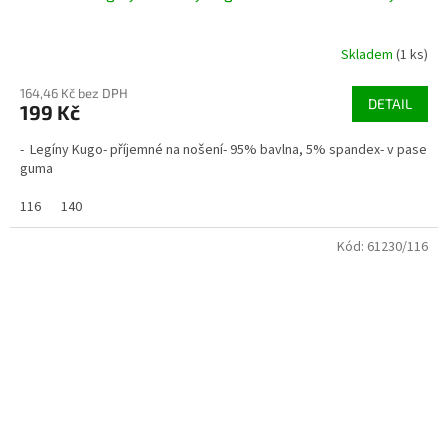
Skladem
(1 ks)
164,46 Kč bez DPH
DETAIL
199 Kč
- Legíny Kugo- příjemné na nošení- 95% bavlna, 5% spandex- v pase
guma
116
140
Kód:
61230/116