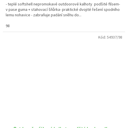
- teplé softshell nepromokavé outdoorové kalhoty podšité flísem-
v pase guma + stahovací šňůrka- praktické dvojité řešení spodního
lemu nohavice - zabraňuje padání sněhu do...
98
Kód:
54937/98