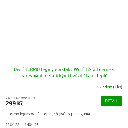
Dívčí TERMO legíny elasťáky Wolf T2423 černé s
barevnými metalickými hvězdičkami teplé
Skladem
(3 ks)
247,11 Kč bez DPH
DETAIL
299 Kč
- termo legíny Wolf - teplé, hřejivé - v pase guma
116/122
140/146