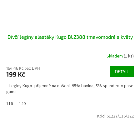
Dívčí legíny elasťáky Kugo BL2388 tmavomodré s květy
Skladem
(1 ks)
164,46 Kč bez DPH
DETAIL
199 Kč
- Legíny Kugo- příjemné na nošení- 95% bavlna, 5% spandex- v pase
guma
116
140
Kód:
61227/116/122