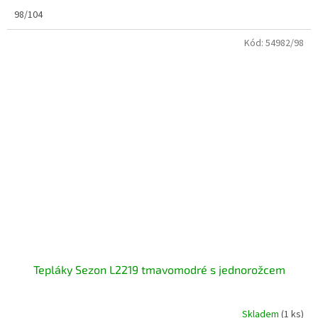
98/104
Kód:
54982/98
Tepláky Sezon L2219 tmavomodré s jednorožcem
Skladem
(1 ks)