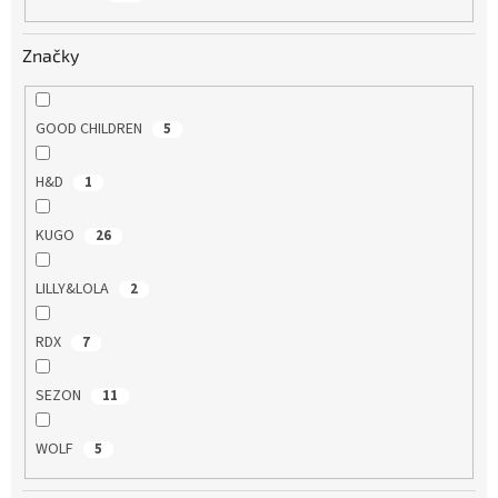
ů
Značky
GOOD CHILDREN
5
H&D
1
KUGO
26
LILLY&LOLA
2
RDX
7
SEZON
11
WOLF
5