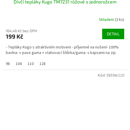
Dívčí tepláky Kugo TM7231 růžové s jednorožcem
Skladem
(3 ks)
164,46 Kč bez DPH
DETAIL
199 Kč
- Tepláky Kugo s atraktivním motivem - příjemné na nošení- 100%
bavlna- v pase guma + stahovací šňůrka/guma- s kapsami na zip
98
104
110
128
Kód:
58594/110