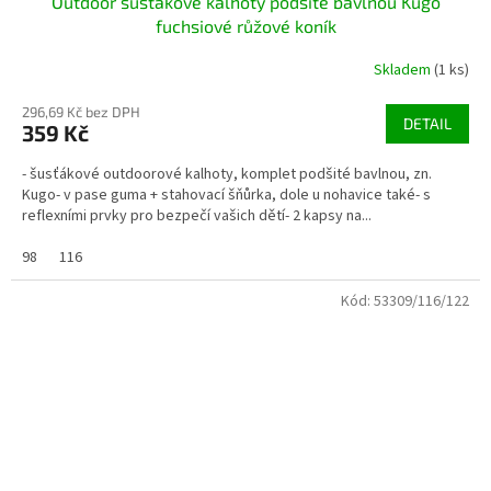
Outdoor šusťákové kalhoty podšité bavlnou Kugo
fuchsiové růžové koník
Skladem
(1 ks)
296,69 Kč bez DPH
DETAIL
359 Kč
- šusťákové outdoorové kalhoty, komplet podšité bavlnou, zn.
Kugo- v pase guma + stahovací šňůrka, dole u nohavice také- s
reflexními prvky pro bezpečí vašich dětí- 2 kapsy na...
98
116
Kód:
53309/116/122