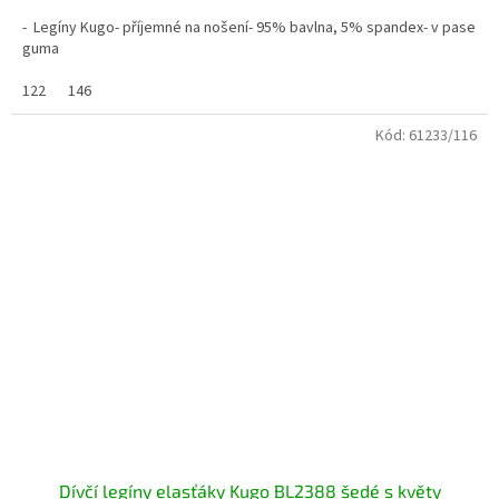
- Legíny Kugo- příjemné na nošení- 95% bavlna, 5% spandex- v pase
guma
122
146
Kód:
61233/116
Dívčí legíny elasťáky Kugo BL2388 šedé s květy