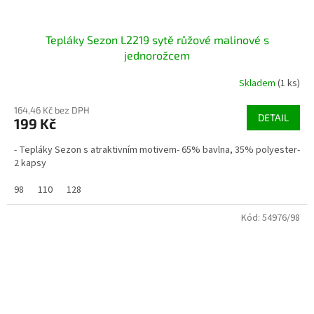
Tepláky Sezon L2219 sytě růžové malinové s
jednorožcem
Skladem
(1 ks)
164,46 Kč bez DPH
DETAIL
199 Kč
- Tepláky Sezon s atraktivním motivem- 65% bavlna, 35% polyester-
2 kapsy
98
110
128
Kód:
54976/98