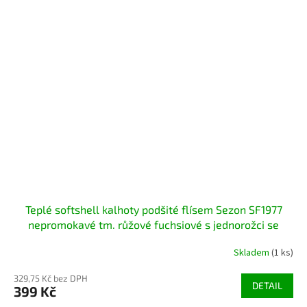
Teplé softshell kalhoty podšité flísem Sezon SF1977
nepromokavé tm. růžové fuchsiové s jednorožci se
stavebními stroji
Skladem
(1 ks)
329,75 Kč bez DPH
DETAIL
399 Kč