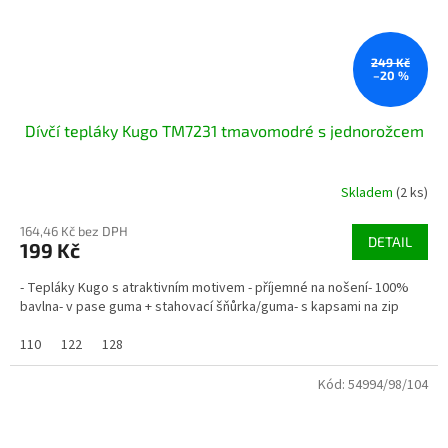
249 Kč
–20 %
Dívčí tepláky Kugo TM7231 tmavomodré s jednorožcem
Skladem
(2 ks)
164,46 Kč bez DPH
DETAIL
199 Kč
- Tepláky Kugo s atraktivním motivem - příjemné na nošení- 100%
bavlna- v pase guma + stahovací šňůrka/guma- s kapsami na zip
110
122
128
Kód:
54994/98/104