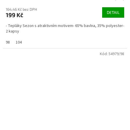
164,46 Kč bez DPH
DETAIL
199 Kč
- Tepláky Sezon s atraktivním motivem- 65% bavlna, 35% polyester-
2 kapsy
98
104
Kód:
54979/98