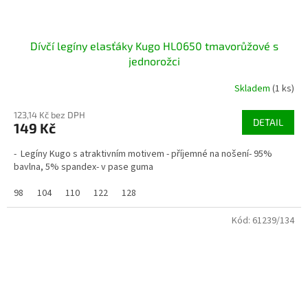
Dívčí legíny elasťáky Kugo HL0650 tmavorůžové s
jednorožci
Skladem
(1 ks)
123,14 Kč bez DPH
DETAIL
149 Kč
- Legíny Kugo s atraktivním motivem - příjemné na nošení- 95%
bavlna, 5% spandex- v pase guma
98
104
110
122
128
Kód:
61239/134