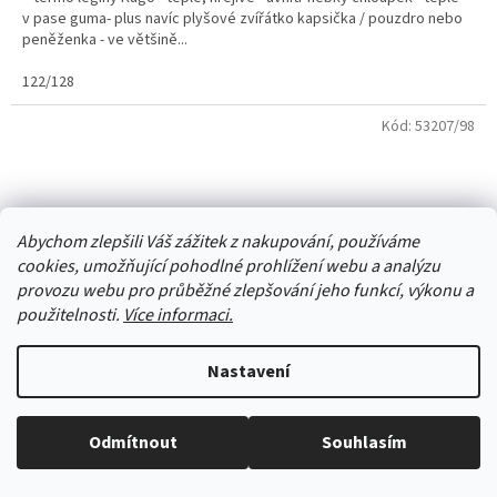
v pase guma- plus navíc plyšové zvířátko kapsička / pouzdro nebo
peněženka - ve většině...
122/128
Kód:
53207/98
Abychom zlepšili Váš zážitek z nakupování, používáme
cookies, umožňující pohodlné prohlížení webu a analýzu
provozu webu pro průběžné zlepšování jeho funkcí, výkonu a
použitelnosti.
Více informaci.
Nastavení
Odmítnout
Souhlasím
Vše skladem, zboží odesíláme každý pracovní den.
Dívčí tepláky Kugo tm. modré s jednorožcem