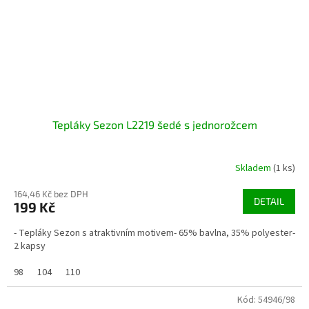
Tepláky Sezon L2219 šedé s jednorožcem
Skladem
(1 ks)
164,46 Kč bez DPH
DETAIL
199 Kč
- Tepláky Sezon s atraktivním motivem- 65% bavlna, 35% polyester-
2 kapsy
98
104
110
Kód:
54946/98