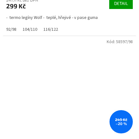
247,11 Kč bez DPH
DETAIL
299 Kč
- termo legíny Wolf - teplé, hřejivé - v pase guma
92/98
104/110
116/122
Kód:
58597/98
249 Kč
–20 %