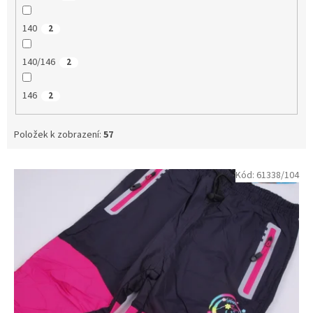
140
2
140/146
2
146
2
Položek k zobrazení:
57
V
Kód:
61338/104
ý
p
i
s
p
r
o
d
u