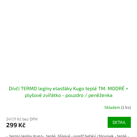
Dívčí TERMO legíny elasťáky Kugo teplé TM. MODRÉ +
plyšové zvířátko - pouzdro / peněženka
Skladem
(1 ks)
247,11 Kč bez DPH
DETAIL
299 Kč
- termo legíny Kugo- teplé, hřejivé - uvnitř hebký chloupek - teplé -