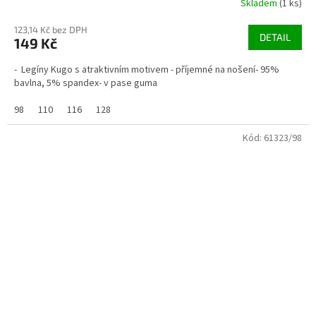
Skladem
(1 ks)
123,14 Kč bez DPH
DETAIL
149 Kč
- Legíny Kugo s atraktivním motivem - příjemné na nošení- 95%
bavlna, 5% spandex- v pase guma
98
110
116
128
Kód:
61323/98