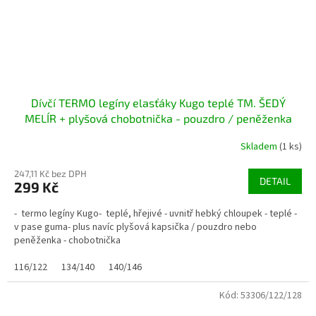
Dívčí TERMO legíny elasťáky Kugo teplé TM. ŠEDÝ
MELÍR + plyšová chobotnička - pouzdro / peněženka
Skladem
(1 ks)
247,11 Kč bez DPH
DETAIL
299 Kč
- termo legíny Kugo- teplé, hřejivé - uvnitř hebký chloupek - teplé -
v pase guma- plus navíc plyšová kapsička / pouzdro nebo
peněženka - chobotnička
116/122
134/140
140/146
Kód:
53306/122/128