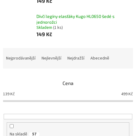
149 Kč
Dívčí legíny elasťáky Kugo HL0650 šedé s
jednorožci
Skladem
(1 ks)
149 Kč
Ř
a
Nejprodávanější
Nejlevnější
Nejdražší
Abecedně
z
e
n
Cena
í
p
139
Kč
499
Kč
r
o
d
u
k
t
Na skladě
57