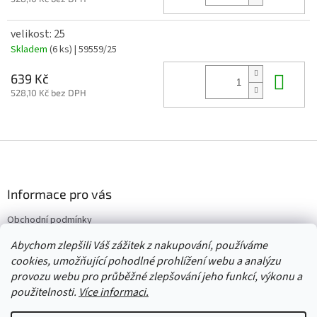
velikost: 25
Skladem
(6 ks)
| 59559/25
Do 
639 Kč
528,10 Kč bez DPH
Z
á
p
a
Informace pro vás
t
Obchodní podmínky
í
Vrácení/výměna/reklamace
Abychom zlepšili Váš zážitek z nakupování, používáme
Velkoobchod
cookies, umožňující pohodlné prohlížení webu a analýzu
provozu webu pro průběžné zlepšování jeho funkcí, výkonu a
použitelnosti.
Více informaci.