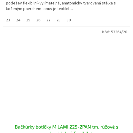
podešev flexibilní- Vyjímatelná, anatomicky tvarovaná stélka s
koženým povrchem- obuv je textilní-...
23
24
25
26
27
28
30
Kód:
53264/20
Bačkůrky botičky MILAMI 225-2PAN tm. růžové s