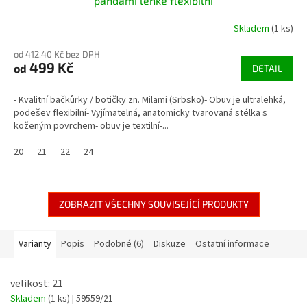
pandami lehké flexibilní
Skladem
(1 ks)
od 412,40 Kč bez DPH
499 Kč
od
DETAIL
- Kvalitní bačkůrky / botičky zn. Milami (Srbsko)- Obuv je ultralehká,
podešev flexibilní- Vyjímatelná, anatomicky tvarovaná stélka s
koženým povrchem- obuv je textilní-...
20
21
22
24
ZOBRAZIT VŠECHNY SOUVISEJÍCÍ PRODUKTY
Varianty
Popis
Podobné (6)
Diskuze
Ostatní informace
velikost: 21
Skladem
(1 ks)
| 59559/21