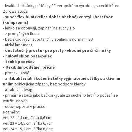
- kvalitní bačkůrky plátěnky 3F evropského výrobce, s certifikátem
Zdrowa stopa
-
super flexibilní (velice dobře ohebné) ve stylu barefoot
(kompromis)
- lehko se obouvají, zapínání na suchý zip
- z prodyšných tkanin
- bez škodlivých substancí, v souladu s normami EU
- nízká hmotnost
-
dostatečný prostor pro prsty - vhodné pro širší nožky
- nulový sklon pata-palec
- tenká podešev
- flexibilní podélně i příčně
- protiskluzové
-
antibakteriální
kožené stélky vyjímatelné stélky s aktivním
uhlím
pohlcujícím zápach
,
bez podpory klenby
- atraktivní design
- primárně slouží jako bačkorky, ale za suchého letního počasí lze
využít i na ven
- obuv neperte v pračce
Rozměry:
vel. 22 = 14 cm, šířka 6,6 cm
vel. 23 = 14,5 cm, šířka 6,7cm
vel. 24 = 15,2 cm, šířka 6,8cm