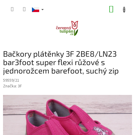
Přejít
NÁKUP
na
obsah
KOŠÍK
Bačkory plátěnky 3F 2BE8/LN23
bar3foot super flexi růžové s
jednorožcem barefoot, suchý zip
59559/21
Značka:
3F