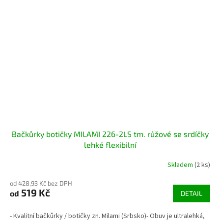
Bačkůrky botičky MILAMI 226-2LS tm. růžové se srdíčky
lehké flexibilní
Skladem
(2 ks)
od 428,93 Kč bez DPH
519 Kč
od
DETAIL
- Kvalitní bačkůrky / botičky zn. Milami (Srbsko)- Obuv je ultralehká,