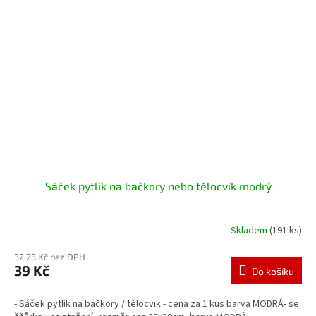
Sáček pytlík na bačkory nebo tělocvik modrý
Skladem
(191 ks)
32,23 Kč bez DPH
39 Kč
Do košíku
- Sáček pytlík na bačkory / tělocvik - cena za 1 kus barva MODRÁ- se