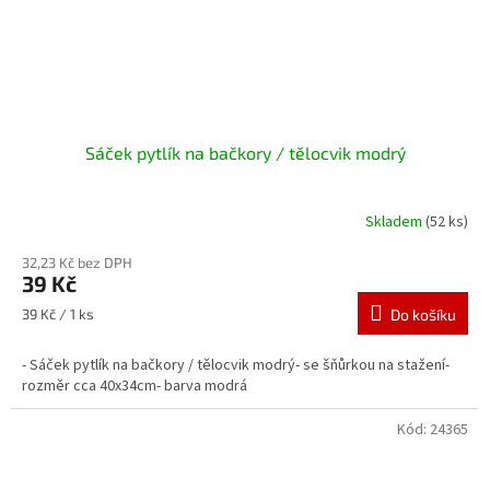
Sáček pytlík na bačkory / tělocvik modrý
Skladem
(52 ks)
32,23 Kč bez DPH
39 Kč
Měrná
39 Kč / 1 ks
Do košíku
cena:
- Sáček pytlík na bačkory / tělocvik modrý- se šňůrkou na stažení-
rozměr cca 40x34cm- barva modrá
Kód:
24365