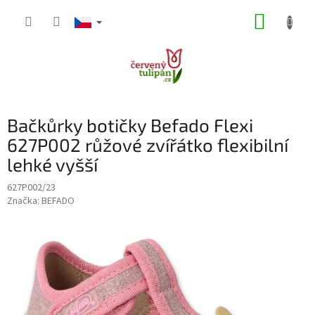
Přejít
NÁKUP
na
obsah
KOŠÍK
Bačkůrky botičky Befado Flexi
627P002 růžové zvířátko flexibilní
lehké vyšší
627P002/23
Značka:
BEFADO