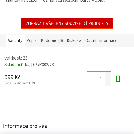
šňůrkou na stažení- rozměr cca 35x30cm- barva MODRÁ
ZOBRAZIT VŠECHNY SOUVISEJÍCÍ PRODUKTY
Varianty
Popis
Podobné (6)
Diskuze
Ostatní informace
velikost: 23
Skladem
(1 ks)
| 627P002/23
Do 
399 Kč
329,75 Kč bez DPH
Z
á
p
a
Informace pro vás
t