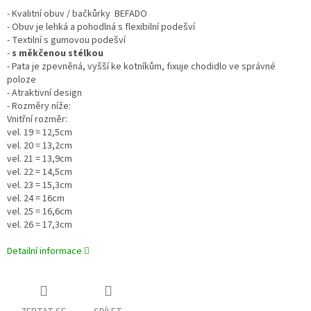
- Kvalitní obuv / bačkůrky BEFADO
- Obuv je lehká a pohodlná s flexibilní podešví
- Textilní s gumovou podešví
-
s měkčenou stélkou
- Pata je zpevněná, vyšší ke kotníkům, fixuje chodidlo ve správné
poloze
- Atraktivní design
- Rozměry níže:
Vnitřní rozměr:
vel. 19 = 12,5cm
vel. 20 = 13,2cm
vel. 21 = 13,9cm
vel. 22 = 14,5cm
vel. 23 = 15,3cm
vel. 24 = 16cm
vel. 25 = 16,6cm
vel. 26 = 17,3cm
Detailní informace